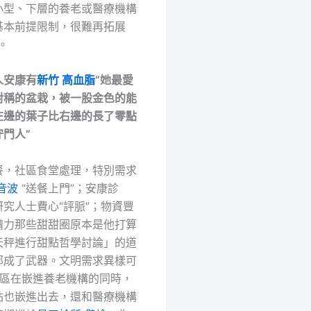
小型、下層的養老或醫療機構
基本前提限制，很難再拓展
。
人安康有
新竹 高血脂
“她最愛
對稱的盆栽，被一股金色的能
左邊的葉子比右邊的長了零點
門人”
餐，社區食堂處理，特別需求
超音波
“送餐上門”；安康診
究人士費心“評脈”；物資豐
精力那些甜甜圈原本是他打算
天秤進行甜點哲學討論」的道
部成了武器。文明需求異樣可
社區在嵌進養老機構的同時，
站也嵌進出去，還和醫療機構