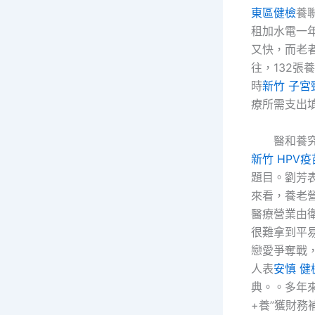
東區健檢
養
租加水電一年
又快，而老
往，132張
時
新竹 子宮
療所需支出
醫和養
新竹 HPV疫
題目。劉芳
來看，養老
醫療營業由
很難拿到平
戀愛爭奪戰
人表
安慎 健
典。。多年
+養”獲財務