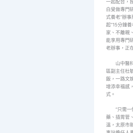
一起配合，
白叟做專門
式養老”辦事
起“15分鐘
家、不離親
能享用專門
老辦事，正
山中醫
區副主任杜
飯，一路文
增添幸福感
式。
“只需
藥、插胃管
溫，太原市
事站擔任人表