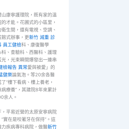
稷山康寧護理院，既有家的溫
院的才能。花圃式的小區里，
力衛生間，還有電視、空調、
賓館式辦事，更
新竹 減重 診
科 員工健檢
科、康復醫學
心科、查驗科、西醫科、護理
藍光，光束瞬間爆發出一連串
健檢報告 異常
愛與被愛」的
猛健樂
論氣泡。等20余各醫
成了“樓下看病、樓上養老，
病療養”，其建院8年來累計
00余人。
下，平易近營的太原安寧病院
“實在是咬著牙在保持”。這
精力疾病專科病院，做醫
新竹