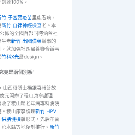
到達100%。
新竹 子宮頸疫苗
里能看病，
養
新竹 自律神經檢查
老。本
西公佈的全國首部同時涵蓋社
野生老
新竹 出國備藥
辦事的
例，就加強社區醫養聯合辦事
頂
竹科X光
層design。
究竟是兩個別系”
年，山西稷隱士楊銀喜報答故
3億元開辦了稷山康寧護理
接收了稷山縣老年病專科病院
院。稷山康寧護理
新竹 HPV
一
供膳健檢
體形式，先后在晉
、沁水縣等地復制推行。
新竹