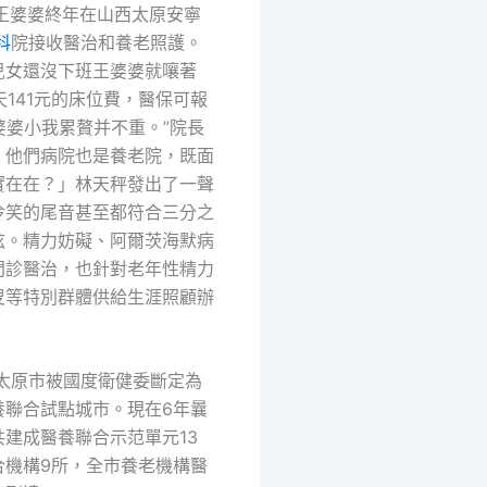
的王婆婆終年在山西太原安寧
科
院接收醫治和養老照護。
兒女還沒下班王婆婆就嚷著
天天141元的床位費，醫保可報
婆婆小我累贅并不重。”院長
，他們病院也是養老院，既面
實在在？」林天秤發出了一聲
冷笑的尾音甚至都符合三分之
弦。精力妨礙、阿爾茨海默病
門診醫治，也針對老年性精力
叟等特別群體供給生涯照顧辦
年太原市被國度衛健委斷定為
養聯合試點城市。現在6年曩
建成醫養聯合示范單元13
合機構9所，全市養老機構醫