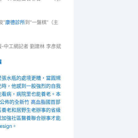
皮”
康德診所
到“一盤棋”（主
-中工網記者 劉建林 李彥斌
醒
里張水瓶的處境更糟，當圓規
光時，他感到一股強烈的自我
能看病，病院里也能養老。本
西公佈的全
新竹 高血脂
國首部
區養老和居野生老辦事的省級
就加強社區醫養聯合辦事才能
sign。