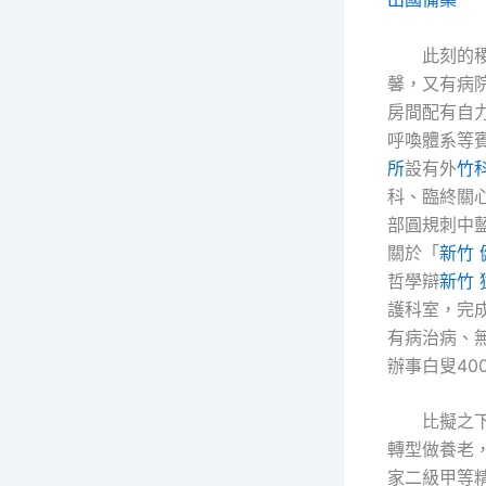
此刻的
馨，又有病
房間配有自
呼喚體系等
所
設有外
竹
科、臨終關
部圓規刺中
關於「
新竹 
哲學辯
新竹 
護科室，完
有病治病、無
辦事白叟40
比擬之
轉型做養老，
家二級甲等