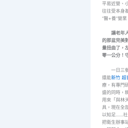
平易近營、
往往受本身
“醫+養”營業
讓老年
的那盆完美
量扭曲了，
零一公分！守
一日三
還能
新竹 
療，有專門研
盛的同時，
用來「與林
具，現在全
以知足……
把衛生辦事