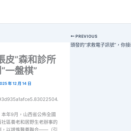
PREVIOUS
張皮”森和診所
“一盤棋”
025 年 12 月 14 日
693d935a1afce5.83022504.
：本年9月，山西省公佈全國
蓋社區養老和居野生老辦事的
例，以增進醫養聯合——（引