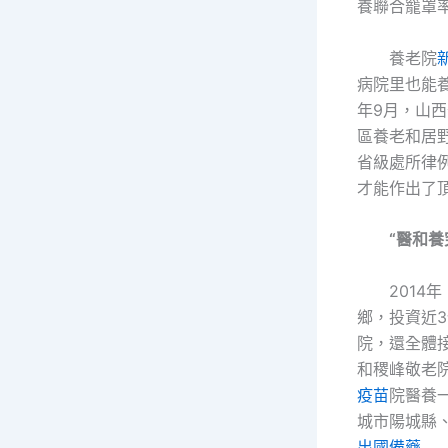
養聯合籠罩率
養老院
病院里也能
年9月，山
區養老和居
省級處所律
才能作出了
“醫和養
2014
鄉，投資近
院，還全體
和稷峰敬老
疫苗
院醫養
城市陽城縣
出國備藥