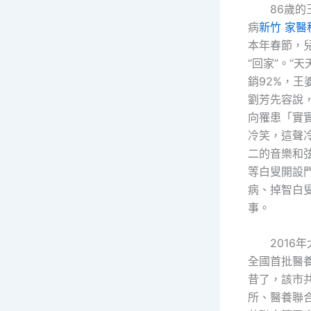
86歲
病
新竹 家醫
本年春節，
“回家”。“
銷92%，王
劉芳先容說
向罹患「實
冷笑，這聲
二的音樂和
等白叟開設
病、掉智白
事。
2016
全國首批醫
昔了，該市共
所、醫養聯