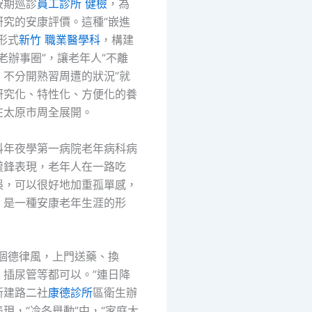
按期巡診
員工診所 健檢
，為
研究的安康評價。這種“嵌進
形式
新竹 職業醫學科
，構建
養老辦事圈”，讓老年人“不離
、不分開熟習周遭的狀況”就
研究化、特性化、方便化的養
在太原市周全展開。
科年夜學第一病院老年病科病
毓鋒表現，老年人在一路吃
娛，可以很好地加重孤單感，
，是一種安康老年生涯的形
一個德律風，上門送藥、換
、插尿管等都可以。”連日降
新建路二社
康德診所
區衛生辦
現，“冷冬舉動”中，“家庭大