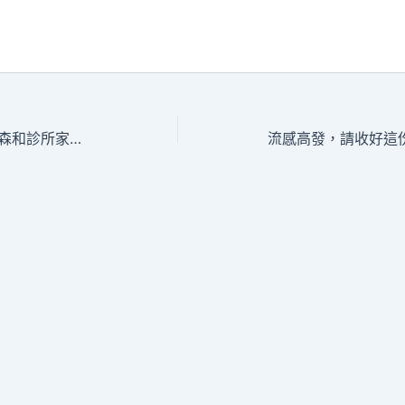
頭發的“求救電子訊號”，你接森和診所家醫科受到了嗎？