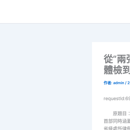
跳
至
主
要
內
容
從“兩
體檢到
作者:
admin
/
2
requestId:
原題目
首部同時涵
省級處所律