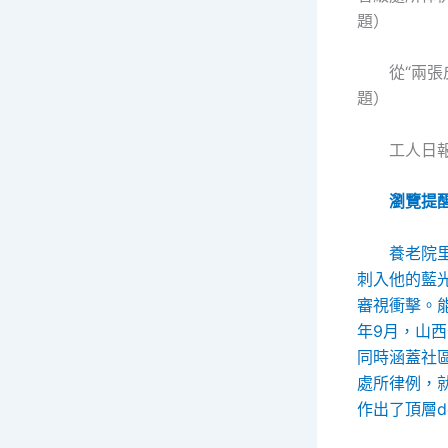
題）
從“兩張
題）
工人日報
瀏覽提
養老院
刺入他的藍
審視衝擊。
年9月，山
同時涵蓋社
處所律例，
作出了頂層de