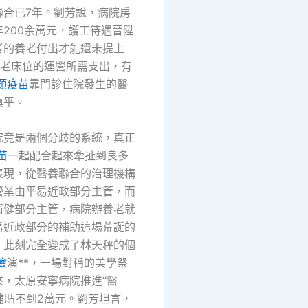
聯合已7年。劉芳說，病院房
200余萬元，護工待遇晉陞
者的養老付出才能還未提上
養老床位的運營所需支出，有
頸疫苗
靠門診住院發生的醫
填平。
究竟是兩個分歧的系統，真正
苗
一起配合起來牽扯到良多
表現，從醫養聯合的治理機構
營業由平易近政部分主管，而
衛健部分主管，病院辦養老就
易近政部分的補助這場荒誕的
，此刻完全變成了林天秤的個
檢
演**，一場對稱的美學祭
來，太原安寧病院推進“醫
補貼不到2萬元。劉芳坦言，