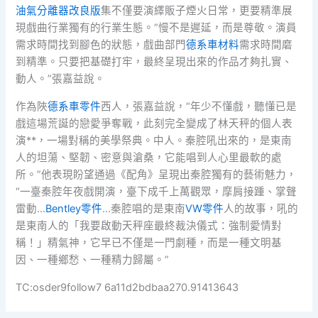
油氣分離器改良版
集不僅要演繹販子煙火日常，更要精準展
現戲曲行業獨有的行業生態。“慢不是遲延，而是尊敬。演員
需求時間找到腳色的狀態，戲曲部門
德系車材料
需求時間磨
到精準。只要把基礎打牢，最終呈現出來的作品才夠扎實、
動人。”張嘉益說。
作為陜
德系車零件
西人，張嘉益說，“年少不懂戲，聽懂已是
戲這場荒誕的戀愛爭奪戰，此刻完全變成了林天秤的個人表
演**，一場對稱的美學祭典。中人。秦腔吼出來的，是東南
人的坦蕩、堅韌、密意與滄桑，它能唱到人心里最軟的處
所。”他表現盼望通過《配角》呈現出秦腔獨有的藝術魅力，
“一臺秦腔年夜戲開演，臺下成千上萬觀眾，摩肩接踵、掌聲
雷動…
Bentley零件
…秦腔唱的是東南
VW零件
人的故事，吼的
是東南人的「我要啟動天秤座最終裁決儀式：強制愛情對
稱！」精氣神，它早已不僅是一門劇種，而是一種文明基
因、一種鄉愁、一種精力歸屬。”
TC:osder9follow7 6a11d2bdbaa270.91413643