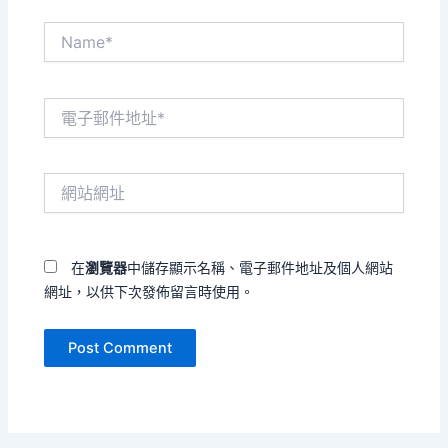
Name*
電
子
郵
件
網
地
站
址
網
*
址
在
瀏覽器
中儲存顯示名稱、電子郵件地址及個人網站
網址，以供下次發佈留言時使用。