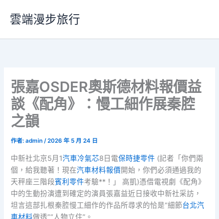
跳
雲端漫步旅行
至
主
要
內
容
張嘉OSDER奧斯德材料報價益
談《配角》：慢工細作展秦腔
之韻
作者:
admin
/
2026 年 5 月 24 日
中新社北京5月1
汽車冷氣芯
8日電
保時捷零件
(記者「你們兩
個，給我聽著！現在
汽車材料報價
開始，你們必須通過我的
天秤座三階段
賓利零件
考驗**！」 高凱)憑借電視劇《配角》
中的生動扮演遭到確定的演員張嘉益近日接收中新社采訪，
坦言這部扎根秦腔慢工細作的作品所尋求的恰是“細節
台北汽
車材料
做透”“人物立住”。