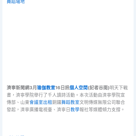
舞蹈場地
濟寧新聞網3月
瑜伽教室
16日訊
個人空間
(記者谷雨)
明天下戰
書，濟寧學院舉行了千人讀詩活動。本次活動由濟寧學院宣
傳部、山東
會議室出租
銅鑼
舞蹈教室
文明傳媒無限公司聯合
發起，濟寧廣播電視臺、濟寧日
教學
報社等媒體傾力支撐。