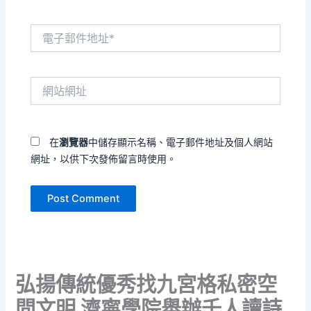
電
子
郵
件
網
地
站
址
網
*
址
在
瀏覽器
中儲存顯示名稱、電子郵件地址及個人網站
網址，以供下次發佈留言時使用。
弘揚傳統優秀找九宮格私密空
間文明 濟寧學院舉辦千人讀詩