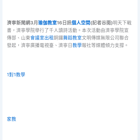
濟寧新聞網3月
瑜伽教室
16日訊
個人空間
(記者谷雨)
明天下戰
書，濟寧學院舉行了千人讀詩活動。本次活動由濟寧學院宣
傳部、山東
會議室出租
銅鑼
舞蹈教室
文明傳媒無限公司聯合
發起，濟寧廣播電視臺、濟寧日
教學
報社等媒體傾力支撐。
1對1教學
家教