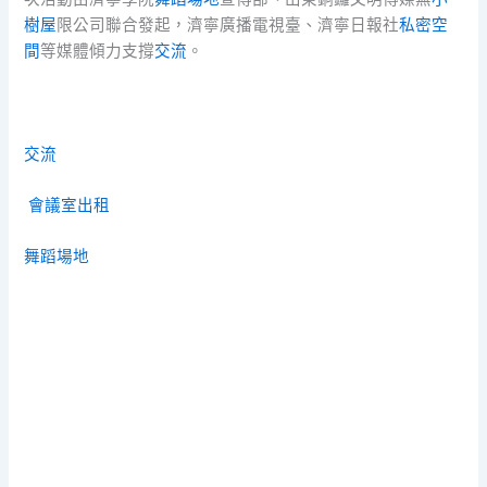
樹屋
限公司聯合發起，濟寧廣播電視臺、濟寧日報社
私密空
間
等媒體傾力支撐
交流
。
交流
會議室出租
舞蹈場地