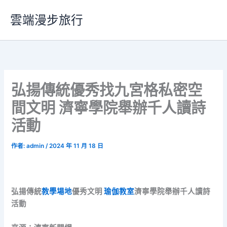
跳
雲端漫步旅行
至
主
要
內
容
弘揚傳統優秀找九宮格私密空
間文明 濟寧學院舉辦千人讀詩
活動
作者:
admin
/
2024 年 11 月 18 日
弘揚傳統
教學場地
優秀文明
瑜伽教室
濟寧學院舉辦千人讀詩
活動