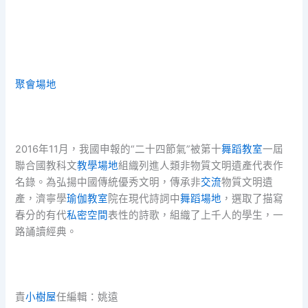
聚會場地
2016年11月，我國申報的“二十四節氣”被第十
舞蹈教室
一屆
聯合國教科文
教學場地
組織列進人類非物質文明遺產代表作
名錄。為弘揚中國傳統優秀文明，傳承非
交流
物質文明遺
產，濟寧學
瑜伽教室
院在現代詩詞中
舞蹈場地
，選取了描寫
春分的有代
私密空間
表性的詩歌，組織了上千人的學生，一
路誦讀經典。
責
小樹屋
任編輯：姚遠