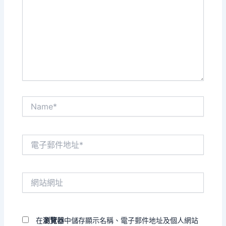
裡
輸
入
內
容...
Name*
電
子
郵
件
網
地
站
址
網
*
址
在
瀏覽器
中儲存顯示名稱、電子郵件地址及個人網站