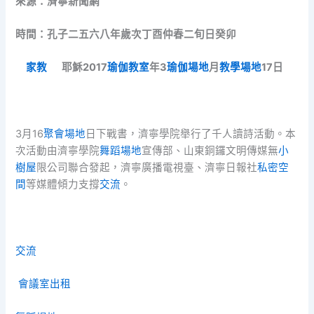
來源：濟寧新聞網
時間：孔子二五六八年歲次丁酉仲春二旬日癸卯
家教
耶穌2017
瑜伽教室
年3
瑜伽場地
月
教學場地
17日
3月16
聚會場地
日下戰書，濟寧學院舉行了千人讀詩活動。本
次活動由濟寧學院
舞蹈場地
宣傳部、山東銅鑼文明傳媒無
小
樹屋
限公司聯合發起，濟寧廣播電視臺、濟寧日報社
私密空
間
等媒體傾力支撐
交流
。
交流
會議室出租