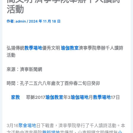
活動
作者:
admin
/
2024 年 11 月 18 日
弘揚傳統
教學場地
優秀文明
瑜伽教室
濟寧學院舉辦千人讀詩
活動
來源：濟寧新聞網
時間：孔子二五六八年歲次丁酉仲春二旬日癸卯
家教
耶穌2017
瑜伽教室
年3
瑜伽場地
月
教學場地
17日
3月16
聚會場地
日下戰書，濟寧學院舉行了千人讀詩活動。本
次活動由濟寧學院
舞蹈場地
宣傳部、山東銅鑼文明傳媒無
小