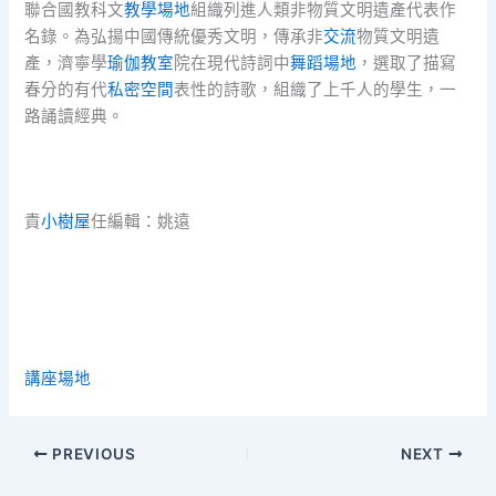
聯合國教科文
教學場地
組織列進人類非物質文明遺產代表作
名錄。為弘揚中國傳統優秀文明，傳承非
交流
物質文明遺
產，濟寧學
瑜伽教室
院在現代詩詞中
舞蹈場地
，選取了描寫
春分的有代
私密空間
表性的詩歌，組織了上千人的學生，一
路誦讀經典。
責
小樹屋
任編輯：姚遠
講座場地
PREVIOUS
NEXT