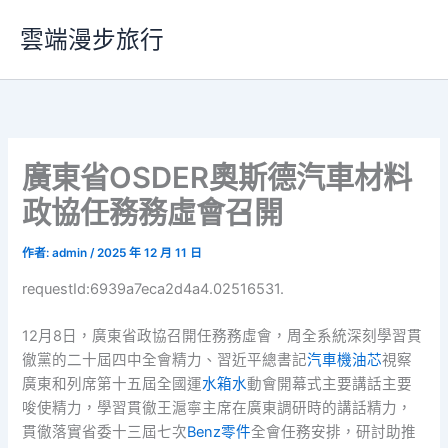
跳
雲端漫步旅行
至
主
要
內
容
廣東省OSDER奧斯德汽車材料
政協任務務虛會召開
作者:
admin
/
2025 年 12 月 11 日
requestId:6939a7eca2d4a4.02516531.
12月8日，廣東省政協召開任務務虛會，周全系統深刻學習貫
徹黨的二十屆四中全會精力、習近平總書記
汽車機油芯
視察
廣東和列席第十五屆全國運
水箱水
動會開幕式主要講話主要
唆使精力，學習貫徹王滬寧主席在廣東調研時的講話精力，
貫徹落實省委十三屆七次
Benz零件
全會任務安排，研討助推