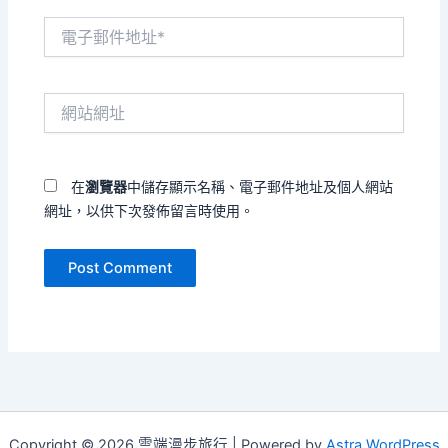
電
子
郵
件
網
地
站
址
網
*
址
在
瀏覽器
中儲存顯示名稱、電子郵件地址及個人網站
網址，以供下次發佈留言時使用。
Copyright © 2026 雲端漫步旅行 | Powered by
Astra WordPress