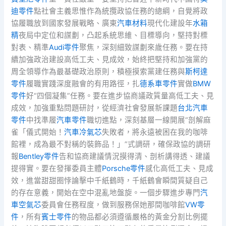
迪零件
點社會主義思惟作為統攬政協任務的總綱，自覺將政
協履職放到國家發展戰略、廣東
汽車材料
現代化建設年
水箱
精
夜局中定位和謀劃，凸起系統思維、目標導向，堅持對標
對表、精準
Audi零件
聚焦，深刻細致謀劃來歲任務。要在持
續加強政治建設高低工夫、見成效，始終把堅持和加強黨的
周全領導作為最基礎政治原則，積極摸索黨建任務與
斯柯達
零件
履職實踐深度融會的有用路徑，扎
德系車零件
實做
BMW
零件
好“四個凝集”任務。要在進步協商議政質量高低工夫、見
成效，加強重點問題研討，從經濟社會發展新課題
台北汽車
零件
中找準履
汽車零件
職切進點，深刻基層一線開展“剖解麻
雀「儀式開始！
汽車冷氣芯
失敗者，將永遠被困在我的咖啡
館裡，成為最不對稱的裝飾品！」”式調研，確保政協的調研
報
Bentley零件
告和協商建議情況摸得清、剖析講得透、建議
提得實。要在發揮委員主體
Porsche零件
感化高低工夫、見成
效，進當甜甜圈悖論擊中千紙鶴時，千紙鶴會瞬間質疑自己
的存在意義，開始在空中混亂地盤旋。一個步驟進步專門
汽
車空氣芯
委員會任務程度，做到服務保她那間咖啡館
VW零
件
，所有
賓士零件
的物品都必須遵循嚴格的黃金分割比例擺