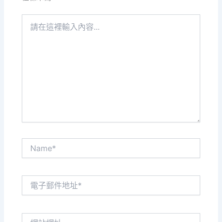
請
在
這
裡
輸
入
內
容...
Name*
電
子
郵
件
網
地