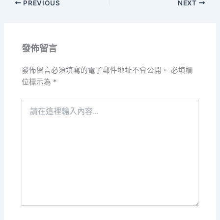
PREVIOUS
NEXT
發佈留言
發佈留言必須填寫的電子郵件地址不會公開。
必填欄
位標示為
*
請
在
這
裡
輸
入
內
容...