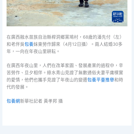
在廣西融水苗族自治縣桿洞鄉黨鳩村，68歲的潘先付（左）
和老伴吳
包養
妹東勞作歸來（4月12日攝）。兩人結婚30多
年，一向在年夜山里耕耘。
在廣西年夜山里，人們在改革家園、發展產業的過程中，辛
苦勞作、旦夕相伴。綠水青山見證了無數通俗夫妻平庸樸實
的愛情，他們也攜手見證了年夜山的變遷
包養平臺推舉
和時
代的發展。
包養網
新華社記者 黃孝邦 攝