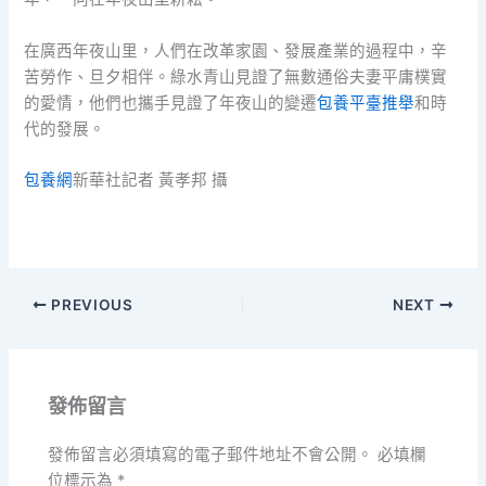
在廣西年夜山里，人們在改革家園、發展產業的過程中，辛
苦勞作、旦夕相伴。綠水青山見證了無數通俗夫妻平庸樸實
的愛情，他們也攜手見證了年夜山的變遷
包養平臺推舉
和時
代的發展。
包養網
新華社記者 黃孝邦 攝
PREVIOUS
NEXT
發佈留言
發佈留言必須填寫的電子郵件地址不會公開。
必填欄
位標示為
*