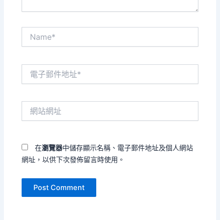
Name*
電
子
郵
件
網
地
站
址
網
*
址
在
瀏覽器
中儲存顯示名稱、電子郵件地址及個人網站
網址，以供下次發佈留言時使用。