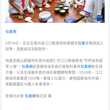
包養網
5月14日，先生在貴州省江口縣貴茶財產園茶
包養
室餐與加入
研學，清楚抹茶茶飲制作。
地處武陵山脈腹地的貴州省銅仁市江口縣被譽為“世界抹茶超
等工場”。
包養網
這里擁有抹茶高尺度原料基地
包養網
和生孩
子線，以及全球最年夜的抹茶單體精制車間。2024年，江口
縣抹茶產量達1300噸，產值3.02億元，產物遠銷海內市場，
帶動周邊近10萬人失業增收。
新華社記者
包養網
楊文斌 攝