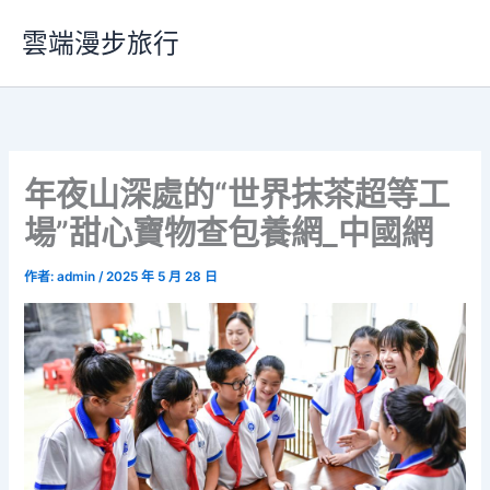
跳
雲端漫步旅行
至
主
要
內
容
年夜山深處的“世界抹茶超等工
場”甜心寶物查包養網_中國網
作者:
admin
/
2025 年 5 月 28 日