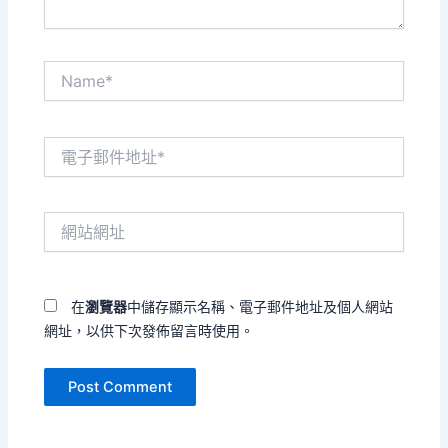
Name*
電
子
郵
件
網
地
站
址
網
*
址
在
瀏覽器
中儲存顯示名稱、電子郵件地址及個人網站
網址，以供下次發佈留言時使用。