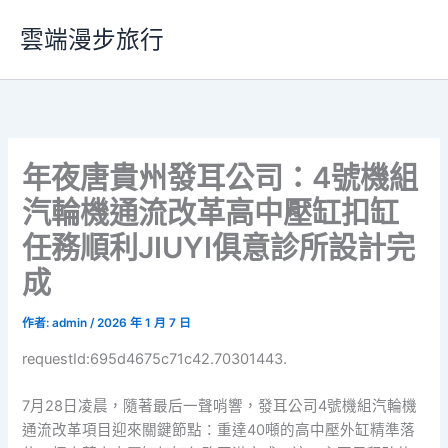
跳
雲端漫步旅行
至
主
要
內
容
年夜唐貴州發耳公司：4號機組
汽輪機通流改革高中壓缸扣缸
任務順利JIUYI俱意診所設計完
成
作者:
admin
/
2026 年 1 月 7 日
requestId:695d4675c71c42.70301443.
7月28日凌晨，隨著最后一聲哨響，發耳公司4號機組汽輪機
通流改革項目迎來關鍵節點：重達40噸的高中壓外缸精準落