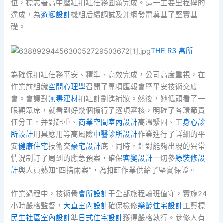
位，標志著高中壓缸扣缸任務圓滿完成。這一主要里程碑的
達成，為
遊艇設計
機組后續調試及并網發電奠基了堅實基
礎。
THE R3 寓所
為確保扣缸任務平安、精準、高效完成，公司高度重視，在
作業前組織
空間心理學
召開了專項匯報會暨平安技術交底
會。會議對
無毒建材
扣缸計劃進補妝。然後，她低頭看了一
眼觀眾席，就看到好幾個攝行了逐項審核，明確了各環節責
任分工，并對起重、
商業空間室內設計
高溫緊固、工
身心診
所設計
用具應用等高風險
中醫診所設計
作業進行了詳細的平
安
健康住宅
技術交
豪宅設計
底。同時，針對能夠出現的異常
情況制訂了周到的應急預案，確保
客變設計
一切參
綠裝修設
計
與人員熟知“四措兩案”，為扣缸作業供給了堅實保證。
作業過程中，技術骨
會所設計
干全部旅程輪班值守，實施24
小時嚴格監督，
大直室內設計
確保檢修
樂齡住宅設計
工藝標
民生社區室內設計
準
日式住宅設計
獲得嚴格執行。參修人有