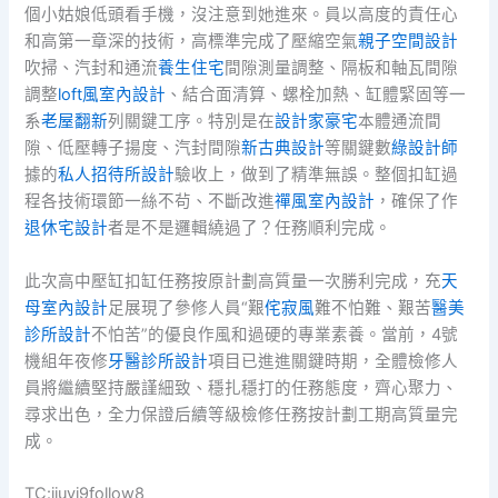
個小姑娘低頭看手機，沒注意到她進來。員以高度的責任心
和高第一章深的技術，高標準完成了壓縮空氣
親子空間設計
吹掃、汽封和通流
養生住宅
間隙測量調整、隔板和軸瓦間隙
調整
loft風室內設計
、結合面清算、螺栓加熱、缸體緊固等一
系
老屋翻新
列關鍵工序。特別是在
設計家豪宅
本體通流間
隙、低壓轉子揚度、汽封間隙
新古典設計
等關鍵數
綠設計師
據的
私人招待所設計
驗收上，做到了精準無誤。整個扣缸過
程各技術環節一絲不茍、不斷改進
禪風室內設計
，確保了作
退休宅設計
者是不是邏輯繞過了？任務順利完成。
此次高中壓缸扣缸任務按原計劃高質量一次勝利完成，充
天
母室內設計
足展現了參修人員“艱
侘寂風
難不怕難、艱苦
醫美
診所設計
不怕苦”的優良作風和過硬的專業素養。當前，4號
機組年夜修
牙醫診所設計
項目已進進關鍵時期，全體檢修人
員將繼續堅持嚴謹細致、穩扎穩打的任務態度，齊心聚力、
尋求出色，全力保證后續等級檢修任務按計劃工期高質量完
成。
TC:jiuyi9follow8