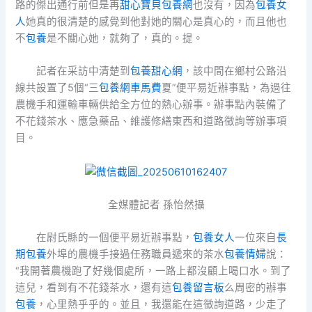
路的傑出通行前但是再
甜心寶貝包養網
也沒有，因為
包養女
人
她真的很清楚的感覺到他對她的關心是真心的，而且他也
不
包養
是不關心她，就夠了，真的。提。
記者在采訪中清楚到
包養甜心網
，該中間在鄉村公路沿
線共設置了5個“三
包養網車馬費
夏”便平易近辦事點，為過往
農機手和運輸車輛供給全方位的熱心辦事。辦事點內裝備了
不花錢茶水、應急藥品、維護修繕東西和道路徵詢等辦事項
目。
全媒體記者 孫怡然攝
在尉氏縣的一個便平易近辦事點，
包養女人
一位來自
長
期包養
外埠的農機手接過任務職員遞來的茶水
包養情婦
說：
“我開著農機跑了好幾個處所，一路上都沒顧上喝口水。到了
這兒，看到有不花錢茶水，還有這
包養留言板
么周密的辦事
包養
，心里熱乎乎的。並且，我還能在這徵詢道路，少走了