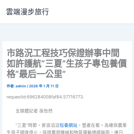
跳
雲端漫步旅行
至
主
要
內
容
市路況工程技巧保證辦事中間
如許護航“三夏”生孩子專包養價
格“最后一公里”
作者:
admin
/
2026 年 1 月 11 日
requestId:696284008faf84.57716773.
全媒體記者 孫怡然
“三夏”時節，麥浪滔滔
包養網站
，豐產在看。為確保農業
生孩子順遂停止，保證農用機械和物質運輸通順無阻，連日