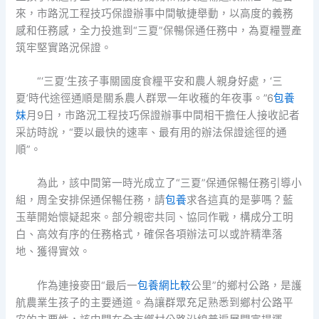
來，市路況工程技巧保證辦事中間敏捷舉動，以高度的義務
感和任務感，全力投進到“三夏”保暢保通任務中，為夏糧豐產
筑牢堅實路況保證。
“‘三夏’生孩子事關國度食糧平安和農人親身好處，‘三
夏’時代途徑通順是關系農人群眾一年收穫的年夜事。”6
包養
妹
月9日，市路況工程技巧保證辦事中間相干擔任人接收記者
采訪時說，“要以最快的速率、最有用的辦法保證途徑的通
順”。
為此，該中間第一時光成立了“三夏”保通保暢任務引導小
組，周全安排保通保暢任務，請
包養
求各這真的是夢嗎？藍
玉華開始懷疑起來。部分親密共同、協同作戰，構成分工明
白、高效有序的任務格式，確保各項辦法可以或許精準落
地、獲得實效。
作為連接麥田“最后一
包養網比較
公里”的鄉村公路，是護
航農業生孩子的主要通道。
為讓群眾充足熟悉到鄉村公路平