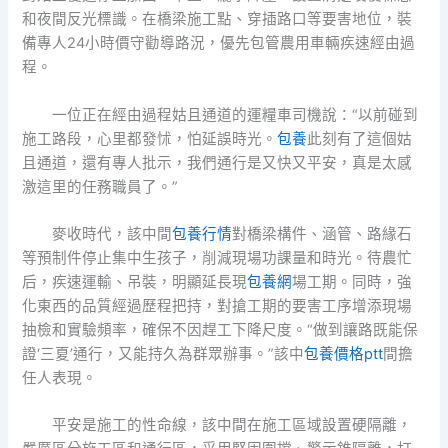
和夜間反光標識。在橋梁施工點、穿插路口等要害地位，裝
備專人24小時價守勸導路況，優先包管農用車輛疾速經由過
程。
一位正在經由過程姑且通道的運糧車司機說：“以前碰到
施工路段，心里都發怵，怕延誤時光。
包養
此刻有了這個姑
且通道，還有專人批示，我們通行是又快又平安，真是太感
激這里的任務職員了。”
麥收時代，該中間
包養行情
對橋梁構件、涵管、路緣石
等預制件停止集中生孩子，削減現場功課量和時光。待農忙
后，疾速運輸、吊裝，明顯延長現
包養網
場工期。同時，強
化東西的品質經過歷程把持，對搶工期的要害工序增添現場
抽檢和實驗頻率，確保不因趕工下降尺度。“做到讓路既能保
證‘三夏’通行，又能持久為群眾辦事。”該中
包養價格ptt
間擔
任人表現。
平安是施工的性命線，該中間在施工區域設置硬隔離，