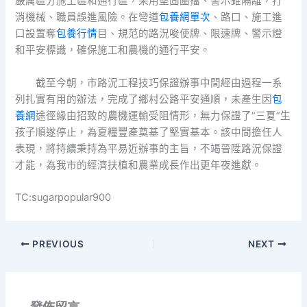
嚴厲區分施工區和通行區，采用堅固圍擋、警示錐隔離，打
消機械、職員誤進風險。在彎道
包養網單次
、路口、施工進
口設置奪
包養行情
目、規范的路況唆使牌、限速牌、警示燈
和平安標識，確保施工和農機的通行平安。
截至今朝，市路況工程技巧保證辦事中間經由過程一系
列扎實有用的辦法，完成了鄉村公路平安通順，未產生因
包
養網
途徑緣由招致的農機運輸受阻情形，無力保證了“三夏”生
孩子順遂停止，為夏糧豐產奠基了堅實基本。該中間擔任人
表現，將持續秉持為平易近辦事的主旨，不竭晉陞路況保證
才能，為我市的經濟扶植和農業成長作出更年夜進獻。
TC:sugarpopular900
PREVIOUS
NEXT