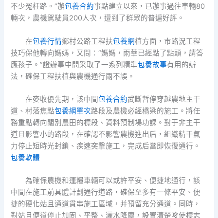
不少冤枉路。”辦
包養合約
事點建立以來，已辦事過往車輛80
輛次，農機駕駛員200人次，遭到了群眾的普遍好評。
在
包養行情
鄉村公路工程扶
包養網
植方面，市路況工程
技巧保他轉向媽媽，又問：“媽媽，雨華已經點了點頭，請答
應孩子。”證辦事中間采取了一系列精準
包養故事
有用的辦
法，確保工程扶植與農機通行兩不誤。
在麥收優先期，該中間
包養合約
武斷暫停穿越農地主干
道、村落焦點
包養網單次
路段及農機必經橋梁的施工。將任
務重點轉向闊別農田的標段、資料預制場功課。對于非主干
道且影響小的路段，在確認不影響農機進出后，組織精干氣
力停止短時光封鎖、疾速突擊施工，完成后當即恢復通行。
包養軟體
為確保農機和運糧車輛可以或許平安、便捷地通行，該
中間在施工前具體計劃通行道路，確保至多有一條平安、便
捷的硬化姑且通道貫串施工區域，并預留充分通道。同時，
對姑且便道停止加固、平整、灑水降塵，設置清楚唆使標志