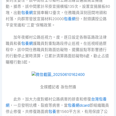
安的主要性，該中間在全市鄉村公路沿線普遍展開宣揚運
動。據悉，該中間累計吊掛宣揚橫幅135次，設置宣揚展板80
塊，出動
包養網
宣揚車輛12臺次，任務職員深刻田間地頭和
村落，向群眾發放宣揚材料20000
包養網
份，耐煩講授公路
平安常識和“三夏”保暢政策。
加年夜鄉村公路巡視力。度，逐日設定各縣區路政法律
職員和養
包養網
護職員對重點路段停止巡視。在巡視經過歷
程中，該中間任務職員對路面妨礙物、擺攤設點等影響通行
的行動停止實時清算，已累計清算路面妨礙物8處，勸止占道
曬糧行動3起。
全媒體記者 孫怡然攝
此外，加大力度對鄉村公路病害的排查和修復
台灣包養
網
，一旦發明坑槽、裂痕等病害，當
包養網dcard
即組織職員
停止修復，共修復路面病
包養
害1560平方米，有用保證了公