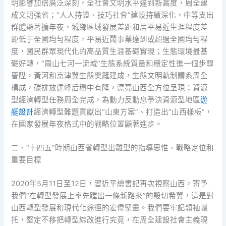
明影響加倍廣泛深刻，全社會文明水平達到新高度，周全建
成文明強省；“人人持證、技巧社會”建設持續深化，中等支出
群體顯著擴年夜，城鄉區域發展差距和居平易近生涯程度差
距低于全國均勻程度，平易近鬧事業達到或超過全國均勻程
度，國民群眾現代化的高品質生涯基礎實現；生態環境最基
礎好轉，“兩山七河一流域”生態系統質量和穩定性進一個步驟
晉陞，黃河和京津冀生態樊籬建成，生態文明軌制體系周全
構成，碳排放達峰后穩中有降，漂亮山西全方位呈現；資源
型經濟轉型任務周全完成，為動力反動息爭決資源型地區
遊
艇設計
經濟轉型難題貢獻出“山東方案”、打造出“山西樣板”，
在國家發展年夜格式中的戰略位置顯著進步。
二、“十四五”時期山西省轉型出雛型的指導思惟、戰略定位和
重要目標
2020年5月11日至12日，習近平總書記再次視察山西，寄予
我們“在轉型發展上率先蹚出一條新路來”的殷切希冀，這是對
山西轉型發展和現代化途徑的宏偉擘畫。我們要牢記領袖囑
托，堅定不移把轉型綜改進行究竟，在周全建設社會主義現