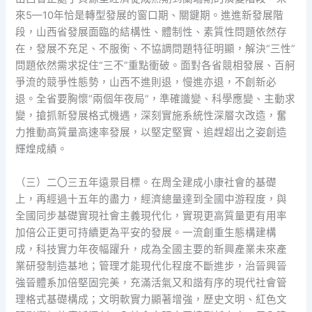
來5—10年恰是轉型發展的窗口期、關鍵期。進進新發展階
段，山西省發展面臨的結構性、體制性、素質性問題依然存
在，發展不充足、不服衡、不協調問題特征明顯，解決“三性”
問題依然需求捉住“三不”重點衝破。面對各省競相發展、百舸
爭流的競爭性態勢，山西不進則退，慢進亦退，不創新必
退。全省要胸懷“兩個年夜局”，準確識變、科學應變、主動求
變，搶抓新發展格式機遇，深刻實施系統性深層次改造，奮
力推動高質量高速率發展，以堅定堅實、追趕超出之姿創造
輝煌成績。
（三）二〇三五年遠景目標。在周全建成小康社會的基礎
上，再經過十五年的盡力，經濟總量達到全國中游程度，與
全國同步基礎實現社會主義現代化，實現更高質量更有用率
加倍公正更可持續更為平安的發展。一流創重生態構建構
成，科技實力年夜幅躍升，成為全國主要的新興產業未來產
業研發制造基地；管理才能現代化程度不斷進步，治晉興晉
強晉體系加倍堅固完美，充滿活氣又和諧有序的現代社會管
理格式基礎構成；文明軟實力顯著增強，歷史文明、紅色文