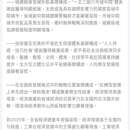
——城鄉融會發展形態基礎構成。“一主三副六市域中間”體系
建設獲得明顯進展，太原成為具有國際影響力的國家區域中
間城市，省域副中間城闤闠聚輻射才能顯著晉陞，市域中間
城市效能品質周全晉陞，鄉村振興戰略深刻推進，城鄉區域
協調發展程度明顯增強。
——加倍健全完美的平易近生保證體系基礎構成。“人人持
證、技巧社會”建設獲得嚴重結果，居平易近支出與經濟同步
增長，醫療、教導、文明、體育、社保等平易近鬧事業持續
進步，全方位立體化公共平安網基礎構成，人的周全發展程
度顯著晉陞。
——在全國新發展格式中的戰略位置基礎構成。“在轉型發展
上率先蹚出一條新路來”構成嚴重標志性結果，經濟堅持高速
增長，經濟總量和省域經濟綜合競爭力在全國的位次穩步前
移，環渤海經濟圈中山西板塊影響力顯著增強。
到2025年，全省經濟總量年夜幅晉陞，經濟增速高于全國均
勻程度；工業在經濟發展中的主導感化顯著增強，工業增添