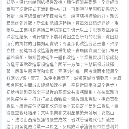
態勢。深化供給側結構性改造，穩住經濟基礎盤，全省經濟
實現了從斷崖式下滑到穩中向好、再到轉型呈現強勁態勢的
轉折，經濟總量實現年夜幅晉陞；經濟結構持續向好，新興
產業蓬勃興起，新舊動能加速轉換，質量效益穩步進步，規
模以上工業利潤連續三年穩定在千億元以上；脫貧攻堅獲得
決定性結果，現行標準下農村貧困生齒所有的脫貧、貧困縣
所有的摘帽的目標如期實現；周全深化改造夯基壘臺、架梁
立柱，關鍵領域改造獲得嚴重衝破，省屬國資國企優化布局
戰略重組、縣鄉醫療衛生一體化改造、企業投資項目承諾制
改造等重點改造事項進進全國第一方陣；生態環保成效顯
著，嚴重生態保護和修復工程深刻推進，國考斷面水體周全
打消劣V類，實現一泓淨水進黃河；城鄉區域協調發展，太原
都會區和中間城市建設加速推進；平易近鬧事業周全進步，
初步構建起覆蓋全平易近的基礎公共服務體系，在抗擊新冠
肺炎疫情中，打好打贏山西戰役、聲援湖北戰役、拱衛首都
戰役、統籌疫情防控和改造發展平安穩定平易近生戰役，獲
得嚴重戰略結果；文明事業和文明產業繁榮發展；安然山
西、法治山西建設獲得嚴重成效，省域管理現代化加速推
進；周全從嚴治黨一以貫之，反腐敗斗爭獲得壓倒性勝利并