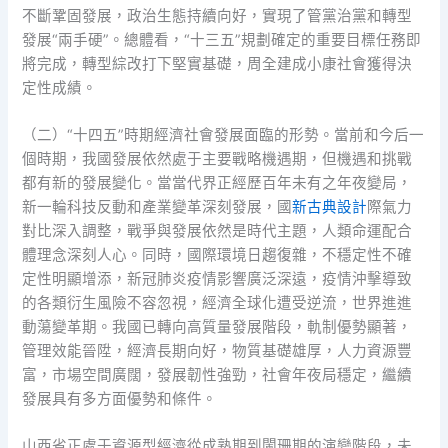
不斷鞏固發展，政治生態持續向好，實現了管黨治黨和轉型
發展“兩手硬”。總體看，“十三五”規劃確定的重要目標任務即
將完成，轉型綜改打下堅實基礎，周全建成小康社會獲得決
定性成績。
（二）“十四五”時期經濟社會發展面臨的形勢。當前和今后一
個時期，我國發展依然處于主要戰略機遇期，但機遇和挑戰
都有新的發展變化。當當代界正經歷百年未有之年夜變局，
新一輪科技反動和產業變革深刻發展，國
新古典設計
際氣力
對比深入調整，戰爭與發展依然是時代主題，人類命運配合
體理念深刻人心。同時，國際環境日趨復雜，不穩定性不確
定性明顯增添，新冠肺炎疫情影響廣泛深遠，疫情沖擊導致
的各類衍生風險不容忽視，經濟全球化遭受逆流，世界進進
動蕩變革期。我國已轉向高質量發展階段，軌制優勢顯著，
管理效能晉陞，經濟長期向好，物質基礎雄厚，人力資源豐
富，市場空間廣闊，發展韌性強勁，社會年夜局穩定，繼續
發展具有多方面優勢和條件。
山西省正處于資源型經濟從成熟期到闌珊期的演變階段，未