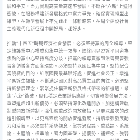
展和平安，盡力實現高質量高速率發展，不斷在“六新”上獲得
衝破，在服務構建新發展格式中奮力爭先，確保實現轉型出
雛型，在轉型發展上率先蹚出一條新路來，在周全建設社會
主義現代化新征程中開好局、起好步。
推動“十四五”時期經濟社會發展，必須堅持黨的周全領導，堅
定維護黨中心權威和集中統一領導，始終同以習近平同道為
焦點的黨中心堅持高度分歧，把黨的領導貫徹到治晉興晉強
晉各領域各方面各環節。必須堅持以國民為中間，堅持配合
富饒標的目的，維護國民最基礎好處，促進社會公正，增進
平易近生福祉，不斷滿足國民對高品質生涯的向往。必須堅
持新發展理念，緊緊捉住構建新發展格式帶來的新機遇，聚
焦“六新”衝破，優化穩定產業鏈供應鏈，切實轉變發展方法，
重塑追趕超出新優勢。必須堅持深化改造開放，加速構建軌
制型開放新體制，強化嚴重改造開放舉措，以更深層次的改
造引領轉型，以更高程度的開放促進發展，持續增強發展動
力和活氣。必須堅持系統觀念，掌握過程論、重點論、系統
論、主體論、標準論，著力固基礎、揚優勢、補短板、強弱