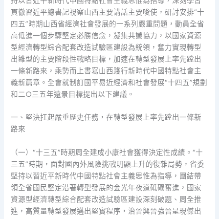
持以習近平新時代中國特點社會主義思惟為指導，深刻學習
貫徹習近平總書記視察山西主要講話主要唆使，研討安排“十
四五”時期山西省經濟社會發展的一系列嚴重問題，動員全省
高低進一個步驟堅定必勝信念，凝集共識協力，以國家資源
型經濟轉型綜合配套改造試驗區建設為統領，奮力實現轉型
出雛型的主要階段性戰略目標，加速在轉型發展上率先蹚出
一條新路來，乘勢而上書寫山西踐行新時代中國特點社會主
義新篇章。全會就制訂國平易近經濟和社會發展“十四五”規劃
和二○三五年遠景目標提出以下建議。
一、堅決扛起嚴重歷史任務，在轉型發展上率先蹚出一條新
路來
（一）“十三五”時期周全建成小康社會獲得決定性成績。“十
三五”時期，面對國內外風險挑戰明顯上升的復雜局勢，省委
堅持以習近平新時代中國特點社會主義思惟為指導，團結帶
領全省國民堅定沿著轉型發展的金光年夜道砥礪奮進，國家
資源型經濟轉型綜合配套改造試驗區建設深刻破題、周全推
進，高質量轉型發展邁出堅實程序，治晉興晉強晉呈現傑出