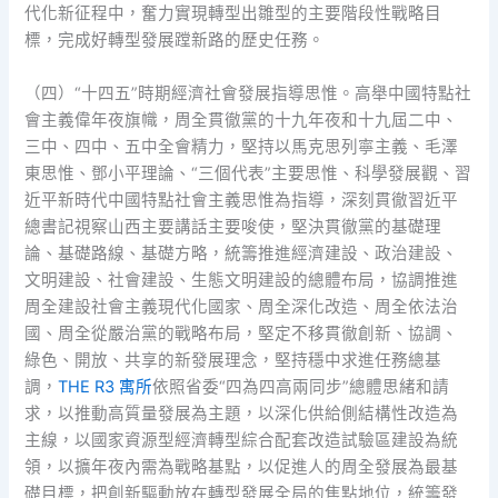
代化新征程中，奮力實現轉型出雛型的主要階段性戰略目
標，完成好轉型發展蹚新路的歷史任務。
（四）“十四五”時期經濟社會發展指導思惟。高舉中國特點社
會主義偉年夜旗幟，周全貫徹黨的十九年夜和十九屆二中、
三中、四中、五中全會精力，堅持以馬克思列寧主義、毛澤
東思惟、鄧小平理論、“三個代表”主要思惟、科學發展觀、習
近平新時代中國特點社會主義思惟為指導，深刻貫徹習近平
總書記視察山西主要講話主要唆使，堅決貫徹黨的基礎理
論、基礎路線、基礎方略，統籌推進經濟建設、政治建設、
文明建設、社會建設、生態文明建設的總體布局，協調推進
周全建設社會主義現代化國家、周全深化改造、周全依法治
國、周全從嚴治黨的戰略布局，堅定不移貫徹創新、協調、
綠色、開放、共享的新發展理念，堅持穩中求進任務總基
調，
THE R3 寓所
依照省委“四為四高兩同步”總體思緒和請
求，以推動高質量發展為主題，以深化供給側結構性改造為
主線，以國家資源型經濟轉型綜合配套改造試驗區建設為統
領，以擴年夜內需為戰略基點，以促進人的周全發展為最基
礎目標，把創新驅動放在轉型發展全局的焦點地位，統籌發