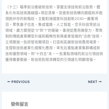
（十三）瞄準前沿衝破新技術。掌握全球技術前沿態勢，體
系化布局技術路線圖+項目清單，促進新技術轉向跟蹤和并跑
領跑并存的新階段。主動對接國家科技創新2030—嚴重項
目，聚焦量子信息、集成電路、人工智能、空天科技等前沿
領域，盡力實現從“0”到“1”的衝破。重視從應用端發力，聚焦
制約傳統產業轉型升級和戰略性新興產業發展的“洽商”技術，
立項實施一批研發攻關項目。打造和拓展新技術應用場景，
支撐新技術產業化規模化應用，率先在重點產業集群構成新
技術優勢領域。到“十四五”末，一批重點領域的前沿引領技術
獲得嚴重衝破，新技術對經濟轉型的引領感化明顯增強。
PREVIOUS
NEXT
發佈留言