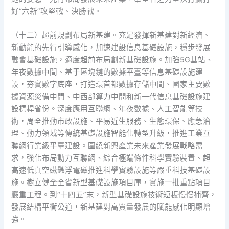
好“六新”攻堅戰、決勝戰。
（十二）超前規劃布局新基建。充足發揮新基建對新經濟、
新動能的先行引導感化，加速建設信息基礎設施，穩步發展
融會基礎設施，適度超前布局創新基礎設施。加強5G基站、
年夜數據中間、基于區塊鏈的數據平臺等信息基礎設施建
設，夯實數字底座，打造環首都數據存儲中間、國家主要數
據資源災備中間、中西部算力中間和新一代信息基礎設施建
設標桿省份。深度應用互聯網、年夜數據、人工智能等技
術，周全推動市政設施、平易近生服務、生態環保、應急治
理、動力領域等傳統基礎設施智能化轉型升級，推進工業互
聯網行業級平臺建設。圍繞新興產業未來產業發展戰略需
求，強化布局動力互聯網、綜合極端條件科學實驗裝置、超
高速低真空磁懸浮電磁推進科學實驗設施等嚴重科技基礎設
施。樹立健全全省新型基礎設施項目庫，實施一批重點項目
嚴重工程。到“十四五”末，新型基礎設施技術短板慢慢補齊，
發展結構平衡公道，新基建對高質量發展的賦能感化明顯增
強。