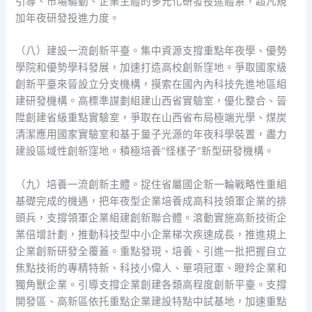
引導、市場驅動、企業主體的多元化研發投進體系，超凡規
加年夜研發投進力度。
（八）建設一流創新平臺。集中資源支撐重點年夜學、優勢
學院和優勢學科發展，加速打造高校創新窪地。爭取國家級
創新平臺來晉設立分支機構，摸索在國內內科技先進地區組
建研發機構。高標準謀劃組建山西省實驗室，優化整合、晉
陞創建省級重點實驗室，爭取在山西省布局極端光學、煤炭
清潔應用國家實驗室和基于量子光源的年夜科學裝置，盡力
建設區域性創新窪地。積極培養“怪樣子”新型研發機構。
（九）培養一流創新主體。捉住省屬國企新一輪戰略性重組
基礎完成的機遇，把年夜型企業培養成高科技領軍企業的排
頭兵，支撐領軍企業組建創新聯合體。滾動實施高新技術企
業倍增計劃，推動科技型中小企業梯次疾速成長，推進規上
企業創新研發全覆蓋。重點發現、培養、引進一批把握自立
焦點技術的專精特新、科技小偉人、單項冠軍、瞪羚企業和
獨角獸企業。引導支撐企業創建各類高程度創新平臺。支撐
開發區、高新區依托重點企業建設特點中試基地，加速重點