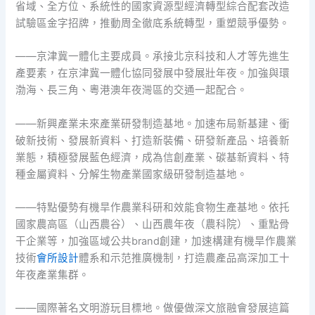
省域、全方位、系統性的國家資源型經濟轉型綜合配套改造
試驗區金字招牌，推動周全徹底系統轉型，重塑競爭優勢。
——京津冀一體化主要成員。承接北京科技和人才等先進生
產要素，在京津冀一體化協同發展中發展壯年夜。加強與環
渤海、長三角、粵港澳年夜灣區的交通一起配合。
——新興產業未來產業研發制造基地。加速布局新基建、衝
破新技術、發展新資料、打造新裝備、研發新產品、培養新
業態，積極發展藍色經濟，成為信創產業、碳基新資料、特
種金屬資料、分解生物產業國家級研發制造基地。
——特點優勢有機旱作農業科研和效能食物生產基地。依托
國家農高區（山西農谷）、山西農年夜（農科院）、重點骨
干企業等，加強區域公共brand創建，加速構建有機旱作農業
技術
會所設計
體系和示范推廣機制，打造農產品高深加工十
年夜產業集群。
——國際著名文明游玩目標地。做優做深文旅融會發展這篇