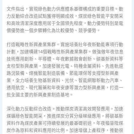
文件指出，實現綠色動力供應體系基礎構成的重要目標。動
力反動綜合改造試點獲得明顯成效，煤炭綠色智能平安開采
和高效清潔深度應用居于全國領先程度，動力優勢特別是電
價優勢進一個步驟轉化為比較優勢、競爭優勢。
打造戰略性新興產業集群。實施培養壯年夜新動能專項行動
計劃，加速構建14個戰略性新興產業集群。做強做年夜信息
技術應用創新、半導體、年夜數據融會創新、碳基新資料等
支柱型新興產業，加速發展光電、特種金屬資料、先進軌道
路況裝備、煤機智能制造裝備、節能環保等支撐型新興產
業，全力培養生物基新資料、光伏、智能網聯新動力汽車、
通用航空、現代醫藥和年夜安康等潛力型新興產業，打造一
批全國主要的新興產業制造基地。
深化動力反動綜合改造。推動煤炭清潔高效開發應用，加速
煤礦綠色智能開采，推進煤炭分質分級梯級應用，將碳基新
資料作為煤炭產業可持續發展的最基礎前途，年夜幅晉陞煤
炭作為原料和資料應用的比例。加速增儲上產程序，推動很