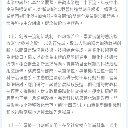
產業中試熟化基地全覆蓋，帶動產業鏈上中下流、年夜中小
企業融通創新。以“智創城”為載體打造雙創升級版，構建“創
業苗圃+孵化器+加快器+產業園”的雙創全產業鏈培養體系。
發展科技中介組織，健全技術市場體系。
（十）創設一流創新軌制。以虛懷若谷、學習借鑒的態度接
收消化“參考之資”，以先行先試、敢為人先的精力加強軌制創
新。以關鍵焦點個性技術、技術綜合集成、產業化技術專項
為衝破口，樹立以企業為主體的產學研資用一體化科技研發
機制。樹立健全創新需求導向、貫穿項目全周期的科技治理
組織鏈條，構成當局部門、承擔單位、專業機構三位一體的
科研治理體系。主動融進國家基礎研討十年行動計劃，健全
基礎研討、應用研討、試驗發展階段投進比例公道的財政科
技經費支撐機制，樹立政銀保聯動信貸機制。摸索科研經費
應用包干制、承諾制改造。完美科技結果轉化激勵政策，開
展嚴重技術轉移轉化示范。到“十四五”末，山西創新體制機制
和政策軌制環境達到全國先進程度。
（十一）厚植一流創新文明。在全社會樹立崇尚科學、崇尚