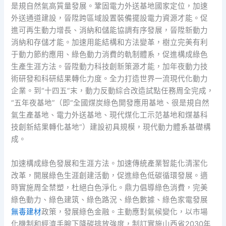
是規自然氣高質量發展。鞏固電力外送基地國家定位，加速
外送通道建設，晉陞跨區域設置裝備擺設電力資源才能。促
進可再生動力增長、消納和儲能協調有序發展，晉陞新動力
消納和存儲才能。加速用能結構和方法變革，樹立完美有利
于動力節約應用、綠色動力消費的軌制體系，促進構成綠色
生產生涯方法。晉陞動力科技創新策源才能，加年夜動力技
術研發和科研結果轉化力度。全力打造世界一流現代化動力
企業。到“十四五”末，動力反動綜合改造試點任務周全完成，
“五年夜基地”（即“全國煤炭綠色開發應用基地、很是規自然
氣生產基地、電力外送基地、現代煤化工示范基地和煤基科
技創新結果轉化基地”）建設初具規模，現代動力體系基礎構
成。
加速構成綠色發展和生涯方法。加速傳統產業智能化清潔化
改革，開展綠色生涯創建活動，促進綠色低碳循環發展。適
時實施周全禁塑，杜絕白色淨化。鼎力倡導綠色消費，完美
綠色動力、綠色建筑、綠色路況、綠色數據、綠色家電發展
無毒建材
政策，發展綠色金融。主動應對氣候變化，以市場
化機制和經濟手腕下降碳排放強度，制訂實施山西省2030年