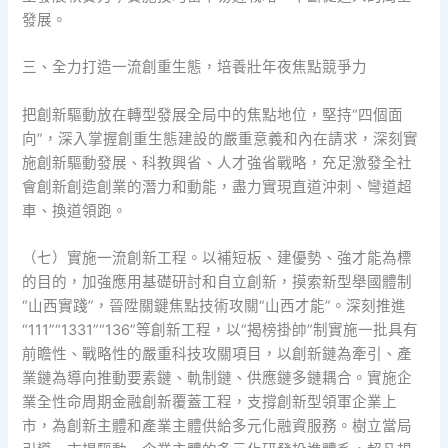
發展。
三、全力打造一流創重生態，培養壯年夜焦點競爭力
把創新驅動放在轉型發展全局中的焦點地位，堅持“四個面
向”，深入掌握創重生態建設的嚴重意義和內在請求，深刻實
施創新驅動發展、科教興省、人才強省戰略，充足激發全社
會創新創造創業的潛力和動能，盡力實現直道沖刺、彎道超
車、換道領跑。
（七）實施一流創新工程。以補短板、建優勢、強才能為標
的目的，加強應用基礎研討和自立創新，摸索新型舉國體制
“山西實踐”，晉陞關鍵焦點技術攻關“山西才能”。深刻推進
“111”“1331”“136”等創新工程，以“揭榜掛帥”制實施一批具有
前瞻性、戰略性的嚴重科技攻關項目，以創新鏈為牽引、產
業鏈為導向推動要素鏈、軌制鏈、供應鏈多鏈耦合。實施企
業全性命周期金融創新覆蓋工程，支撐創新型領軍企業上
市，為創新主體和產業主體供給多元化融資服務。樹立當局