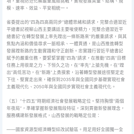
項，重視防范化解嚴重風險挑戰，實現發展質量、結構、規
模、速率、效益、平安相統一。
省委提出的“四為四高兩同步”總體思緒和請求，完整合適習近
平總書記視察山西主要講話主要唆使精力，完整合適習近平
總書記“在轉型發展上率先蹚出一條新路來”的嚴重請求，與其
焦點內涵和價值尋求一脈相承、一體貫通，是山西推進轉型
發展蹚新路的生動實踐和守正創新。忠實踐行習近平總書記
賦予的嚴重任務，要緊緊掌握“四為”請求，在推動“四高”目標
任務上用很是之力、下恒久之功，在“率先”上搶先機，在“蹚
出”高低苦功，在“新路”上勇摸索，沿著轉型發展途徑堅定走
下往、堅實走出來，確保到2035年與全國同步基礎實現社會
主義現代化、2050年與全國同步實現社會主義現代化。
（五）“十四五”時期經濟社會發展戰略定位。堅持胸懷“兩個
年夜局”，準確掌握新發展階段特征，深刻貫徹新發展理念，
服務構建新發展格式，山西發展的戰略定位是：
——國家資源型經濟轉型綜改試驗區。用足用好全國獨一全