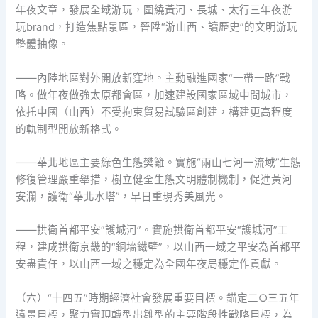
年夜文章，發展全域游玩，圍繞黃河、長城、太行三年夜游
玩brand，打造焦點景區，晉陞“游山西、讀歷史”的文明游玩
整體抽像。
——內陸地區對外開放新窪地。主動融進國家“一帶一路”戰
略。做年夜做強太原都會區，加速建設國家區域中間城市，
依托中國（山西）不受拘束貿易試驗區創建，構建更高程度
的軌制型開放新格式。
——華北地區主要綠色生態樊籬。實施“兩山七河一流域”生態
修復管理嚴重舉措，樹立健全生態文明體制機制，促進黃河
安瀾，護衛“華北水塔”，早日重現秀美風光。
——拱衛首都平安“護城河”。實施拱衛首都平安“護城河”工
程，建成拱衛京畿的“銅墻鐵壁”，以山西一域之平安為首都平
安盡責任，以山西一域之穩定為全國年夜局穩定作貢獻。
（六）“十四五”時期經濟社會發展重要目標。錨定二○三五年
遠景目標，聚力實現轉型出雛型的主要階段性戰略目標，為