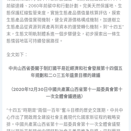
前碳達峰、2060年前碳中和行動計劃。完美天然保護地、生
態保護紅線監管束度，實施生態產品價值量核算評估，摸索
生態產品價值實現機制，健全資源價格構成機制，加速樹立
生態產品從資源到資產再到資本的運營轉化機制。到“十四五”
末，生態文明軌制體系進一個步驟健全，初步摸索出一條生
態懦弱地區可持續發展路徑。
全文如下：
中共山西省委關于制訂國平易近經濟和社會發展第十四個五
年規劃和二○三五年遠景目標的建議
（2020年12月30日中國共產黨山西省第十一屆委員會第十
一次全體會議通過）
“十四五”時期是“兩個一百年”奮斗目標的歷史交匯期，中共中
心作出了開啟周全建設社會主義現代化國家新征程的戰略安
排。中國共產黨山西省第十一屆委員會第十一次全體會議堅