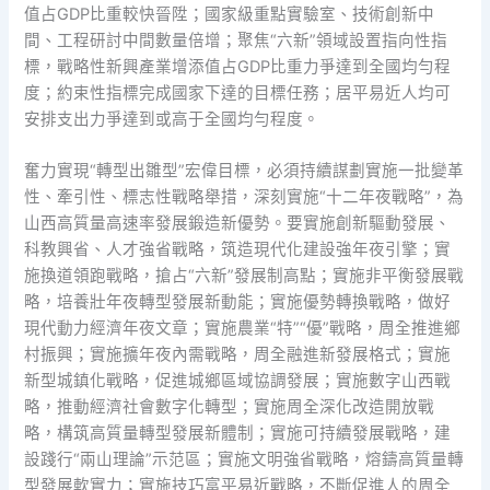
值占GDP比重較快晉陞；國家級重點實驗室、技術創新中
間、工程研討中間數量倍增；聚焦“六新”領域設置指向性指
標，戰略性新興產業增添值占GDP比重力爭達到全國均勻程
度；約束性指標完成國家下達的目標任務；居平易近人均可
安排支出力爭達到或高于全國均勻程度。
奮力實現“轉型出雛型”宏偉目標，必須持續謀劃實施一批變革
性、牽引性、標志性戰略舉措，深刻實施“十二年夜戰略”，為
山西高質量高速率發展鍛造新優勢。要實施創新驅動發展、
科教興省、人才強省戰略，筑造現代化建設強年夜引擎；實
施換道領跑戰略，搶占“六新”發展制高點；實施非平衡發展戰
略，培養壯年夜轉型發展新動能；實施優勢轉換戰略，做好
現代動力經濟年夜文章；實施農業“特”“優”戰略，周全推進鄉
村振興；實施擴年夜內需戰略，周全融進新發展格式；實施
新型城鎮化戰略，促進城鄉區域協調發展；實施數字山西戰
略，推動經濟社會數字化轉型；實施周全深化改造開放戰
略，構筑高質量轉型發展新體制；實施可持續發展戰略，建
設踐行“兩山理論”示范區；實施文明強省戰略，熔鑄高質量轉
型發展軟實力；實施技巧富平易近戰略，不斷促進人的周全