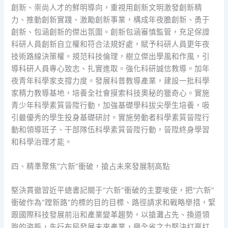
創新、崇尚人才的鮮明導向，重視用創新文明激發創新精
力、推動創新實踐、激勵創新事業，構成年夜膽創新、勇于
創新、包涵創新的傑出氛圍。創新包涵審慎監管，充足保證
科研人員創新自立權和符合法規好處，賦予科研人員更年夜
技術路線決策權。規范科技倫理，樹立傑出學風和作風，引
導科研人員專心致志、扎實進取。強化科研誠信教導。加年
夜青年科學家支撐力度。發展科普教導產業，建設一批科學
家精力教導基地，培養全社會摸索科技奧秘的獵奇心。實施
青少年科學素質晉陞行動，加強基礎學科拔尖學生培養，吸
引最優秀的學生投身基礎研討。實施勞動者科學素質晉陞行
動和領導班子、干部隊伍科學素質晉陞行動，晉陞終身學習
和科學治理才能。
四、精準聚焦“六新”衝破，搶占未來發展制高點
堅決貫徹習近平總書記關于“六新”衝破的主要唆使，把“六新”
衝破作為“蹚新路”的標的目的目標、路徑請求和戰略舉措，緊
跟國際科技發展前沿和產業變革趨勢，以搶灘占先、換道領
跑的姿態，先行布局發展未來產業，舉全省之力堅決打贏打