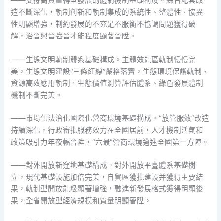
——支撐高質量轉型發展的體制機制基礎構成。綜合配套改
造不斷深化，軌制創新和軌制集成的系統性、整體性、協異
性明顯增強，制約發展的不充足不服衡不協調問題獲得破
解，治晉興晉強晉才能程度顯著晉陞。
——生態文明軌制體系基礎構成。主體效能區軌制慢慢完
美，生態文明建設“三條紅線”嚴格落實，生態環境保護軌制、
資源高效應用軌制、生態價值測算評估體系、綠色發展體制
機制不斷完美。
——市場化法治化國際化營商環境基礎構成。“放管服效”改造
持續深化，行政審批服務效力在全國居前，人才機制活氣和
政策吸引力年夜幅晉陞，“六最”營商環境邁進全國第一方陣。
——對外開放新窪地基礎構成。對外開放平臺體系基礎樹
立，現代基礎設施加倍完美，自貿區獲批建設并獲得主要結
果，軌制型開放能級顯著增強，融進新發展格式獲得明顯後
果，全省開放型經濟規模和質量明顯晉陞。