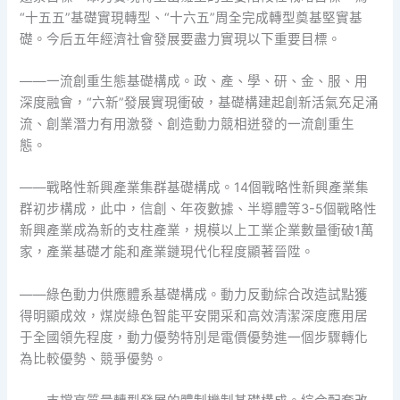
“十五五”基礎實現轉型、“十六五”周全完成轉型奠基堅實基
礎。今后五年經濟社會發展要盡力實現以下重要目標。
——一流創重生態基礎構成。政、產、學、研、金、服、用
深度融會，“六新”發展實現衝破，基礎構建起創新活氣充足涌
流、創業潛力有用激發、創造動力競相迸發的一流創重生
態。
——戰略性新興產業集群基礎構成。14個戰略性新興產業集
群初步構成，此中，信創、年夜數據、半導體等3-5個戰略性
新興產業成為新的支柱產業，規模以上工業企業數量衝破1萬
家，產業基礎才能和產業鏈現代化程度顯著晉陞。
——綠色動力供應體系基礎構成。動力反動綜合改造試點獲
得明顯成效，煤炭綠色智能平安開采和高效清潔深度應用居
于全國領先程度，動力優勢特別是電價優勢進一個步驟轉化
為比較優勢、競爭優勢。