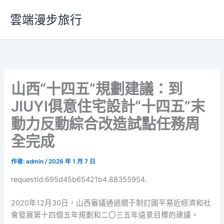
跳
雲端漫步旅行
至
主
要
內
容
山西“十四五”規劃建議：到
JIUYI俱意住宅設計“十四五”末
動力反動綜合改造試點任務周
全完成
作者:
admin
/
2026 年 1 月 7 日
requestId:695d45b65421b4.88355954.
2020年12月30日，山西審議通過關于制訂國平易近經濟和社
會發展第十四個五年規劃和二〇三五年遠景目標的建議。