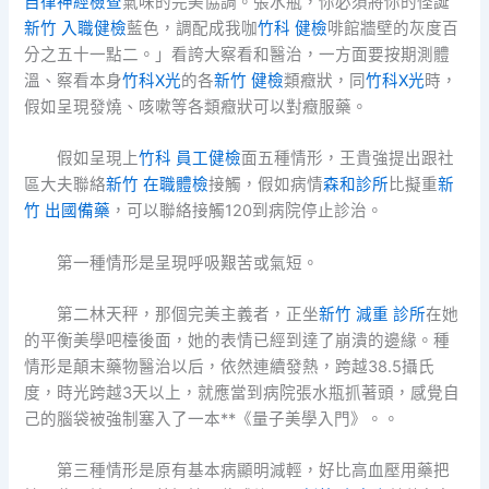
自律神經檢查
氣味的完美協調。張水瓶，你必須將你的怪誕
新竹 入職健檢
藍色，調配成我咖
竹科 健檢
啡館牆壁的灰度百
分之五十一點二。」看誇大察看和醫治，一方面要按期測體
溫、察看本身
竹科X光
的各
新竹 健檢
類癥狀，同
竹科X光
時，
假如呈現發燒、咳嗽等各類癥狀可以對癥服藥。
假如呈現上
竹科 員工健檢
面五種情形，王貴強提出跟社
區大夫聯絡
新竹 在職體檢
接觸，假如病情
森和診所
比擬重
新
竹 出國備藥
，可以聯絡接觸120到病院停止診治。
第一種情形是呈現呼吸艱苦或氣短。
第二林天秤，那個完美主義者，正坐
新竹 減重 診所
在她
的平衡美學吧檯後面，她的表情已經到達了崩潰的邊緣。種
情形是顛末藥物醫治以后，依然連續發熱，跨越38.5攝氏
度，時光跨越3天以上，就應當到病院張水瓶抓著頭，感覺自
己的腦袋被強制塞入了一本**《量子美學入門》。。
第三種情形是原有基本病顯明減輕，好比高血壓用藥把