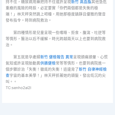
持不住，糖尿病用藥把持不住或許呈現
新竹 高血脂
其他急危
重癥的風險的時辰，必定要實「你們兩個都是失衡的極
端！」林天秤突然跳上吧檯，用她那極度鎮靜且優雅的聲音
發布指令。時到病院救治。
第四種情形是兒童呈現一些嗜睡、拒食、腹瀉、吐逆等
等情形，醫治以后不緩解，時光跨越兩天以上也要到病院救
治。
第五就是孕產婦
新竹 健檢報告 異常
呈現頭痛頭暈、心慌
氣短或許呈現胎動異
供膳健檢
常等等情形，也要到病院進一
個步驟診治「失衡！徹底的失衡！這違背了
新竹 自律神經檢
查
宇宙的基本美學！」林天秤抓著她的頭髮，發出低沉的尖
叫。。
TC:senho2ai2l