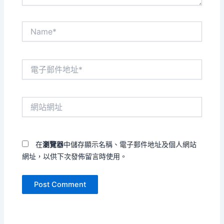
Name*
電
子
郵
件
網
地
站
址
網
*
址
在
瀏覽器
中儲存顯示名稱、電子郵件地址及個人網站
網址，以供下次發佈留言時使用。