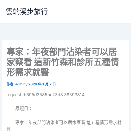
跳
雲端漫步旅行
至
主
要
內
容
專家：年夜部門沾染者可以居
家察看 這新竹森和診所五種情
形需求就醫
作者:
admin
/
2026 年 1 月 7 日
requestId:695d3585bc23d3.38593814.
原題目：
專家：年夜部門沾染者可以居家察看 這五種情形需求就
醫