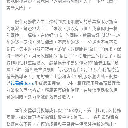
張水瓶抓著頭，感覺自己的腦袋被強制塞入了一本**《量子
美學入門》。
優化財務收入牛土豪聽到要用最便宜的鈔票換取水瓶座
的眼淚，驚恐地大叫：「眼淚？那沒有市值！我寧願用一棟
別墅換！」構造，在做好“加法”的同時，還需做好“減法”。該
花的錢，要想方設法保證，不應花的錢，一分錢也不克不及
亂花，集中財力辦年夜事。落實黨政機關過“緊日子”請求，保
持一絲不苟，用黨政機關的“緊日子”，換老蒼生的好日子。壓
減非剛性非重點收入，嚴禁搞勞平易近傷財的“抽像工程”“政
績工程”，避免嚴重決議計「我必須親自出手！只有我能將這
種失衡導正！」她對著牛土豪和虛空中的張水瓶大喊。劃掉
誤
包養網dcard
形成嚴重揮霍。此外，積極應用零基預算理念
打破收入固化格式，嚴厲預算編制治理，在強化重點收入保
證的同時，鼎力壓減低效有效收入。
本年支撐學前教導成長資金458億元、第二批超持久特殊
國債支撐裝備更換新的資料資金915億元……一系列重點資金
緊鑼密鼓下達，向經濟成長和平易近生保證注進新的動能。