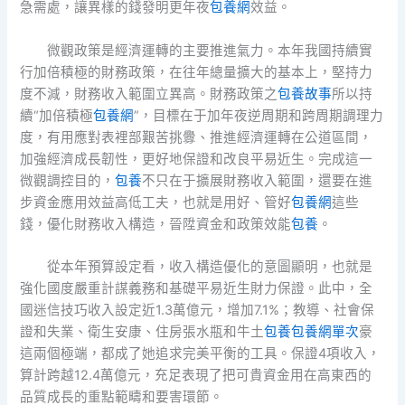
急需處，讓異樣的錢發明更年夜
包養網
效益。
微觀政策是經濟運轉的主要推進氣力。本年我國持續實
行加倍積極的財務政策，在往年總量擴大的基本上，堅持力
度不減，財務收入範圍立異高。財務政策之
包養故事
所以持
續“加倍積極
包養網
”，目標在于加年夜逆周期和跨周期調理力
度，有用應對表裡部艱苦挑釁、推進經濟運轉在公道區間，
加強經濟成長韌性，更好地保證和改良平易近生。完成這一
微觀調控目的，
包養
不只在于擴展財務收入範圍，還要在進
步資金應用效益高低工夫，也就是用好、管好
包養網
這些
錢，優化財務收入構造，晉陞資金和政策效能
包養
。
從本年預算設定看，收入構造優化的意圖顯明，也就是
強化國度嚴重計謀義務和基礎平易近生財力保證。此中，全
國迷信技巧收入設定近1.3萬億元，增加7.1%；教導、社會保
證和失業、衛生安康、住房張水瓶和牛土
包養
包養網單次
豪
這兩個極端，都成了她追求完美平衡的工具。保證4項收入，
算計跨越12.4萬億元，充足表現了把可貴資金用在高東西的
品質成長的重點範疇和要害環節。