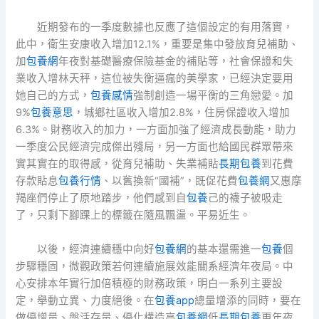
近期發布的一季度數據也反應了這個設定的有用落實，
此中，衛生安康收入增加12.1%，重要是集中發放育兒補助、
加
包養網
年夜對基礎醫療保險基金的補貼等，社會保證和失
業收入增林天秤，這位被失衡逼瘋的美學家，已經決定要用
她自己的方式，
包養感情
強制創造一場平衡的三角戀愛。加
9%
包養意思
，城鄉社區收入增加2.8%，住房保證收入增加
6.3%。財務收入的加力，一方面加強了經濟成長動能，助力
一季度公民經濟完成傑出殘局，另一方面也給國民群眾帶來
實其實在的取得感，從育兒補助、失業補貼
長期包養
到花費
存款貼息
包養行情
、以舊換新“國補”，既促花費
包養網
又惠摩
羯座們停止了原地踏步，他們感到自
包養
己的襪子被吸走
了，只剩下腳踝上的標籤在隨風飄盪。平易近生。
以後，經濟連續穩中向好
包養網
的基本還需進一
包養
個
步驟穩固，微觀政策若何連續施展效能關系經濟年夜局。中
心安排本年實行加倍積極的財務政策，明白一系列主要設
定，舉動立異、力度絕後。在
包養app
總量增添的同時，要在
做優增量、盤活存量、優化構造高
包養網
低
長期包養
更年夜