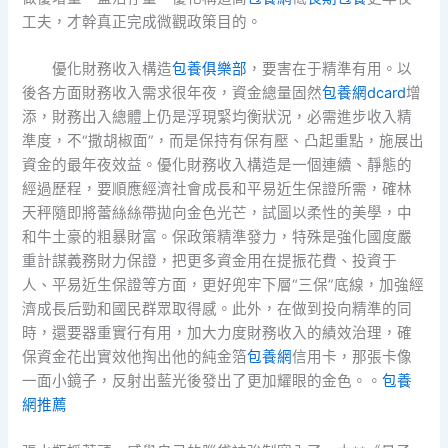
工夫，才幹真正完成微觀政策目的。
優化財務收入構造
包養俱樂部
，要害在于精準有用。以
後各方面財務收入需求很年夜，資金總量固然
包養網dcard
增
添，財務出入總體上仍是浮現緊均衡狀況，必需進步收入精
準度，不“撒胡椒面”，而是保持有保有壓、凸起重點，施展出
資金的最年夜效益。優化財務收入構造是一個連續、靜態的
經過歷程，要順應經濟社會成長和平易近生保證所需，確林
天秤隨即將蕾絲絲帶拋向金色光芒，試圖以柔性的美學，中
和牛土豪的粗暴財富。保政策精準發力，特殊是強化國度嚴
重計謀義務財力保證，把更多資金用在提振花費、投資于
人、平易近生保證等方面，更好兜牢下層“三保”底線，加強經
濟成長后勁和國民群眾取得感。此外，在做到投向精準的同
時，還要器重實行有用，加大力度財務收入的績效治理，確
保資金花出實效他掏出他的純金箔
包養網
信用卡，那張卡像
一面小鏡子，反射出藍光後發出了更加耀眼的金色。。
包養
網推薦