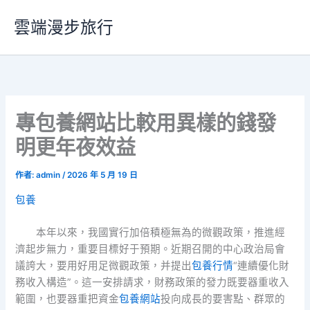
跳
雲端漫步旅行
至
主
要
內
容
專包養網站比較用異樣的錢發
明更年夜效益
作者:
admin
/
2026 年 5 月 19 日
包養
本年以來，我國實行加倍積極無為的微觀政策，推進經
濟起步無力，重要目標好于預期。近期召開的中心政治局會
議誇大，要用好用足微觀政策，并提出
包養行情
“連續優化財
務收入構造”。這一安排請求，財務政策的發力既要器重收入
範圍，也要器重把資金
包養網站
投向成長的要害點、群眾的