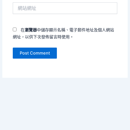
件
網
地
站
址
網
*
址
在
瀏覽器
中儲存顯示名稱、電子郵件地址及個人網站
網址，以供下次發佈留言時使用。
Copyright © 2026 雲端漫步旅行 | Powered by
Astra WordPress
Theme