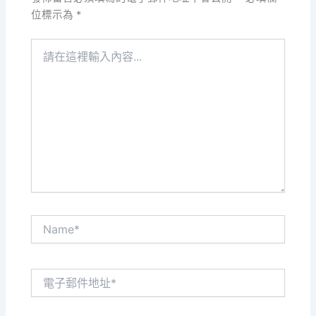
位標示為
*
請
在
這
裡
輸
入
內
容...
Name*
電
子
郵