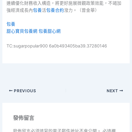
連續優化財務收入構造，將更好施展微觀政策效能，不竭加
強經濟成長內
包養
活
包養合約
潑力。（曾金華）
包養
甜心寶貝包養網
包養甜心網
TC:sugarpopular900 6a0b493405ba39.37280146
PREVIOUS
NEXT
發佈留言
發佈留言必須填寫的電子郵件地址不會公開。
必填欄