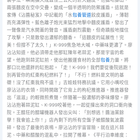
兩張麵皮在空中交疊，變成一個半透明的防禦護盾。這就是
家傳《沾醬秘笈》中記載的「水
包養管道
餃皮護盾」，薄韌
而充滿彈性。藍色離子炮光束猛烈地擊中麵皮護盾，發出了
一聲像是汽水開蓋的聲音。護盾劇烈震動，但奇蹟般地擋住
了攻擊，只是散發出濃郁的麵香。「這麵皮的延展性！完
美！但撐不了太久！」K-999焦急地大喊，中藥味更濃了。廖
沾沾知道，他必須帶走他那缸陳年老蒜泥，那是宇宙的希
望。他跑到蒜泥缸前，使出他搬運食材的全部
包養
力量，將
那口比他還胖的缸抱起。「走！K-999！我們要從後院逃跑！
別再管你的紅棗枸杞燃料了！」「不行！燃料是文明的基
礎！沒了紅棗我飛不遠！」吉娃娃特務抗議。它用小嘴咬住
廖沾沾的衣領，同時開啟了它背上的枸杞推進器。推進器發
出「滋滋」的輕微煎煮聲，伴隨著一股濃郁的蔘味爆發。廖
沾沾抱著蒜泥缸、K-999咬著他，一起從撞出來的洞口衝向後
院。王醋狂的醋罐機器人發出尖叫：「別想逃！醬油黨餘
孽！我會追上你！」店內剩下的所有空盤子被醋酸氣波震
碎，發出了最後的哀鳴。廖沾沾的宇宙冒險，就在這片蒜
泥、中藥和醋酸的混亂中，拉開了帷幕。《平行泊車維度：