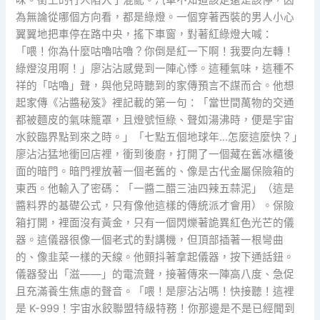
為無論從哪個方向看，都是綠燈。一個穿著西裝的男人小心
翼翼地把車停在路中央，搖下車窗，對著紅綠燈大喊：
「喂！你為什麼咕嚕咕嚕？你倒是紅一下啊！我要向左轉！
綠燈沒用啊！」廖沾沾感覺到一陣心悸。這種氣味，這種不
祥的「咕嚕」聲，與他兒時聽到的家傳預言不謀而合。他想
起家傳《沾醬秘笈》裡記載的第一句：「當世間萬物的交通
都被麵皮的氣味籠罩，且燈號恒綠、聲如湯沸時，便是宇宙
水餃臨界點到來之時。」「七點五個地球年…怎麼這麼快？」
廖沾沾猛地衝回店裡，衝到後廚，打開了一個藏在舊冰櫃後
面的暗門。暗門裡放著一個老舊的、像是古代金屬保險箱的
東西。他輸入了密碼：「一醬二醋三油四辣五蒜泥」（這是
醬料界的基礎公式，只有像他這樣的傳統派才會用）。保險
箱打開，裡面沒有黃金，只有一個閃爍著詭異紅色光芒的儀
器。這儀器很像一個老式的對講機，但頂部插著一根彎曲
的、像韭菜一樣的天線。他顫抖著拿起儀器，按下通話鈕。
儀器發出「滋——」的電流聲，接著傳來一陣高八度、急促
且充滿養生焦慮的聲音。「喂！是廖沾沾嗎！快接聽！這裡
是 K-999！宇宙水餃聯盟特級特務！你那邊是不是已經聞到