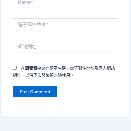
電
子
郵
件
網
地
站
址
網
*
址
在
瀏覽器
中儲存顯示名稱、電子郵件地址及個人網站
網址，以供下次發佈留言時使用。