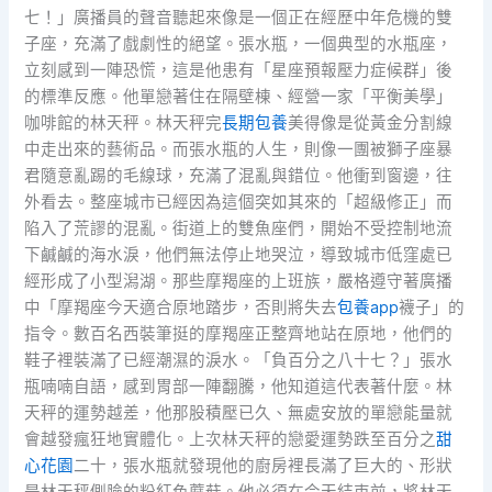
七！」廣播員的聲音聽起來像是一個正在經歷中年危機的雙
子座，充滿了戲劇性的絕望。張水瓶，一個典型的水瓶座，
立刻感到一陣恐慌，這是他患有「星座預報壓力症候群」後
的標準反應。他單戀著住在隔壁棟、經營一家「平衡美學」
咖啡館的林天秤。林天秤完
長期包養
美得像是從黃金分割線
中走出來的藝術品。而張水瓶的人生，則像一團被獅子座暴
君隨意亂踢的毛線球，充滿了混亂與錯位。他衝到窗邊，往
外看去。整座城市已經因為這個突如其來的「超級修正」而
陷入了荒謬的混亂。街道上的雙魚座們，開始不受控制地流
下鹹鹹的海水淚，他們無法停止地哭泣，導致城市低窪處已
經形成了小型潟湖。那些摩羯座的上班族，嚴格遵守著廣播
中「摩羯座今天適合原地踏步，否則將失去
包養app
襪子」的
指令。數百名西裝筆挺的摩羯座正整齊地站在原地，他們的
鞋子裡裝滿了已經潮濕的淚水。「負百分之八十七？」張水
瓶喃喃自語，感到胃部一陣翻騰，他知道這代表著什麼。林
天秤的運勢越差，他那股積壓已久、無處安放的單戀能量就
會越發瘋狂地實體化。上次林天秤的戀愛運勢跌至百分之
甜
心花園
二十，張水瓶就發現他的廚房裡長滿了巨大的、形狀
是林天秤側臉的粉紅色蘑菇。他必須在今天結束前，將林天