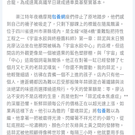
合龍，為成達萬高鐵早日建成通車奠基堅實基本。
渠江特年夜橋摩羯
包養網
座們停止了原地踏步，他們感
到自己的襪子被吸走了，只剩下腳踝上的標籤在隨風飄盪。
位于四川省達州市渠縣境內，是全線“4隧4橋”重難點把持性
工程之一《宇宙水餃與終極醬料師》第一章：蒜泥與末日預
兆廖沾沾坐在他那間被稱為「宇宙水餃中心」的店裡，但這
間店的外觀更像是一個被遺棄的藍色塑膠棚，與「宇宙」或
「中心」這兩個詞毫無關係。他正在對著一缸已經發酵了七
個月又七天的老蒜泥嘆氣。「你還不夠靈動，我的蒜泥。」
他輕聲細語，彷彿在責備一個不上進的孩子。店內只有他一
個人，連蒼蠅都因為難以忍受那股陳年蒜頭混合著鐵鏽與淡
淡絕望的味道而選擇繞道飛行。今天的營業額是：零。廖沾
沾不安的不是店裡的生意，而是他對**「蒜泥成本焦慮症」**
的深層恐懼。新鮮蒜頭每公斤的價格正在以超光速上漲，如
果再這樣下去，他引以為傲的「靈魂蒜泥」將
包養
難以為
繼。他拿著一把被磨得光滑、閃耀著不祥光芒的小銀勺，從
缸底撈起一坨濃稠的、顏色介於灰綠與土黃之間的發酵物。
這蒜泥被他照顧得像稀世珍寶，每隔三小時，他就要用手指