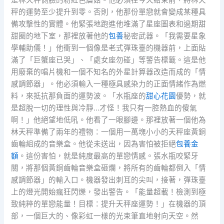
秤的運勢至少提升到零。否則，他那份單戀就會變成某種具
備攻擊性的實體。他緊張地跑進他堆滿了星座圖表和過期甜
甜圈的地下室，那裡放著他的
包養
秘密武器。「我需要星象
學輔助儀！」他衝到一個像是老式彈珠臺的機器前，上面貼
滿了「巨蟹座已哭」、「處女座勿碰」等警告標籤。這是他
用廢棄的唱片機和一個不知名的外星計算器改造而成的「情
感調節器」。他必須輸入一種極具感染力的正面情緒作為燃
料，來抵抗那負面的運勢波。「水瓶座的
甜心花園
優勢，就
是超脫一切的理性與冷靜…才怪！我只有一腔熱血的傻氣
啊！」他絕望地低吼。他看了一眼腳邊。那裡放著一個他為
林天秤準備了兩年的禮物：一個用一萬塊小小的天秤座黃銅
齒輪組成的音樂盒。他從未送出，因為害怕被拒絕
包養金
額
。這份害怕，就是純度最高的單戀情感。張水瓶咬緊牙
關，將那個黃銅齒輪音樂盒砸爛，將所有的齒輪都倒入「情
感調節器」的輸入口。機器發出刺耳的尖叫，接著，彈珠臺
上的燈光開始瘋狂閃爍，發出警告。「能量超載！檢測到極
致純粹的單戀能量！目標：提升天秤座運勢！」在機器的頂
部，一個巨大的、像彩虹一樣的光束筆直地射向天空。然