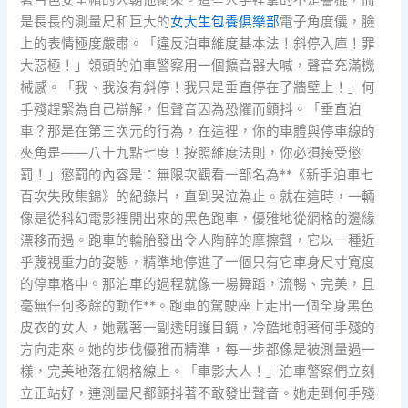
是長長的測量尺和巨大的
女大生包養俱樂部
電子角度儀，臉
上的表情極度嚴肅。「違反泊車維度基本法！斜停入庫！罪
大惡極！」領頭的泊車警察用一個擴音器大喊，聲音充滿機
械感。「我、我沒有斜停！我只是垂直停在了牆壁上！」何
手殘趕緊為自己辯解，但聲音因為恐懼而顫抖。「垂直泊
車？那是在第三次元的行為，在這裡，你的車體與停車線的
夾角是——八十九點七度！按照維度法則，你必須接受懲
罰！」懲罰的內容是：無限次觀看一部名為**《新手泊車七
百次失敗集錦》的紀錄片，直到哭泣為止。就在這時，一輛
像是從科幻電影裡開出來的黑色跑車，優雅地從網格的邊緣
漂移而過。跑車的輪胎發出令人陶醉的摩擦聲，它以一種近
乎蔑視重力的姿態，精準地停進了一個只有它車身尺寸寬度
的停車格中。那泊車的過程就像一場舞蹈，流暢、完美，且
毫無任何多餘的動作**。跑車的駕駛座上走出一個全身黑色
皮衣的女人，她戴著一副透明護目鏡，冷酷地朝著何手殘的
方向走來。她的步伐優雅而精準，每一步都像是被測量過一
樣，完美地落在網格線上。「車影大人！」泊車警察們立刻
立正站好，連測量尺都顫抖著不敢發出聲音。她走到何手殘