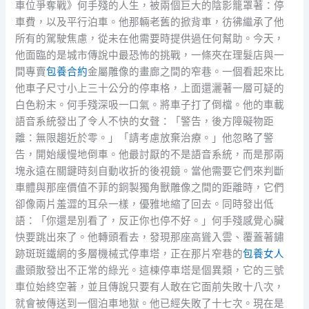
車位爭奪戰》何手殘的人生，被兩個巨大的陰影籠罩著：停
車費，以及平行泊車。他那輛老舊的掀背車，彷彿繼承了他
所有的駕駛焦慮，從未在他需要時提供過任何幫助。今天，
他面臨的是城市傳說中最恐怖的挑戰，一條夾在理髮店與一
間專賣
包養合約
金屬雕像的畫廊之間的窄巷。一個看起來比
他車子尺寸小上三十公分的停車格，上面還灑著一層可疑的
白色粉末。何手殘深吸一口氣。將車子打了倒檔。他的車載
語音系統發出了令人不快的女聲：「警告，後方障礙物距
離：無限趨近於零。」「請考慮放棄治療。」他忽略了警
告，開始緩慢地倒車。他最討厭的不是語音系統，而是那兩
塊永遠在關鍵時刻自動收折的後視鏡。當他需要它們來判斷
車體與那座價值不菲的銅製獨角獸雕像之間的距離時，它們
卻像兩片羞澀的耳朵一樣，優雅地縮了回去。同時發出低
語：「你還是別看了，反正你也停不好。」何手殘感覺心臟
快要跳出來了。他轉頭看去，發現那座高聳入雲、覆蓋著鏽
跡斑斑鐵網的多層機械式停車塔，正在那片窄巷的
包養女人
盡頭散發出不正常的綠光。這棟停車塔是個異類，它的三號
車位始終空著，並且傳說只要有人敢在它面前失敗十八次，
就會被傳送到一個泊車地獄。他已經失敗了十七次。現在是