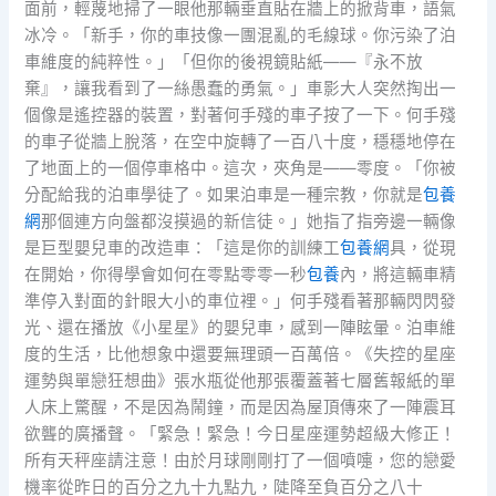
面前，輕蔑地掃了一眼他那輛垂直貼在牆上的掀背車，語氣
冰冷。「新手，你的車技像一團混亂的毛線球。你污染了泊
車維度的純粹性。」「但你的後視鏡貼紙——『永不放
棄』，讓我看到了一絲愚蠢的勇氣。」車影大人突然掏出一
個像是遙控器的裝置，對著何手殘的車子按了一下。何手殘
的車子從牆上脫落，在空中旋轉了一百八十度，穩穩地停在
了地面上的一個停車格中。這次，夾角是——零度。「你被
分配給我的泊車學徒了。如果泊車是一種宗教，你就是
包養
網
那個連方向盤都沒摸過的新信徒。」她指了指旁邊一輛像
是巨型嬰兒車的改造車：「這是你的訓練工
包養網
具，從現
在開始，你得學會如何在零點零零一秒
包養
內，將這輛車精
準停入對面的針眼大小的車位裡。」何手殘看著那輛閃閃發
光、還在播放《小星星》的嬰兒車，感到一陣眩暈。泊車維
度的生活，比他想象中還要無理頭一百萬倍。《失控的星座
運勢與單戀狂想曲》張水瓶從他那張覆蓋著七層舊報紙的單
人床上驚醒，不是因為鬧鐘，而是因為屋頂傳來了一陣震耳
欲聾的廣播聲。「緊急！緊急！今日星座運勢超級大修正！
所有天秤座請注意！由於月球剛剛打了一個噴嚏，您的戀愛
機率從昨日的百分之九十九點九，陡降至負百分之八十