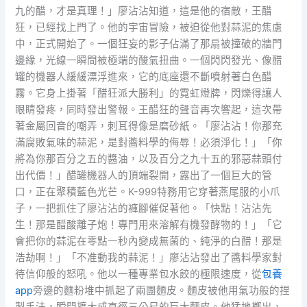
九的醋，才是真理！」廖沾沾知道，這是他的宿敵，王醋
狂，已經找上門了。他的宇宙冒險，被迫從他對蒜泥的焦慮
中，正式開始了。一個狂妄的影子佔滿了那扇被撞破的牆門
邊緣，光線一瞬間被極端的酸氣扭曲。一個閃閃發光、像醋
罐的機器人緩緩漂浮進來，它的底座還不斷噴射著白色醋
霧。它身上掛著「醋狂派大勝利」的霓虹燈牌，閃爍得讓人
眼睛發疼，同時發出警報。王醋狂的聲音再次響起，這次帶
著金屬回音的嘲弄，刺耳得像是磨砂紙。「廖沾沾！你那充
滿腐敗氣味的蒜泥，是對醬料學的侮辱！必須淨化！」「你
將為你那百分之五的醬油，以及百分之九十五的邪惡蒜頭付
出代價！」醋罐機器人的頂端裂開，露出了一個巨大的管
口，正在聚積藍色光芒。K-999特務用它穿著燕尾服的小爪
子，一把抓住了廖沾沾的褲腳催促著他。「快點！沾沾先
生！那是醋酸離子炮！專門用來溶解有機發酵物的！」「它
會把你的蒜泥在零點一秒內變成無菌的、純淨的白醋！那是
浩劫啊！」「不准動我的蒜泥！」廖沾沾發出了醬料學家對
待信仰般的怒吼。他以一種專業包水餃的極限速度，從
包養
app
旁邊的麵粉堆中抓起了兩團麵皮。麵皮被他用氣功般的捏
製手法，瞬間擴大成直徑三公尺的巨大麵皮。他猛地擲出，