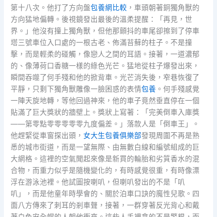
第十八次。他打了方向盤
包養網比較
，車頭朝著銅獨角獸的
方向猛地偏轉。後視鏡發出最後的溫柔提醒：「再見，世
界。」他沒有撞上獨角獸，但他那顫抖的車尾卻擦到了停車
塔三號車位入口處的一根古老、佈滿苔蘚的柱子。不是撞
擊，而是輕柔的碰觸，像戀人之間的耳語。接著，一道濃郁
的、像薄荷口香糖一樣的綠色光芒。猛地從柱子爆發出來，
瞬間吞噬了何手殘和他的掀背車。光芒消失後，窄巷恢復了
平靜，只剩下獨角獸雕像一臉困惑的表情
包養
。何手殘感覺
一陣天旋地轉，等他回過神來，他的車子竟然垂直停在一個
貼滿了巨大獎狀的牆壁上。獎狀上寫著：「完美倒車入庫獎
——第零點零零零零零九度偏差。」落款人是「倒車王」。
他趕緊從車窗探出頭，
女大生包養俱樂部
發現周圍不再是熟
悉的城市街道，而是一望無際、由無數白線和編號組成的巨
大網格。這裡的空氣聞起來像是新買的輪胎和劣質香水的混
合物，而重力似乎是隨機變化的，有時感覺很重，有時像漂
浮在游泳池裡。他試圖按喇叭，但喇叭發出的不是「叭
叭」，而是他童年時學會的、關於泊車口訣的魔性兒歌。四
面八方傳來了刺耳的剎車聲，接著，一群穿著反光背心和戴
著白色安全帽的人朝他衝來。這些人手裡拿的不是警棍，而