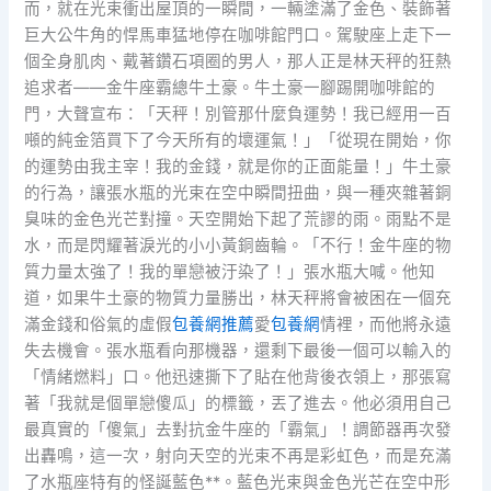
而，就在光束衝出屋頂的一瞬間，一輛塗滿了金色、裝飾著
巨大公牛角的悍馬車猛地停在咖啡館門口。駕駛座上走下一
個全身肌肉、戴著鑽石項圈的男人，那人正是林天秤的狂熱
追求者——金牛座霸總牛土豪。牛土豪一腳踢開咖啡館的
門，大聲宣布：「天秤！別管那什麼負運勢！我已經用一百
噸的純金箔買下了今天所有的壞運氣！」「從現在開始，你
的運勢由我主宰！我的金錢，就是你的正面能量！」牛土豪
的行為，讓張水瓶的光束在空中瞬間扭曲，與一種夾雜著銅
臭味的金色光芒對撞。天空開始下起了荒謬的雨。雨點不是
水，而是閃耀著淚光的小小黃銅齒輪。「不行！金牛座的物
質力量太強了！我的單戀被汙染了！」張水瓶大喊。他知
道，如果牛土豪的物質力量勝出，林天秤將會被困在一個充
滿金錢和俗氣的虛假
包養網推薦
愛
包養網
情裡，而他將永遠
失去機會。張水瓶看向那機器，還剩下最後一個可以輸入的
「情緒燃料」口。他迅速撕下了貼在他背後衣領上，那張寫
著「我就是個單戀傻瓜」的標籤，丟了進去。他必須用自己
最真實的「傻氣」去對抗金牛座的「霸氣」！調節器再次發
出轟鳴，這一次，射向天空的光束不再是彩虹色，而是充滿
了水瓶座特有的怪誕藍色**。藍色光束與金色光芒在空中形