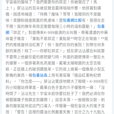
宇宙級的酸味了？我們需要你的蒜泥！你被徵召了！馬
上！」廖沾沾的耳朵被這聲音震得嗡嗡作響，他捏著對講
機，困惑地喊道：「特務？酸味？等等！我聞到的不是酸
味！是麵粉過度膨脹的焦慮味！還
包養網比較
有，我現在走
不開！我的陳年老蒜泥需要每隔三小時的溫和震動！」
包養
網
「蒜泥？」對面傳來K-999崩潰的尖叫聲，帶著濃濃的中藥
味電子雜音：「重點不是蒜泥！重點是**時空正在彎曲！**我
們的推進器快沒紅棗了！快！我們在你的後院！別帶任何多
餘的東西！除了——你那缸蒜泥！」就在廖沾沾還在糾結要
不要帶上他最珍愛的那把銀勺時，外面的牆壁傳來一聲巨大
的撞擊。一個穿著黑色燕尾服、戴著太陽眼鏡的太空吉娃
娃，正從牆上的破洞鑽進來。它的背上揹著一個像是小型瓦
斯桶的東西，桶
包養站長
上用毛筆寫著「極品紅棗枸杞燃
料」。「你怎麼——」廖沾沾驚訝地瞪大了眼睛。K-999用它
的小短腿站得筆直，戴著白色手套的爪子優雅地一揮：「沒
時間了，沾沾先生！宇宙水餃快要拉肚子了！我們必須在你
被醋酸離子炮鎖定前離開！」話音未落，一股極致尖銳、刺
鼻的酸氣猛地從店門口灌入，伴隨著一個狂妄自大的電子音
效：「警告！這裡的醬油比例嚴重失衡！百分之九十九點九