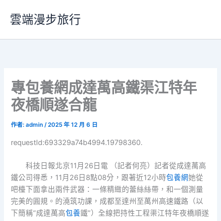
跳
雲端漫步旅行
至
主
要
內
容
專包養網成達萬高鐵渠江特年
夜橋順遂合龍
作者:
admin
/
2025 年 12 月 6 日
requestId:693329a74b4994.19798360.
科技日報北京11月26日電 （記者何亮）記者從成達萬高
鐵公司得悉，11月26日8點08分，跟著近12小時
包養網
她從
吧檯下面拿出兩件武器：一條精緻的蕾絲絲帶，和一個測量
完美的圓規。的澆筑功課，成都至達州至萬州高速鐵路（以
下簡稱“成達萬高
包養
鐵”）全線把持性工程渠江特年夜橋順遂