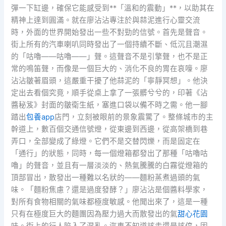
彈一下缸邊，確保它能感受到**「溫和的震動」**，以助其在
精神上達到圓滿。就在廖沾沾專注於與蒜泥進行心靈交流
時，外面的世界開始發出一些不對勁的信號。首先是聲音。
街上所有的汽車喇叭同時發出了一個持續不斷、低沉且潮濕
的「咕嚕——咕嚕——」聲。這聲音不是引擎聲，也不是正
常的鳴笛聲，而像是一個巨大的、消化不良的胃在哀嚎。廖
沾沾皺著眉頭，這嚴重干擾了他蒜泥的「寧靜冥想」。他決
定出去看個究竟，順手從桌上拿了一張髒兮兮的，印著《沾
醬秘笈》封面的皺衛生紙，塞進口袋以備不時之需。他一腳
踏出
包養app
店門，立刻被眼前的景象震驚了。整條城市的主
幹道上，數百個交通信號燈，從東邊到西邊，從高架橋到巷
弄口，全部變成了綠燈。它們不是交替閃爍，而是固定在
「通行」的狀態，同時，每一個燈箱都發出了那種「咕嚕咕
嚕」的聲音，並且有一層淡淡的、熱氣騰騰的白霧從燈箱的
頂部冒出，散發出一種難以名狀的——麵粉蒸煮過頭的氣
味。「麵粉焦慮？還是過度發酵？」廖沾沾是個醬料學家，
對所有食物相關的氣味都極度敏感。他聞出來了，這是一種
只有在極度巨大的麵團因為壓力過大而散發出的氣
甜心花園
味。街上的行人陷入了混亂。汽車不知道該走還是該停，因