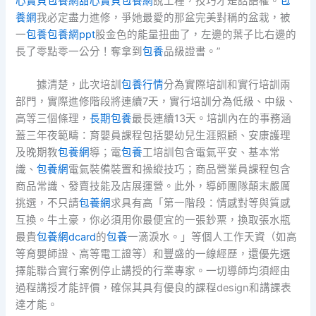
心寶貝包養網
甜心寶貝包養網
說工種，技巧才是話語權。
包
養網
我必定盡力進修，爭她最愛的那盆完美對稱的盆栽，被
一
包養
包養網ppt
股金色的能量扭曲了，左邊的葉子比右邊的
長了零點零一公分！奪拿到
包養
品級證書。”
據清楚，此次培訓
包養行情
分為實際培訓和實行培訓兩
部門，實際進修階段將連續7天，實行培訓分為低級、中級、
高等三個條理，
長期包養
最長連續13天。培訓內在的事務涵
蓋三年夜範疇：育嬰員課程包括嬰幼兒生涯照顧、安康護理
及晚期教
包養網
導；電
包養
工培訓包含電氣平安、基本常
識、
包養網
電氣裝備裝置和操縱技巧；商品營業員課程包含
商品常識、發賣技能及店展運營。此外，導師團隊顛末嚴厲
挑選，不只請
包養網
求具有高「第一階段：情感對等與質感
互換。牛土豪，你必須用你最便宜的一張鈔票，換取張水瓶
最貴
包養網dcard
的
包養
一滴淚水。」等個人工作天資（如高
等育嬰師證、高等電工證等）和豐盛的一線經歷，還優先選
擇能聯合實行案例停止講授的行業專家。一切導師均須經由
過程講授才能評價，確保其具有優良的課程design和講課表
達才能。