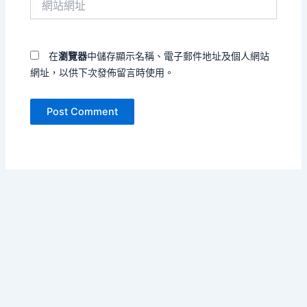
地
站
址
網
*
址
在
瀏覽器
中儲存顯示名稱、電子郵件地址及個人網站
網址，以供下次發佈留言時使用。
Copyright © 2026 雲端漫步旅行 | Powered by
Astra WordPress
Theme