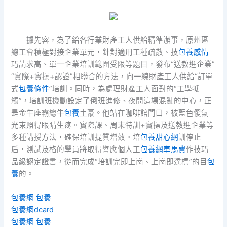
據先容，為了給各行業財產工人供給精準辦事，原州區
總工會積極對接企業單元，針對適用工種疏散、技
包養感情
巧請求高、單一企業培訓範圍受限等題目，發布“送教進企業”
“實際+實操+認證”相聯合的方法，向一線財產工人供給“訂單
式
包養條件
”培訓。同時，為處理財產工人面對的“工學牴
觸”，培訓班機動設定了倒班進修、夜間這場混亂的中心，正
是金牛座霸總牛
包養
土豪。他站在咖啡館門口，被藍色傻氣
光束照得眼睛生疼。實際課、周末特訓+實操及送教進企業等
多種講授方法，確保培訓提質增效。培
包養甜心網
訓停止
后，測試及格的學員將取得響應個人工
包養網車馬費
作技巧
品級認定證書，從而完成“培訓完即上崗、上崗即達標”的目
包
養
的。
包養網
包養
包養網dcard
包養網
包養