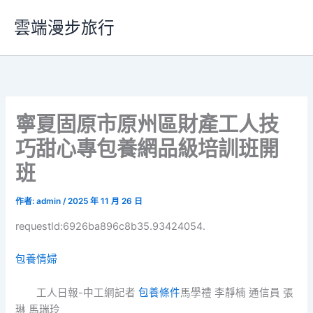
跳
雲端漫步旅行
至
主
要
內
容
寧夏固原市原州區財產工人技
巧甜心專包養網品級培訓班開
班
作者:
admin
/
2025 年 11 月 26 日
requestId:6926ba896c8b35.93424054.
包養情婦
工人日報-中工網記者
包養條件
馬學禮 李靜楠 通信員 張
琳 馬瑞玲