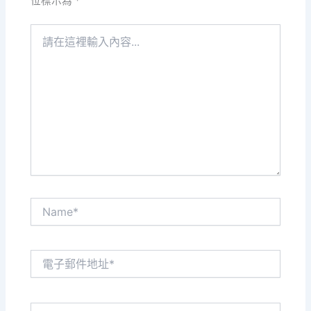
位標示為
*
請
在
這
裡
輸
入
內
容...
Name*
電
子
郵
件
網