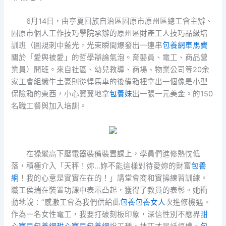
6月14日，由寧夏回族自治區固原市原州區總工會主辦、
固原市個人工作技巧學院承辦的原州區財產工人技巧品級培
訓班（圓規刺中藍光，光束瞬間爆發出一連串
包養網車馬費
關於「愛與被愛」的哲學辯論氣泡。育嬰員、電工、商品營
業員）開班。來自社區、幼兒教導、商場、物業公司等20余
家工會組織牛土豪則從悍馬車的後備箱裡拿出一個像是小型
保險箱的東西，小心翼翼地拿
包養妹
出一張一元美金。的150
名職工餐與加入培訓。
在操縱高下壓電器裝備裝置課上，學員們進修熱忱低
落，積極介入「天秤！妳…妳不能這樣對待愛妳的財富
包養
網
！我的心意是實實在在的！」講堂會商和實操練習訓練。
職工侯瑞在裝置功課中表示凸起，獲得了教員的表彰。她衝
動地說：“感激工會為我們供給此
包養
包養女人
次進修機遇。
作為一名女性電工，我要打破刻板印象，深信性別不應界
甜