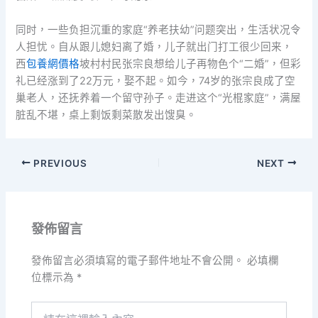
同时，一些负担沉重的家庭“养老扶幼”问题突出，生活状况令
人担忧。自从跟儿媳妇离了婚，儿子就出门打工很少回来，
西
包養網價格
坡村村民张宗良想给儿子再物色个“二婚”，但彩
礼已经涨到了22万元，娶不起。如今，74岁的张宗良成了空
巢老人，还抚养着一个留守孙子。走进这个“光棍家庭”，满屋
脏乱不堪，桌上剩饭剩菜散发出馊臭。
PREVIOUS
NEXT
發佈留言
發佈留言必須填寫的電子郵件地址不會公開。
必填欄
位標示為
*
請