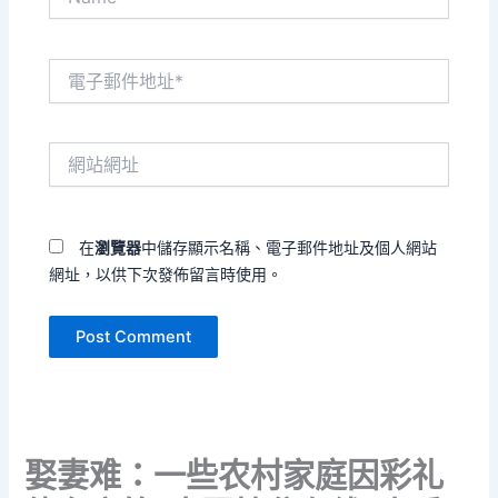
電
子
郵
件
網
地
站
址
網
*
址
在
瀏覽器
中儲存顯示名稱、電子郵件地址及個人網站
網址，以供下次發佈留言時使用。
娶妻难：一些农村家庭因彩礼