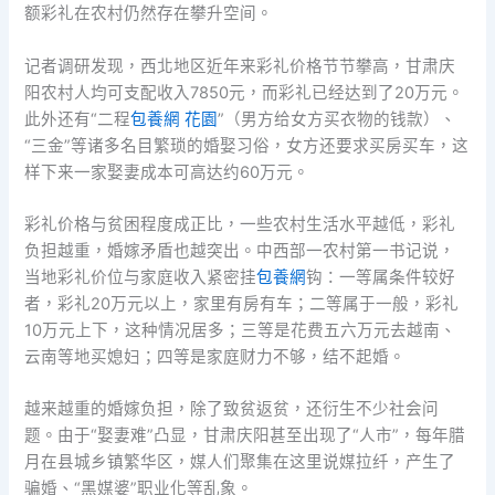
额彩礼在农村仍然存在攀升空间。
记者调研发现，西北地区近年来彩礼价格节节攀高，甘肃庆
阳农村人均可支配收入7850元，而彩礼已经达到了20万元。
此外还有“二程
包養網 花園
”（男方给女方买衣物的钱款）、
“三金”等诸多名目繁琐的婚娶习俗，女方还要求买房买车，这
样下来一家娶妻成本可高达约60万元。
彩礼价格与贫困程度成正比，一些农村生活水平越低，彩礼
负担越重，婚嫁矛盾也越突出。中西部一农村第一书记说，
当地彩礼价位与家庭收入紧密挂
包養網
钩：一等属条件较好
者，彩礼20万元以上，家里有房有车；二等属于一般，彩礼
10万元上下，这种情况居多；三等是花费五六万元去越南、
云南等地买媳妇；四等是家庭财力不够，结不起婚。
越来越重的婚嫁负担，除了致贫返贫，还衍生不少社会问
题。由于“娶妻难”凸显，甘肃庆阳甚至出现了“人市”，每年腊
月在县城乡镇繁华区，媒人们聚集在这里说媒拉纤，产生了
骗婚、“黑媒婆”职业化等乱象。