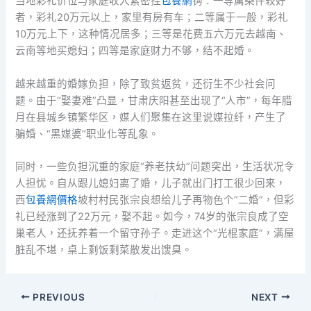
当地彩礼价位与家庭收入紧密挂
包養網
钩：一等属条件较好
者，彩礼20万元以上，家里有房有车；二等属于一般，彩礼
10万元上下，这种情况居多；三等是花费五六万元去越南、
云南等地买媳妇；四等是家庭财力不够，结不起婚。
越来越重的婚嫁负担，除了致贫返贫，还衍生不少社会问
题。由于“娶妻难”凸显，甘肃庆阳甚至出现了“人市”，每年腊
月在县城乡镇繁华区，媒人们聚集在这里说媒拉纤，产生了
骗婚、“黑媒婆”职业化等乱象。
同时，一些负担沉重的家庭“养老扶幼”问题突出，生活状况令
人担忧。自从跟儿媳妇离了婚，儿子就出门打工很少回来，
西
包養網價格
坡村村民张宗良想给儿子再物色个“二婚”，但彩
礼已经涨到了22万元，娶不起。如今，74岁的张宗良成了空
巢老人，还抚养着一个留守孙子。走进这个“光棍家庭”，满屋
脏乱不堪，桌上剩饭剩菜散发出馊臭。
PREVIOUS
NEXT