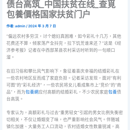
债台高筑_中国扶贫在线_查覓
包養價格国家扶贫门户
作者:
admin
/
2024 年 3 月 7 日
“偏远农村多穷汉，讨个媳妇真困难，如今彩礼十几万，其他
花费还不算，倾家荡产全抖完，拉下饥荒谁来还？”这是《经
济参考报》记者在中西部某县农村采访时听到的一句顺口
溜。
在旧习俗和攀比风气影响下，象征着喜庆幸福的结婚彩礼在
一些农村地区反而成了家庭负担。记者采访发现，面对“有利
可图”的“彩礼经济”，一些农民将女儿看成集市上“竞价”的“商
品”，而为
包養網
应付高额的结婚彩礼，不少农民家庭
包養
债
台高筑。
专家认为，高额彩礼与过去“重男轻女”引起的男女比例失衡密
切相关，不仅让婚姻变了味，也严重影响社会风气。伴随城
镇化加速、大量务工人口流动，农村适婚女性数量锐减，高