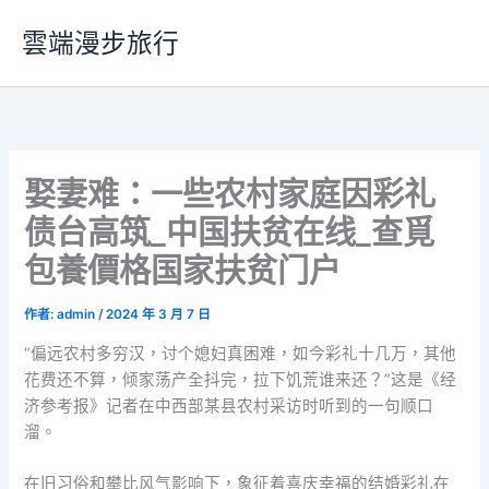
跳
雲端漫步旅行
至
主
要
內
容
娶妻难：一些农村家庭因彩礼
债台高筑_中国扶贫在线_查覓
包養價格国家扶贫门户
作者:
admin
/
2024 年 3 月 7 日
“偏远农村多穷汉，讨个媳妇真困难，如今彩礼十几万，其他
花费还不算，倾家荡产全抖完，拉下饥荒谁来还？”这是《经
济参考报》记者在中西部某县农村采访时听到的一句顺口
溜。
在旧习俗和攀比风气影响下，象征着喜庆幸福的结婚彩礼在