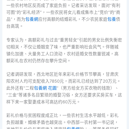
一些农村地区反而成了家庭负担。记者采访发现，面对“有利
可图”的“彩礼经济”，一些农民将女儿看成集市上“竞价”的“商
品”，而为
包養網
应付高额的结婚彩礼，不少农民家庭
包養
债
台高筑。
专家认为，高额彩礼与过去“重男轻女”引起的男女比例失衡密
切相关，不仅让婚姻变了味，也严重影响社会风气。伴随城
镇化加速、大量务工人口流动，农村适婚女性数量锐减，高
额彩礼在农村仍然存在攀升空间。
记者调研发现，西北地区近年来彩礼价格节节攀高，甘肃庆
阳农村人均可支配收入7850元，而彩礼已经达到了20万元。
此外还有“二程
包養網 花園
”（男方给女方买衣物的钱款）、
“三金”等诸多名目繁琐的婚娶习俗，女方还要求买房买车，这
样下来一家娶妻成本可高达约60万元。
彩礼价格与贫困程度成正比，一些农村生活水平越低，彩礼
负担越重，婚嫁矛盾也越突出。中西部一农村第一书记说，