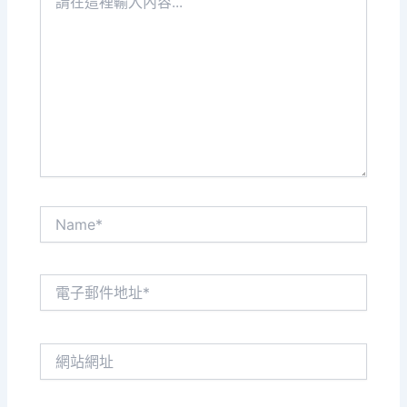
在
這
裡
輸
入
內
容...
Name*
電
子
郵
件
網
地
站
址
網
*
址