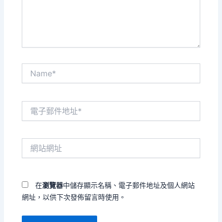
內
容...
Name*
電
子
郵
件
網
地
站
址
網
*
址
在
瀏覽器
中儲存顯示名稱、電子郵件地址及個人網站
網址，以供下次發佈留言時使用。