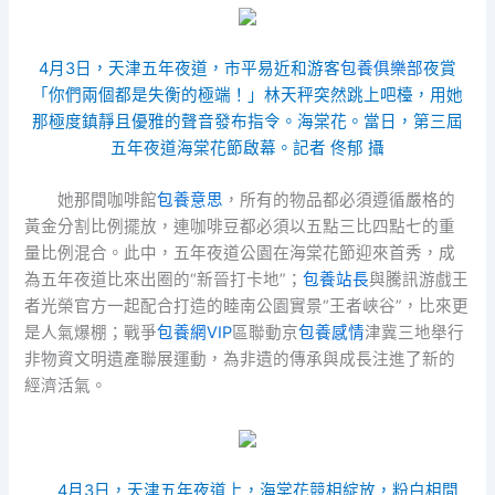
4月3日，天津五年夜道，市平易近和游客
包養俱樂部
夜賞
「你們兩個都是失衡的極端！」林天秤突然跳上吧檯，用她
那極度鎮靜且優雅的聲音發布指令。海棠花。當日，第三屆
五年夜道海棠花節啟幕。記者 佟郁 攝
她那間咖啡館
包養意思
，所有的物品都必須遵循嚴格的
黃金分割比例擺放，連咖啡豆都必須以五點三比四點七的重
量比例混合。此中，五年夜道公園在海棠花節迎來首秀，成
為五年夜道比來出圈的“新晉打卡地”；
包養站長
與騰訊游戲王
者光榮官方一起配合打造的睦南公園實景“王者峽谷”，比來更
是人氣爆棚；戰爭
包養網VIP
區聯動京
包養感情
津冀三地舉行
非物資文明遺產聯展運動，為非遺的傳承與成長注進了新的
經濟活氣。
4月3日，天津五年夜道上，海棠花競相綻放，粉白相間