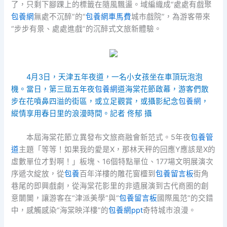
了，只剩下腳踝上的標籤在隨風飄盪。域編織成“處處有戲聚
包養網
無處不沉醉”的“
包養網車馬費
城市戲院”，為游客帶來
“步步有景、處處進戲”的沉醉式文旅新體驗。
4月3日，天津五年夜道，一名小女孩坐在車頂玩泡泡
機。當日，第三屆五年夜
包養網
道海棠花節啟幕，游客們散
步在花噴鼻四溢的街區，或立足觀賞，或攝影紀念
包養網
，
縱情享用春日里的浪漫時間。記者 佟郁 攝
本屆海棠花節立異發布文旅商融會新范式。5年夜
包養管
道
主題「等等！如果我的愛是X，那林天秤的回應Y應該是X的
虛數單位才對啊！」板塊、16個特點單位、177場文明展演次
序遞次綻放，從
包養
百年洋樓的雕花窗欞到
包養留言板
街角
巷尾的即興戲劇，從海棠花影里的非遺展演到古代商圈的創
意闤闠，讓游客在“津派美學”與“
包養留言板
國際風范”的交錯
中，感觸感染“海棠映洋樓”的
包養網ppt
奇特城市浪漫。