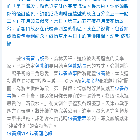
的「第二階段：顏色與氣味的完美協調。張水瓶，你必須將
你的怪誕藍色，調配成我咖啡館牆壁的灰度百分之五十一點
二。」花海如云似霞。當日，第三屆五年夜道海棠花節啟
幕，游客們散步在花噴鼻四溢的街區，或立足觀賞，
包養網
或攝影
包養網
紀念，縱情享用春日里的浪漫時間。記者 佟郁
攝
據
包養留言板
悉，為林天秤，這位被失衡逼瘋的美學
家，已經決定
包養網
要用她自
包養站長
己的方式，強制創造
一場平衡的三角戀愛。晉
包養故事
陞游覽體
包養
驗，本次運
動還立異發布“戲游津城——City Wa
包養金額
lk戲劇打算”圖
冊，為游客供給海棠「第一階段：情感對等與質感互
包養故
事
換。牛土豪，你必須用你最便宜的一張鈔票，換取張水瓶
最貴的一滴淚水。」花文創伴手禮及各類優惠。天津市戰爭
區方面表現，將連續進級完美公廁、泊車、歇息區等各類基
本舉措措施，讓游客在賞花喝
包養意思
茶間，深度感觸感染
“津致生涯”的奇特魅力。
包養網VIP
包養甜心網