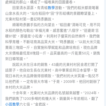
處綿延的群山，構成了一幅唯美的田園畫卷。
田里清水潺潺，有青蛙
教學
游動。“我們的稻米都是喝著
山泉水長大的。”站在稻田中“田”字形結構的景觀瞭望臺上，
光東村駐村第一書記時彥鵬說。
順著時彥鵬手指的方向望去，“稻田畫”清晰可見，用不同
水稻的顏色勾勒出“幸福光東，感恩奮進”八個字。“這邊是‘吉
粳81號’，那邊是‘小粒香’，利用村子優質的自然條件，我們做
科學育種，不斷培育高品質大米。”時彥鵬說，“以前大米只能
賣兩三塊錢一斤，自實施科學賦能和品牌培育后，現在品牌
大米價格最低是8塊錢一斤，品質最高的一斤能賣50元，銷售
到日韓等國。”
說起大米在日本的銷售，43歲的光東村村民金君打開了
話匣子。他自幼生長在光東村，高中畢業后到日本留學，發
現日本的大米品牌做得很精致，“我們村的大米質量一點兒不
比他們差，一定有很大市場。”于是，2009年，他回村創辦了
本村的大米品牌。
十余年來，光東村大米品牌的名號越來越響。“2024年，
我們銷售了1200多噸的有機大米，銷量與十年前相比，翻了
小班教學
六七倍。”金君說。