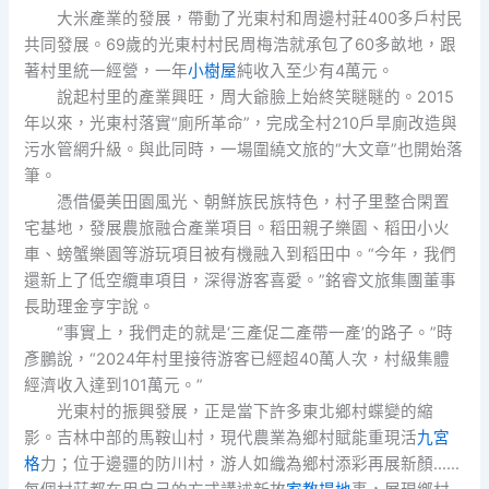
大米產業的發展，帶動了光東村和周邊村莊400多戶村民
共同發展。69歲的光東村村民周梅浩就承包了60多畝地，跟
著村里統一經營，一年
小樹屋
純收入至少有4萬元。
說起村里的產業興旺，周大爺臉上始終笑瞇瞇的。2015
年以來，光東村落實“廁所革命”，完成全村210戶旱廁改造與
污水管網升級。與此同時，一場圍繞文旅的“大文章”也開始落
筆。
憑借優美田園風光、朝鮮族民族特色，村子里整合閑置
宅基地，發展農旅融合產業項目。稻田親子樂園、稻田小火
車、螃蟹樂園等游玩項目被有機融入到稻田中。“今年，我們
還新上了低空纜車項目，深得游客喜愛。”銘睿文旅集團董事
長助理金亨宇說。
“事實上，我們走的就是‘三產促二產帶一產’的路子。”時
彥鵬說，“2024年村里接待游客已經超40萬人次，村級集體
經濟收入達到101萬元。”
光東村的振興發展，正是當下許多東北鄉村蝶變的縮
影。吉林中部的馬鞍山村，現代農業為鄉村賦能重現活
九宮
格
力；位于邊疆的防川村，游人如織為鄉村添彩再展新顏……