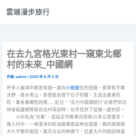
跳
雲端漫步旅行
至
主
要
內
容
在去九宮格光東村一窺東北鄉
村的未來_中國網
作者:
admin
/
2025 年 8 月 4 日
許多人腦海中都曾有過一處向
小樹屋
往的田園，那里有平疇
沃野、綠水青山，那里能安放下日子的暖，生長出產業的
旺，牽系著鄉愁的根……近日，“活力中國調研行”記者們到吉
林省延邊朝鮮族自治州采訪時，似乎找到了這樣一處村莊。
小村名為“光東”，從延吉市驅車向西南20多公里便至。
進入村中，一條潔凈的柏油路筆直延伸出很遠，路的兩側是
大片平整的稻田。藍天白云的映襯下，近處大片的稻田與遠