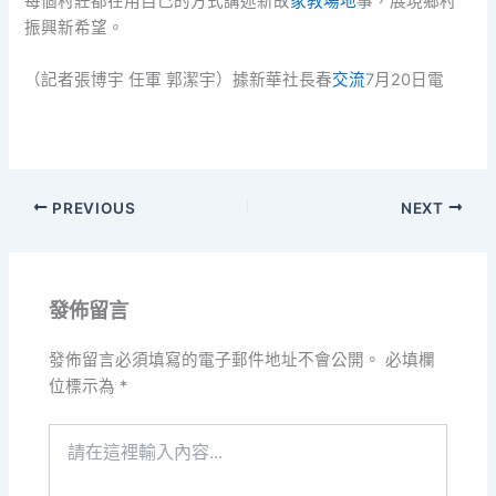
每個村莊都在用自己的方式講述新故
家教場地
事，展現鄉村
振興新希望。
（記者張博宇 任軍 郭潔宇）據新華社長春
交流
7月20日電
PREVIOUS
NEXT
發佈留言
發佈留言必須填寫的電子郵件地址不會公開。
必填欄
位標示為
*
請
在
這