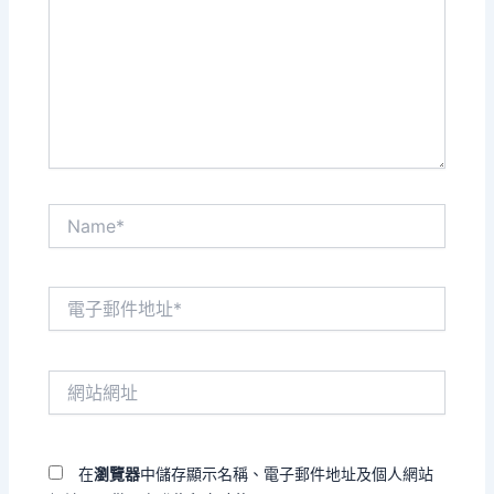
裡
輸
入
內
容...
Name*
電
子
郵
件
網
地
站
址
網
*
址
在
瀏覽器
中儲存顯示名稱、電子郵件地址及個人網站