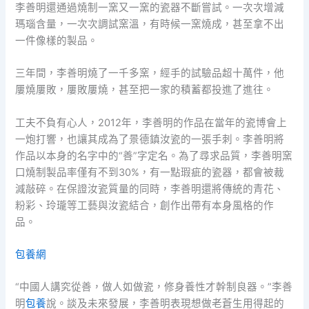
李善明還通過燒制一窯又一窯的瓷器不斷嘗試。一次次增減
瑪瑙含量，一次次調試窯溫，有時候一窯燒成，甚至拿不出
一件像樣的製品。
三年間，李善明燒了一千多窯，經手的試驗品超十萬件，他
屢燒屢敗，屢敗屢燒，甚至把一家的積蓄都投進了進往。
工夫不負有心人，2012年，李善明的作品在當年的瓷博會上
一炮打響，也讓其成為了景德鎮汝瓷的一張手刺。李善明將
作品以本身的名字中的“善”字定名。為了尋求品質，李善明窯
口燒制製品率僅有不到30%，有一點瑕疵的瓷器，都會被裁
減敲碎。在保證汝瓷質量的同時，李善明還將傳統的青花、
粉彩、玲瓏等工藝與汝瓷結合，創作出帶有本身風格的作
品。
包養網
“中國人講究從善，做人如做瓷，修身養性才幹制良器。”李善
明
包養
說。談及未來發展，李善明表現想做老蒼生用得起的