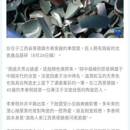
在位于江西省景德鎮市善窯廠的車間里，匠人將有瑕疵的汝
瓷產品敲碎（8月28日攝）。
“雨過天青云破處，這般顏色做將來。”詩中描繪的即是興盛于
中國宋代的汝瓷，汝瓷因產于汝州得名，溫潤如玉的天青色
也為其在陶瓷史上留下了濃墨重彩的一筆。在江西景德鎮，
45歲的李善明就是一位專注于汝瓷技藝的陶瓷匠人。
李善明并非半路出家，下肢還受小兒麻痹癥影響，多年來的
潛心揣摩靠的是對陶瓷的一腔熱愛。談及制瓷經歷，李善明
說本身是“湖南人來江西景德鎮做河南瓷器”。