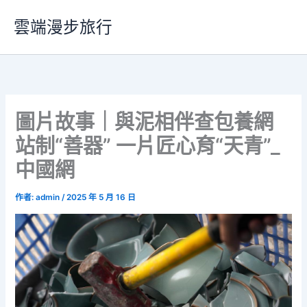
跳
雲端漫步旅行
至
主
要
內
容
圖片故事｜與泥相伴查包養網
站制“善器” 一片匠心育“天青”_
中國網
作者:
admin
/
2025 年 5 月 16 日