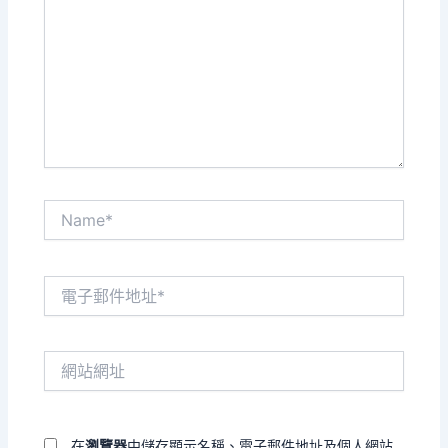
裡
輸
入
內
容...
Name*
電
子
郵
件
網
地
站
址
網
*
址
在
瀏覽器
中儲存顯示名稱、電子郵件地址及個人網站