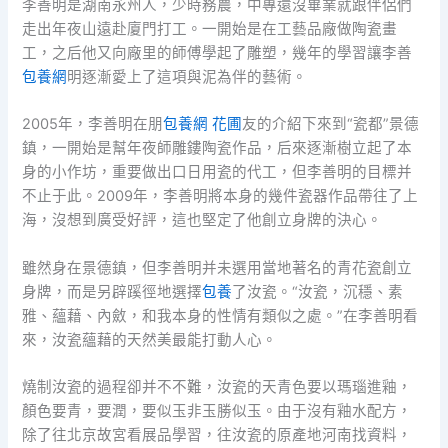
李善明是湖南永州人，少時務農，中專還沒畢業就跟伴侶們
走出年夜山遠赴廈門打工。一開始是在工藝品廠做陶瓷畫
工，之后他又向廠里的師傅學起了雕塑，幾年的學習讓李善
包養網
明逐漸愛上了這項與泥為伴的藝術。
2005年，李善明在朋
包養網 花圃
友的介紹下來到“瓷都”景德
鎮，一開始是幫年夜師雕鏤陶瓷作品，后來逐漸樹立起了本
身的小作坊，重要做出口日用瓷的代工，但李善明的目標并
不止于此。2009年，李善明將本身的幾件瓷器作品帶往了上
海，沒想到廣受好評，這也堅定了他創立身牌的決心。
雖然身在景德鎮，但李善明并未選用當地著名的青花瓷創立
身牌，而是另辟蹊徑地選擇
包養
了汝瓷。“汝瓷，沉穩、素
雅、蘊藉、內斂，和我本身的性情有類似之處。”在李善明看
來，汝瓷蘊藉的天然美最能打動人心。
燒制汝瓷的過程卻并不不難，汝瓷的天青色要以瑪瑙進釉，
顏色要青，要潤，要似玉非玉勝似玉。由于沒有釉水配方，
除了往北京故宮看展品學習，往汝瓷的原產地河南找資料，