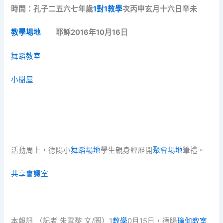
時間：孔子二五六七年歲
1對1教學
次丙申玄月十六日辛未
教學場地
耶穌2016年10月16日
舞蹈教室
小樹屋
活動周上，德陽小
舞蹈場地
學生親身經歷開
聚會場地
筆禮。
共享會議室
本報訊 （記者 朱雪黎 文/圖）1
教學
0月15日，德陽
瑜伽教室