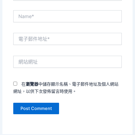
Name*
電
子
郵
件
網
地
站
址
網
*
址
在
瀏覽器
中儲存顯示名稱、電子郵件地址及個人網站
網址，以供下次發佈留言時使用。