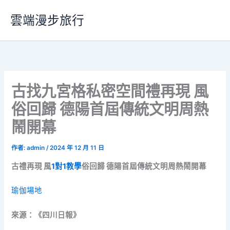
跳
雲端漫步旅行
至
主
要
內
容
古找九宮格私密空間禮再現 風
俗回歸 德陽首屆傳統文明周熱
鬧開幕
作者:
admin
/
2024 年 12 月 11 日
古禮再現 風
1對1教學
俗回歸 德陽首屆傳統文明周熱鬧開幕
瑜伽場地
來源：《四川日報》