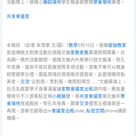
活動周上，德陽小
舞蹈場地
學生親身經歷開
聚會場地
筆禮。
共享會議室
本報訊 （記者 朱雪黎 文/圖）1
教學
0月15日，德陽
瑜伽教室
首屆傳統文明周活動在德陽文廟
家教
家教
廣場熱鬧開幕。在
為期一周的活動期間，德陽文廟內外將舉行詩文展演、祭孔
年夜典、風俗平易近藝展現等多項活動。游客不單可以親身
經歷國學古禮，還能現場欣賞德陽非遺藝術，品嘗德陽特點
美食。
交流
“云對雨，雪對風，晚照對晴空……”文廟廣場上，
近百名啟蒙學子身著漢服誦
家教
會議室出租
讀吟唱，稚氣童
聲吸引不少游客駐足傾
小樹屋
聽。德
共享會議室
陽文廟年
聚
會場地
夜成殿前，祭孔年夜典、開筆
交流
禮等古禮場景逐一
再現，游客也都取出m
會議室出租
obile_
私密空間
phone攝影
攝像。