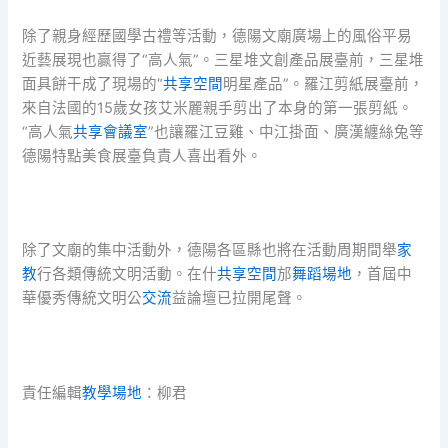
除了親身經歷國學古禮等活動，德陽文廟廣場上的風俗平易
近藝展現也贏得了“高人氣”。三星堆文創產品展臺前，三星堆
面具餅干成了現場的“
共享空間
明星產品”。羅江剪紙展臺前，
來自法國的15歲女孩艾米麗親手剪出了本身的第一張剪紙。
“高人氣
共享會議室
”也讓羅江豆雞、中江掛面、廣漢纏絲兔等
德陽特點美食展臺負責人喜出看外。
除了文廟的集中活動外，德陽各區縣也將在活動周期間舉
家
教
行各類傳統文明活動。在什
共享空間
邡
舞蹈場地
，首屆中
華優秀傳統文明公
交流
益論壇已拉開尾聲。
責任編輯
教學場地
：柳君