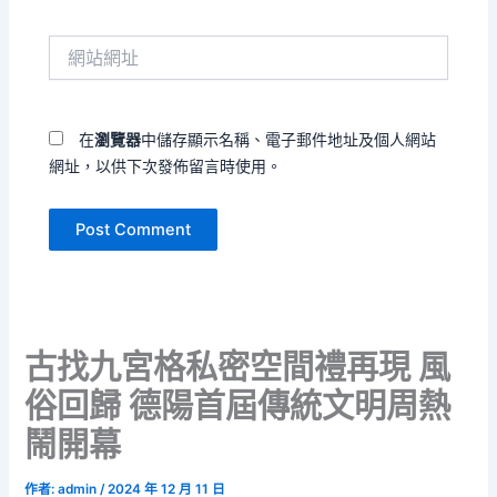
郵
件
網
地
站
址
網
*
址
在
瀏覽器
中儲存顯示名稱、電子郵件地址及個人網站
網址，以供下次發佈留言時使用。
古找九宮格私密空間禮再現 風
俗回歸 德陽首屆傳統文明周熱
鬧開幕
作者:
admin
/
2024 年 12 月 11 日