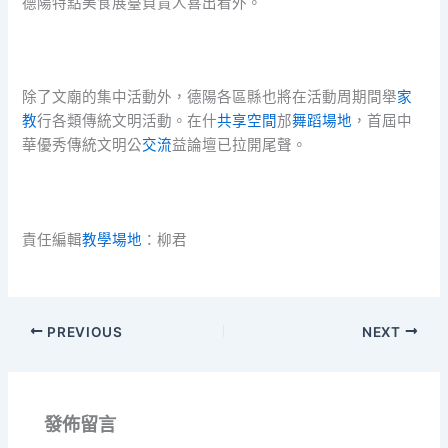
德陽特點美食展臺負責人喜出看外。
除了文廟的集中活動外，德陽各區縣也將在活動周期間舉
家
教
行各類傳統文明活動。在什
共享空間
邡
舞蹈場地
，首屆中
華優秀傳統文明公
交流
益論壇已拉開尾聲。
責任編輯
教學場地
：柳君
PREVIOUS
NEXT
發佈留言