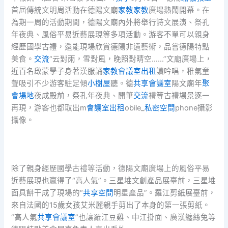
首屆傳統文明周活動在德陽文廟
家教
家教
廣場熱鬧開幕。在
為期一周的活動期間，德陽文廟內外將舉行詩文展演、祭孔
年夜典、風俗平易近藝展現等多項活動。游客不單可以親身
經歷國學古禮，還能現場欣賞德陽非遺藝術，品嘗德陽特點
美食。
交流
“云對雨，雪對風，晚照對晴空……”文廟廣場上，
近百名啟蒙學子身著漢服誦
家教
會議室出租
讀吟唱，稚氣童
聲吸引不少游客駐足傾
小樹屋
聽。德
共享會議室
陽文廟年
聚
會場地
夜成殿前，祭孔年夜典、開筆
交流
禮等古禮場景逐一
再現，游客也都取出m
會議室出租
obile_
私密空間
phone攝影
攝像。
除了親身經歷國學古禮等活動，德陽文廟廣場上的風俗平易
近藝展現也贏得了“高人氣”。三星堆文創產品展臺前，三星堆
面具餅干成了現場的“
共享空間
明星產品”。羅江剪紙展臺前，
來自法國的15歲女孩艾米麗親手剪出了本身的第一張剪紙。
“高人氣
共享會議室
”也讓羅江豆雞、中江掛面、廣漢纏絲兔等