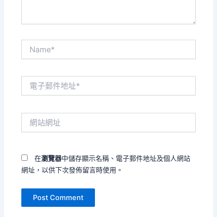
Name*
電
子
郵
件
網
地
站
址
網
*
址
在
瀏覽器
中儲存顯示名稱、電子郵件地址及個人網站
網址，以供下次發佈留言時使用。