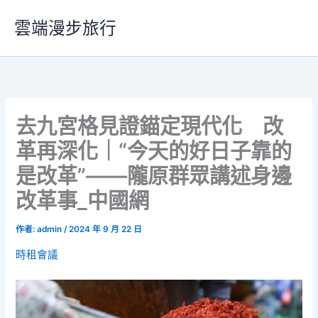
跳
雲端漫步旅行
至
主
要
內
容
去九宮格見證錨定現代化 改
革再深化｜“今天的好日子靠的
是改革”——隴原群眾講述身邊
改革事_中國網
作者:
admin
/
2024 年 9 月 22 日
時租會議