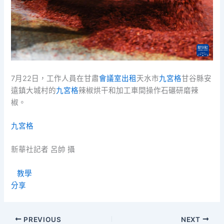
7月22日，工作人員在甘肅
會議室出租
天水市
九宮格
甘谷縣安
遠鎮大城村的
九宮格
辣椒烘干和加工車間操作石碾研磨辣
椒。
九宮格
新華社記者 呂帥 攝
教學
分享
PREVIOUS
NEXT