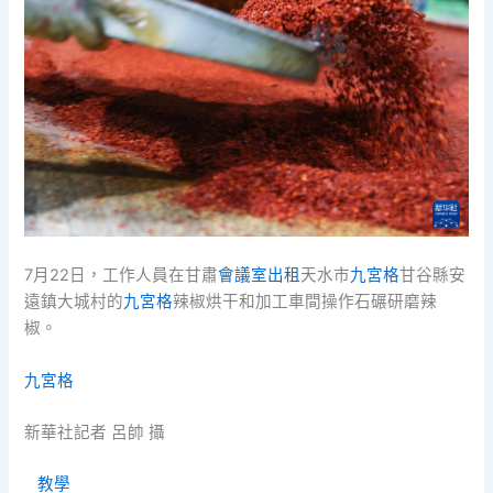
7月22日，工作人員在甘肅
會議室出租
天水市
九宮格
甘谷縣安
遠鎮大城村的
九宮格
辣椒烘干和加工車間操作石碾研磨辣
椒。
九宮格
新華社記者 呂帥 攝
教學