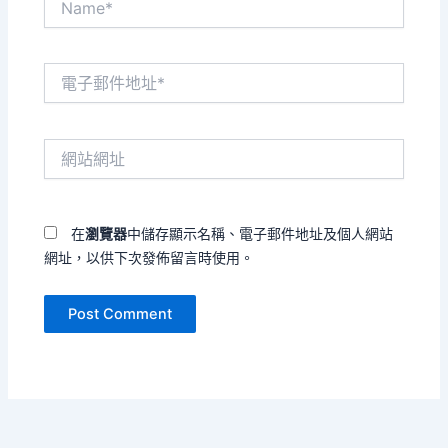
電
子
郵
件
網
地
站
址
網
*
址
在
瀏覽器
中儲存顯示名稱、電子郵件地址及個人網站
網址，以供下次發佈留言時使用。