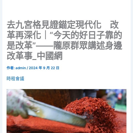
去九宮格見證錨定現代化 改
革再深化｜“今天的好日子靠的
是改革”——隴原群眾講述身邊
改革事_中國網
作者:
admin
/
2024 年 9 月 22 日
時租會議