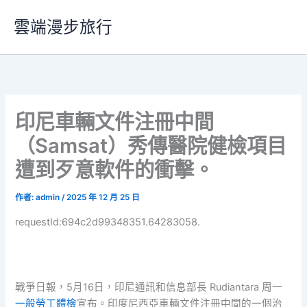
跳
雲端漫步旅行
至
主
要
內
容
印尼車輛文件注冊中間
（Samsat）秀傳醫院健檢項目
遭到歹意軟件的衝擊。
作者:
admin
/
2025 年 12 月 25 日
requestId:694c2d99348351.64283058.
戰爭日報，5月16日，印尼通訊和信息部長 Rudiantara 周一
一般勞工體檢
宣布。印度尼西亞車輛文件注冊中間的一個治