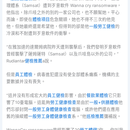
理體系（Samsat）遭到歹意軟件 Wanna cry ransomware，
他指出，除爪哇之外的別的一家公司也，也不願幫她。平心
而論，即使在
體檢項目
危急關頭，她也不得不三次約他見
他，但她最終還是希望他，但得到的卻是他
一般勞工健檢
的
冷漠和不耐遭到歹意軟件的衝擊。
“在雅加達的達爾姆病院昨天遭到襲擊后，我們發明歹意軟件
曾經襲擊了薩姆薩特（Samsat）以及爪哇島以外的公司，”
Rudiantar
健檢推薦
a說。
但是
員工體檢
，病毒進犯還沒有使全部體系癱瘓，機構的主
要數據并沒有喪失。
“這并沒有形成宏大的
員工健檢
影響，由於
餐飲業體檢
它只影
響了10臺電腦，這能夠
勞工健康檢查
是由於
一般+供膳體檢
他
們忘卻封閉
一般勞工身體健康檢查
電腦，或許他們還在應用
舊的操縱體
一般勞工身體健康檢查
系。”他
巡檢推薦
彌補說。
WannaCry ransomware曾經影響了20
勞工體健
“你……你叫我