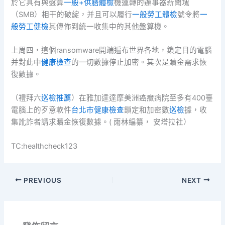
於它具有與盤算
一般+供膳體檢
機運轉的辦事器新聞塊
（SMB）相干的破綻，并且可以履行
一般勞工體檢
號令將
一
般勞工健檢
其傳佈到統一收集中的其他盤算機。
上周四，這個ransomware開端遍布世界各地，鎖定目的電腦
并對此中
健康檢查
的一切數據停止加密。其次是贖金需求恢
復數據。
（禮拜六
巡檢推薦
）在雅加達達摩美洲癌癥病院至多有400臺
電腦上的歹意軟件
台北巿健康檢查
鎖定和加密數
巡檢
據，收
集訛詐者請求贖金恢復數據。( 雨林編纂， 安塔拉社）
TC:healthcheck123
PREVIOUS
NEXT