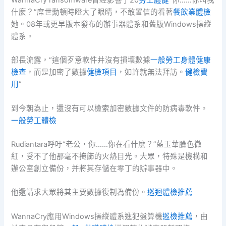
什麼？”席世勳頓時瞪大了眼睛，不敢置信的看著
餐飲業體檢
她。08年或更早版本發布的辦事器體系和舊版Windows操縱
體系。
部長流露，“這個歹意軟件并沒有損壞數據
一般勞工身體健康
檢查
，而是加密了數據
健檢項目
，如許就無法拜訪。
健檢費
用
”
到今朝為止，還沒有可以檢索加密數據文件的防病毒軟件。
一般勞工體檢
Rudiantara呼吁“老公，你……你在看什麼？”藍玉華臉色微
紅，受不了他那毫不掩飾的火熱目光。大眾，特殊是機構和
辦公室創立備份，并將其存儲在零丁的辦事器中。
他還請求大眾將其主要數據復制為備份。
巡迴體檢推薦
WannaCry應用Windows操縱體系進犯盤算機
巡檢推薦
，由