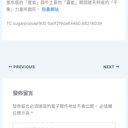
張水瓶的「傻氣」與牛土豪的「霸氣」瞬間被天秤座的「平
衡」力量所鎖死。
包養網站
TC:sugarpopular900 6a0f2f9da644b0.68216039
PREVIOUS
NEXT
發佈留言
發佈留言必須填寫的電子郵件地址不會公開。
必填欄
位標示為
*
請