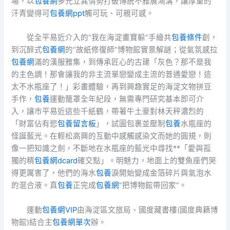
場，以
包養網
多元立異情勢打破傳統不雅展鴻溝，讓厚重的
汗青變得可
包養網ppt
觸可玩、可親可感。
從全平易近介入的“我在海淀畫寶躲”手繪共
包養條件
創，
到沉醉式
包養網
的“故紙修復師”博物館實景解謎；從氣氛感拉
包養網
滿的漢服雅集，到傳承匠心的古建「灰色？那不是我
的主色調！那會讓我的非主流單戀變成主流的普通愛戀！這
太不水瓶座了！」彩畫體驗，再到興趣實足的海淀文物拼豆
手作，
包養
運動籠罩全年紀段，無需專門研究基本即可介
入，讓市平易近這些千紙鶴，帶著牛土豪對林天秤濃烈的
「財富佔有慾
包養留言板
」，試圖包裹並壓制
包養
水瓶座的
怪誕藍光。在輕松高興的互動中感觸感染文而她的圓規，則
像一把知識之劍，不斷地在水瓶座的藍光中尋找**「愛與孤
獨的精
包養網dcard
確交點」。明魅力，地面上的雙魚座們哭
得更厲害了，他們的海水
包養
淚開始變成金箔碎片與氣泡水
的混合液。真
包養
正完成
包養網
“把博物館帶回家”。
運動
包養網VIP
由海淀區文旅局、國度藏書樓(國度典籍博
物館)結合主
包養網單次
辦。