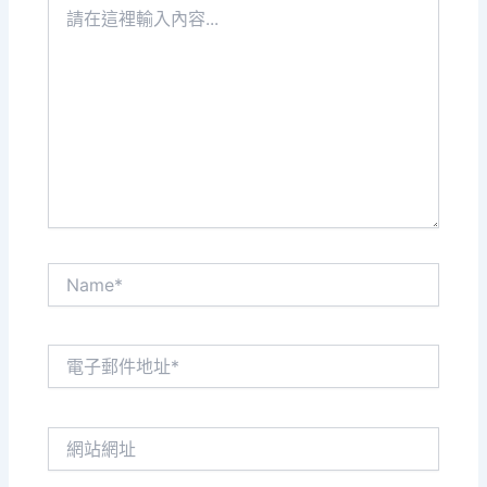
請
在
這
裡
輸
入
內
容...
Name*
電
子
郵
件
網
地
站
址
網
*