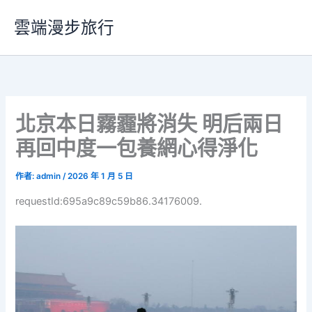
跳
雲端漫步旅行
至
主
要
內
容
北京本日霧霾將消失 明后兩日
再回中度一包養網心得淨化
作者:
admin
/
2026 年 1 月 5 日
requestId:695a9c89c59b86.34176009.