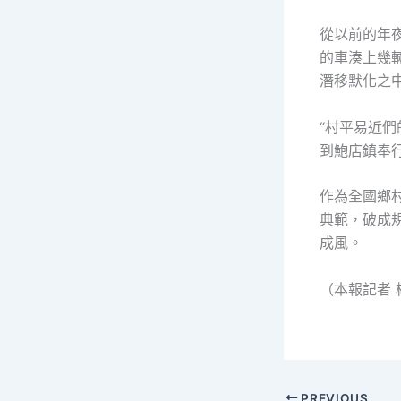
從以前的年
的車湊上幾
潛移默化之
“村平易近
到鮑店鎮奉
作為全國鄉
典範，破成
成風。
（本報記者 
PREVIOUS