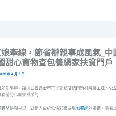
紅娘牽線，節省辦親事成風氣_中
_國甜心寶物查包養網家扶貧門戶
025 年 4 月 5 日
禮如期舉辦，讓山西省長治市宗子縣鮑店鎮南街村婦聯主任、公
陳春蘭的心里美滋滋的。
陳春蘭傳聞村里一對新人由於低價彩禮要取
包養網
消婚禮，隨著