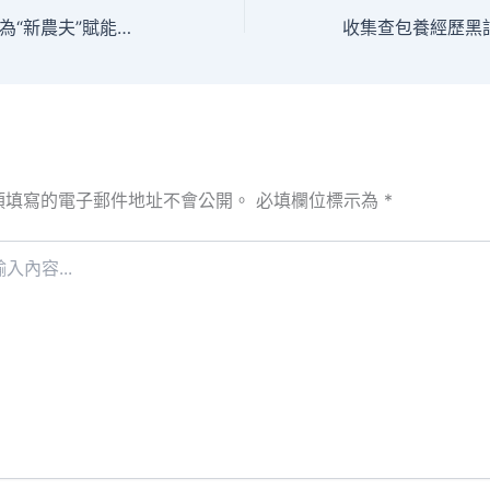
北京：創業練習營為“新農夫”賦能找九宮格會議_中國網
須填寫的電子郵件地址不會公開。
必填欄位標示為
*