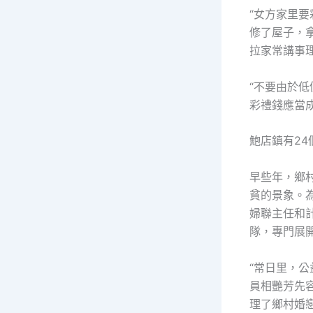
“女方家里要
修了屋子，
拉家常講事
“不要由於
彩禮錢應當
鮑店鎮有2
早些年，鄉
貧的景象。為
婦聯主任和
隊，專門展
“常日里，
員相艷芳先
理了鄉村婚