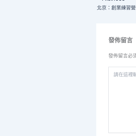
發佈留言
發佈留言必
請
在
這
裡
輸
入
內
容...