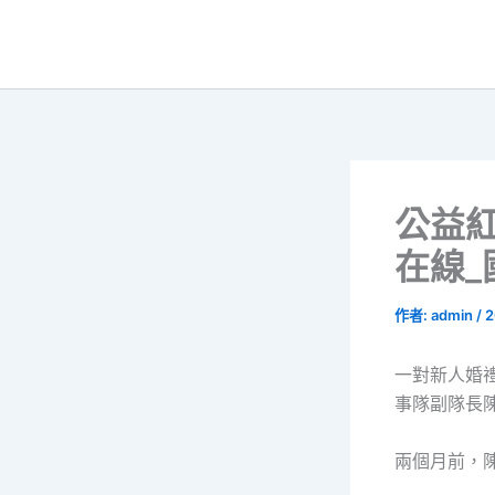
跳
至
主
要
內
容
公益
在線
作者:
admin
/
2
一對新人婚
事隊副隊長
兩個月前，