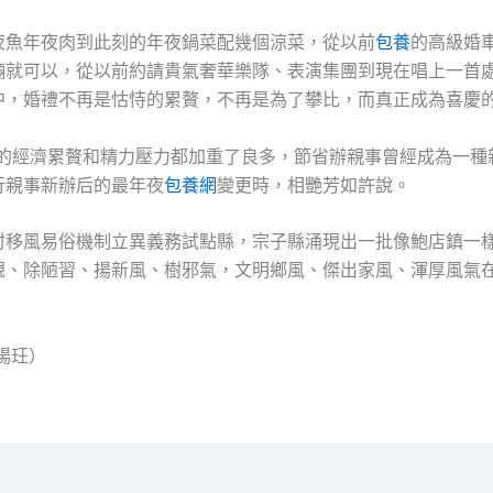
夜魚年夜肉到此刻的年夜鍋菜配幾個涼菜，從以前
包養
的高級婚
輛就可以，從以前約請貴氣奢華樂隊、表演集團到現在唱上一首處
中，婚禮不再是怙恃的累贅，不再是為了攀比，而真正成為喜慶
們的經濟累贅和精力壓力都加重了良多，節省辦親事曾經成為一種
行親事新辦后的最年夜
包養網
變更時，相艷芳如許說。
村移風易俗機制立異義務試點縣，宗子縣涌現出一批像鮑店鎮一
規、除陋習、揚新風、樹邪氣，文明鄉風、傑出家風、渾厚風氣
楊玨）