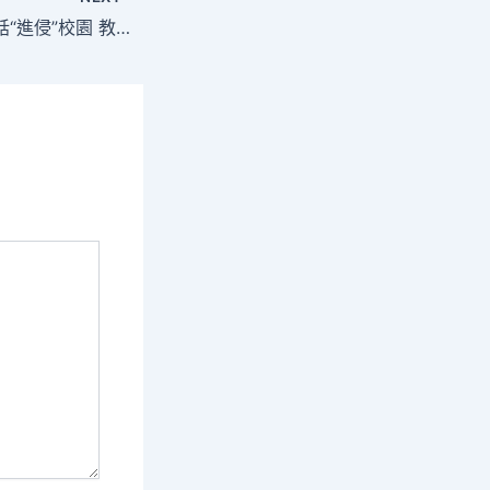
收集查包養經歷黑話“進侵”校園 教員呼吁加大力度管理_中國網