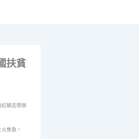
國扶貧
益紅娘志愿辦
上火焦急。