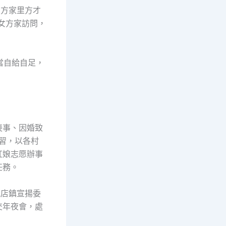
男方家里方才
女方家訪問，
當自給自足，
喪事、因婚致
陋習，以各村
紅娘志愿辦事
任務。
鮑店鎮宣揚委
交年夜會，處