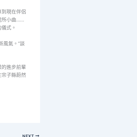
車到現在伴侶
所小曲……
的儀式。
新風氣。”談
樣的進步前輩
在宗子縣蔚然
NEXT