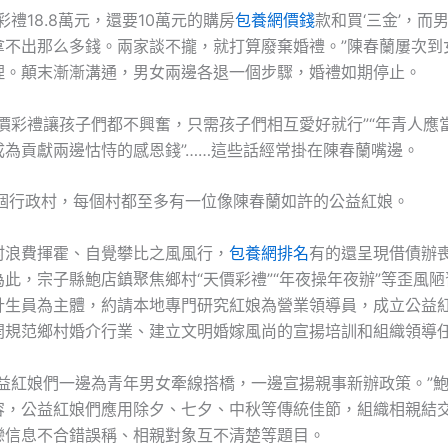
彩禮18.8萬元，還要10萬元的購房
包養網價錢
款和買‘三金’，而
拿不出那么多錢。兩家談不攏，就打算廢棄婚禮。”陳春蘭屢次到
理。顛末漸漸溝通，男女兩邊各退一個步驟，婚禮如期停止。
低價彩禮讓孩子們都不興奮，只需孩子們相互愛好就行”“年青人應
成為貢獻兩邊怙恃的感恩錢”……這些話經常掛在陳春蘭嘴邊。
4個行政村，每個村都至多有一位像陳春蘭如許的公益紅娘。
村浪費揮霍、自覺攀比之風風行，
包養網排名
有的還呈現借債辦
此，宗子縣鮑店鎮聚焦鄉村“天價彩禮”“年夜操年夜辦”等歪風
計生員為主體，約請本地專門研究紅娘為營業領導員，成立公益
開規范鄉村婚介行業、建立文明婚嫁風尚的宣揚培訓和組織領導
公益紅娘們一邊為青年男女牽線搭橋，一邊宣揚親事新辦政策。”
容，公益紅娘們應用除夕、七夕、中秋等傳統佳節，組織相親結
戀信息不合錯誤稱、相親對象互不清楚等題目。