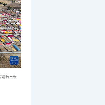
晾曬著玉米