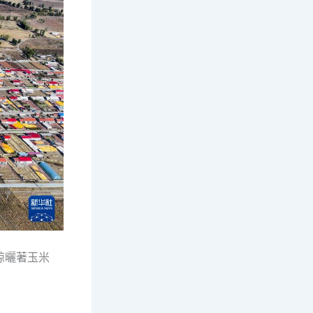
晾曬著玉米