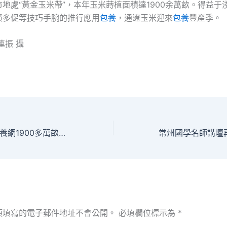
地處“黃金玉米帶”，本年玉米蒔植面積達1900余萬畝。得益于
噴多促等技巧手腕的推行應用
包養
，通遼玉米迎來
包養
豐產季。
連振 攝
內蒙古通遼：查包養網1900多萬畝玉米迎來豐產季_中國網
須填寫的電子郵件地址不會公開。
必填欄位標示為
*