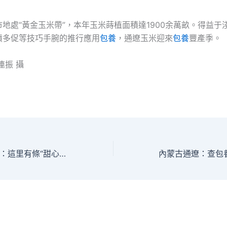
地處“黃金玉米帶”，本年玉米蒔植面積達1900余萬畝。得益于
噴多促等技巧手腕的推行應用
包養
，通遼玉米迎來
包養
豐產季。
連振 攝
西躲嘉黎縣尼屋鄉：這里有條“甜心寶物查包養網幸福渠”_中國網