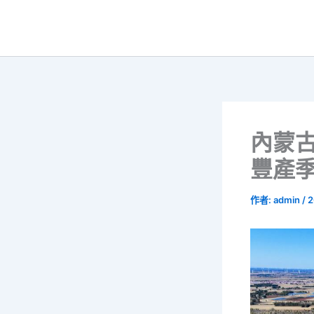
跳
至
主
要
內
容
內蒙古
豐產季
作者:
admin
/
2