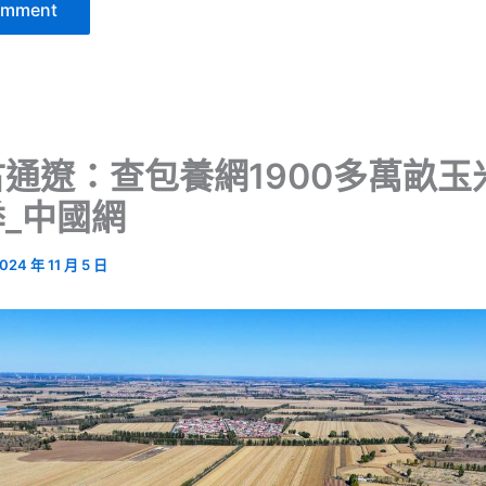
通遼：查包養網1900多萬畝玉
_中國網
024 年 11 月 5 日