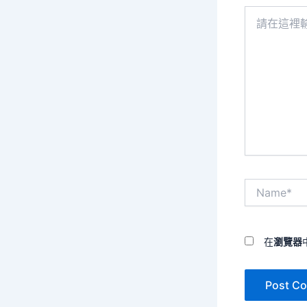
請
在
這
裡
輸
入
內
容...
Name*
在
瀏覽器