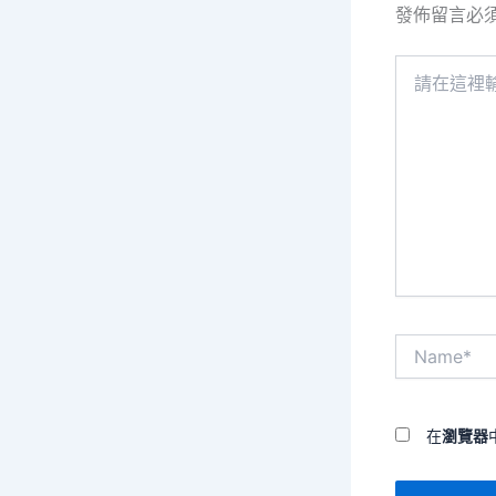
發佈留言必
請
在
這
裡
輸
入
內
容...
Name*
在
瀏覽器