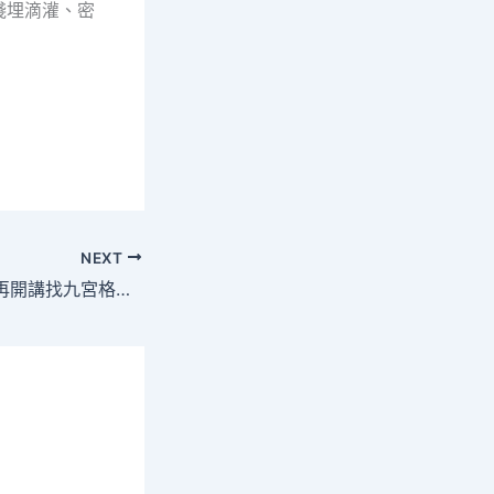
淺埋滴灌、密
NEXT
常州國學名師講壇再開講找九宮格會議室，國學之風拂龍城