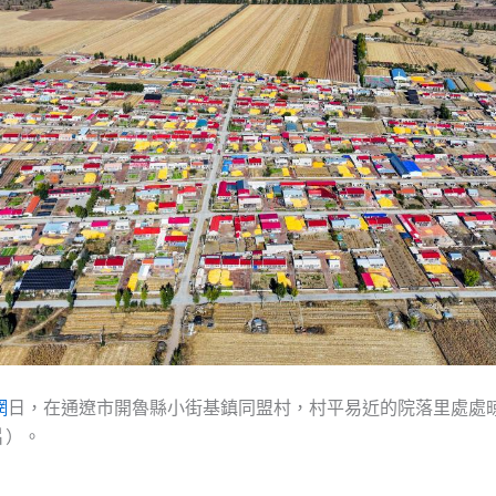
網
日，在通遼市開魯縣小街基鎮同盟村，村平易近的院落里處處
片）。