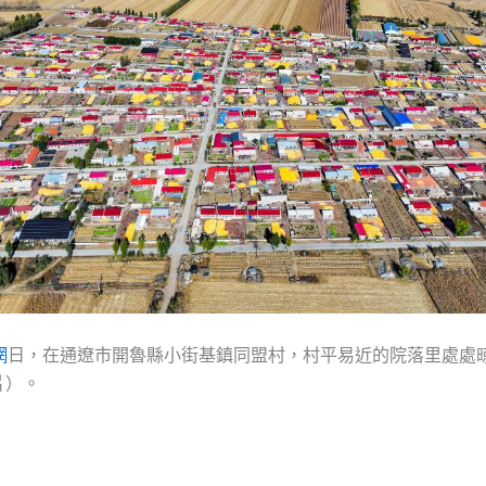
網
日，在通遼市開魯縣小街基鎮同盟村，村平易近的院落里處處
片）。