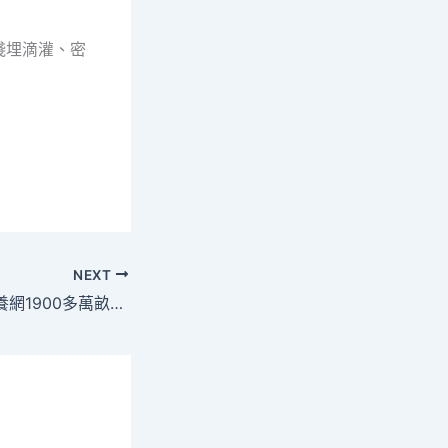
淺埋滴灌、密
NEXT
內蒙古通遼：查包養網1900多萬畝玉米迎來豐產季_中國網