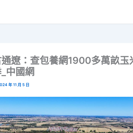
通遼：查包養網1900多萬畝玉
_中國網
024 年 11 月 5 日