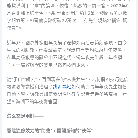
能教導利用平臺”的論壇，恢復了熱烈的一問一答。2023年9
月在北郵上線至今，“碼上”累計用戶約1.5萬，發問帖多少數
字超11萬，AI答覆次數衝破22萬次……有先生親熱地稱它“碼
教員”。
近年來，國際外多個年夜模子產物如雨后春筍般涌現，由今
生成的AI助教、虛擬試驗室、說話東西等紛紜落戶年夜學，
在與高級教導的融會中不竭迭代。當年夜先生趕上年夜模
子，一場教與學的變更已然向我們走來。
從“子曰”“師云”，再到現在的“人機共生”，若何將AI技巧迷信
融進教導講授和治理？
跳舞場地
如何助力青年年夜先生加倍
自動地學、讓教員加倍發明性地教？記者走進多所高校，看
望AI海潮下的年夜黌舍園。
怎么充足用好——
晉陞進修效力的“助教”，開闢新知的“伙伴”