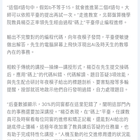
“這個if語句中，假如b不等于15，就會進進第二個if語句。大
師可以依照平臺的提出再試一次。”走進教室，北郵盤算機學
院教員楊亞正率領先生經由過程“碼上”平臺停止編程進修。
輸出不完整對的的編程代碼，向年夜模子發問，平臺便敏捷
做出解答，先生的電腦屏幕上飛快浮現出AI及時天生的教導
內在的事務。
相較于傳統的講授—操練—講授形式，楊亞在先生提交接碼
后，應用“碼上”的代碼糾錯、代碼解讀、題目答疑3項效能，
與先生配合研討年夜模子給出的標題剖析、要害點撥等多輪
提醒，按部就班地啟示他們自行發明過錯，自力處理題目。
“后臺數據顯示，30%的同窗都在這里犯錯了，闡明這部門內
在的事務還要加深講授。”楊亞表現，在“碼上”平臺，任課教
員可及時察看每位同窗的進修和矯正記載，還能對AI給出的
謎底停止彌補，這極年夜加重了教員課后答疑的任務量，也
有助于完成特性化講授，“人機互動的社交進修周遭的狀況能