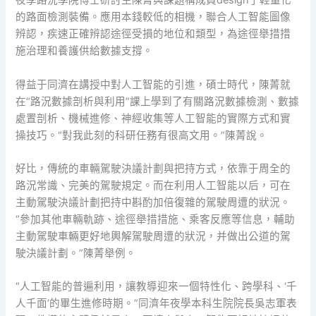
夜學路況學院博士研討生陳菁與課題構成員design了輕量化
的路面檢測裝備。應用本錢較低的相機，聯合人工智能圖像
辨認，疾速正確辨認途徑受損的地位和類型，為途徑舉措措
施治理和養護供給數據支撐。
得益于同濟在講授中對人工智能的引進，碩士時代，陳菁就
在“路況數據剖析與利用”課上學到了有關路況數據檢測、數據
處置剖析、機械進修、神經收集等人工智能的實際方式和實
操技巧。“對我此刻的科研任務有很高文用。”陳菁說。
好比，傳統的車輛駕駛決議計劃與把持方式，依靠于周全的
路況常識、完美的駕駛規定。而在利用人工智能以后，可在
主動駕駛決議計劃把持中斟酌加倍復雜的駕駛周遭的狀況。
“參加其他車輛軌跡、途徑舉措措施、乘客反應等信息，輔助
主動駕駛車輛更好地輿解駕駛周遭的狀況，并做出公道的駕
駛決議計劃。”陳菁舉例。
“人工智能的普遍利用，讓教導迎來一個特性化、跨學科、‘千
人千面’的畢生進修時期。”同濟年夜學本科生院院長吳志軍表