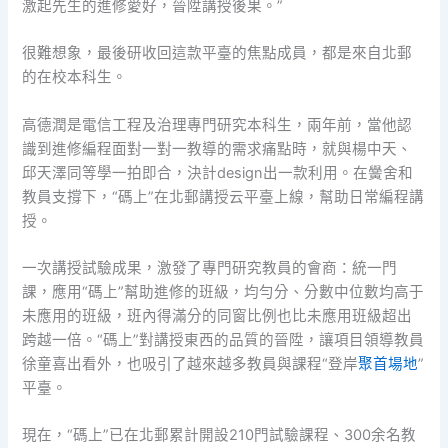
激起先生的進修愛好，晉陞講授後果。”
很難想象，最後研收回這款平臺的焦點成員，都是來自北郵
的在校本科生。
高德潤是電信工程及治理專門研究本科生，兩年前，當他認
識到進修編程面對一對一教導的需求痛點時，就與楊中天、
邱天澤同等學一拍即合，決計design出一款利用。在黌舍和
教員支撐下，“碼上”在北郵講授云平臺上線，幫助日常編程講
授。
一次講授試驗成果，激發了專門研究教員的會商：統一門
課，應用“碼上”幫助進修的班級，均勻分、分數中位數均高于
未應用的班級，班內得滿分的同窗比例也比未應用班級超出
跨越一倍。“碼上”對講授東西的品質的晉陞，讓項目領導教員
徐童喜出看外，也吸引了越來越多教員與課程“登岸
聚首場地
”
平臺。
現在，“碼上”已在北郵累計開設210門試驗課程、300余名教