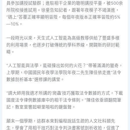
員參加講授試驗群；進駐相干企業的聰明講授平臺，被500余
所院校接進試用。徐童告知記者，跟著年夜模子不竭演進，
“碼上”答覆正確率顯明晉陞，每個年夜版本正確率晉陞約5%
—10%。
一段時光以來，天生式人工智能為高級教導供給了豐盛多樣
的利用場景，也逐步打破傳統的學科界線，開闢新的研討範
疇。
“人工智能與法學，能碰撞出如何的火花？”帶著滿滿的獵奇，
上學期，中國國民年夜學法學院年夜二先生陳佳依走進“法令
數據剖析基本”選修課的講堂。
“請大師用我適才所講的‘爬蟲’技巧獲取法令數據的方式，下載
國度法令律例數據庫中的相干法令條則。”陳佳依垂頭翻閱筆
記，教室里響起噼里啪啦的鍵盤聲。
顛末一個學期，這群本來對編程說話生疏的人文社科類先
生，學會了用相干技巧對法令判決書案號剖析收拾，促進了