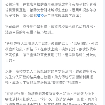
公益培訓，在北郵幫扶的貴州長順縣啟動年夜模子數字素養
培訓實訓運動，輔助欠發財地域師生進修、應用和摸索年夜
模子技巧，減少城鄉
講授
及工具部教導數字鴻溝；
拓寬學段，與多地中學對接，依據各校情形供給深刻淺出、
淺顯易懂的年夜模子技巧培訓……
“等待更多人享用到人工智能+教導的結果。”高德潤說，連續
摸索新效能、新技巧，在疾速上線、疾速試錯、疾速迭代中
不竭優化，讓平臺建起來更要用得好，這是團隊師生分歧的
目的。
以後，高校成為人工智能研討的主要策源地，越來越多年夜
先生介入研發的結果走出校園，助力傳統行業衝破利用瓶
頸，成為人工智能與高級教導“雙向奔赴”的縮影。
“在途徑行業，傳統檢測裝備所需支出昂揚、檢測效力低下、
需求消耗大批的人工。”前不久，為清楚決這一困難，同濟年