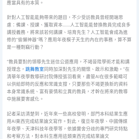
應當具有的本質。
針對人工智能能夠帶來的題目，不少受訪教員曾經開端思
慮：備課、授課、獲取資本……人工智能能替換教員完成良多
講授義務，將來該若何講課、培育先生？人工智能會成為進
修的“偷懶神器”嗎？應用年夜模子天生的內在的事務，算不算
是一種剽竊行動？
“教員要對的領導先生迷信公道應用，不竭晉陞學術才能和講
授理念，
跳舞教室
同時加深對先生的關懷、啟示和激勵。”在
清華年夜學教導研討院傳授張羽看來，盡管AI在很多範疇可
以供給即時的反應和常識支撐，只要那些不竭更換新的資料
本身常識系統、富有豪情和立異的教員，才幹在將來的教導
中施展要害感化。
記者采訪清楚到，近年來一些高校發明，部門本科結業生應
用AI東西完成結業論文寫作。對此，復旦年夜學、中國傳媒
年夜學、天津科技年夜學等，依據黌舍分歧的專門研究特點
和考察方法，對本科生應用這類東西完成結業論文