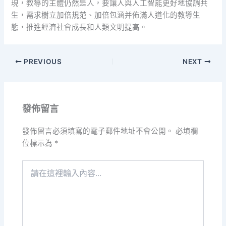
現，教導的主體仍然是人，要讓人與人工智能更好地協調共
生，需求樹立加倍規范、加倍包涵并佈滿人道化的教導生
態，推進經濟社會成長和人類文明提高。
PREVIOUS
NEXT
發佈留言
發佈留言必須填寫的電子郵件地址不會公開。
必填欄
位標示為
*
請
在
這
裡
輸
入
內