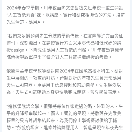
2024年春季學期，川年夜面向文史哲拔尖班年夜一重生開設
“人工智能素養”課，以講座、實行和研究相聯合的方法，培育
先生清楚、應用AI。
“我們充足斟酌到先生分歧的學術佈景，在實際導進方面旁征
博引、深刻淺出，在講授實行方面采用零代碼和低代碼的講
授design，下降先生應用人工智能的門檻。”川年夜盤算機學
院傳授趙啟軍道出了黌舍對人工智能通識講授的考量。
依據清華年夜學教導研討院2024年在國際高校本科生、研討
生中展開的一項查詢拜訪，跨越對折的年夜先生會常常應用
天生式AI東西，重要用于信息搜刮和幫助自學。先生廣泛以
為，天生式AI能輔助本身更快地完成義務、晉陞學業表示。
“進修漢說話文學，很難將每位作家走過的路、碰到的人、生
平的升降都串聯起來。而人工智能的呈現，將散落在史乘典
籍里的只言片語集結起來，為我們停止學術探討供給了輔
助。”彭毓杭坦言，進修并諳練應用人工智能是現在年夜先生