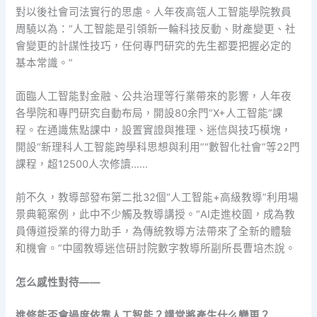
對以後社會司法實行的思慮。人年夜高瓴人工智能學院教員
周驍以為：“人工智能是引領新一輪科技反動、財產變更、社
會變更的計謀性技巧，任何專門研究的先生都要把握必定的
基本常識。”
面臨人工智能對金融、公共治理等行業帶來的影響，人年夜
各學院和專門研究自動布局，開設80余門“X+人工智能”課
程。在通識焦點課中，設置實證與推理、迷信與技巧模塊，
開設“新理科人工智能跨學科思想與利用”“數智化社會”等22門
課程，超12500人次修讀……
前不久，教導部發布第二批32個“人工智能+高級教導”利用場
景典範案例，此中不少觸及教導講授。“AI走進校園，成為教
員傳道授業的得力助手，為傳統教導方法帶來了全新的體驗
和機會。”中國教導迷信研討院數字教導所副所長曹培杰說。
怎么感性對待——
進修能否會過度依靠人工智能？講堂將產生什么變更？