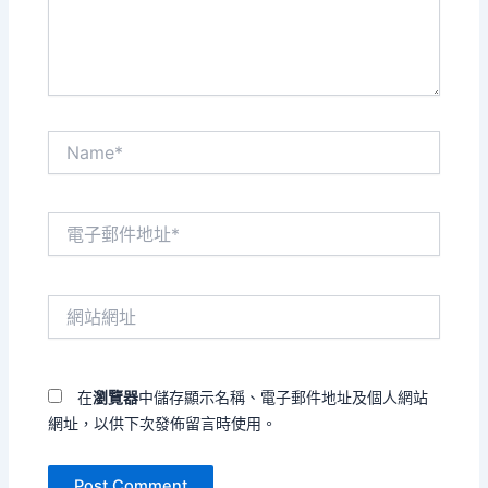
容...
Name*
電
子
郵
件
網
地
站
址
網
*
址
在
瀏覽器
中儲存顯示名稱、電子郵件地址及個人網站
網址，以供下次發佈留言時使用。