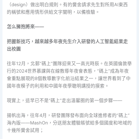
（design）做出明白規則。有的黌舍請求先生對所用AI東西
的稱號和應用情形供給文字闡明，以備檢驗。
怎么擁抱將來——
把握新技巧，越來越多年夜先生介入研發的人工智能結果走
出校園
往年12月，北郵“碼上”團隊迎來又一高光時辰。在英國倫敦舉
行的2024世界慕課與在線教導年夜會表態，“碼上”成為年夜
會重點展現的8個教導數字化前沿結果之一，讓世界看到了中
國年夜模子的利用和中國年夜學聰明講授的摸索。
現實上，這早已不是“碼上”走出溫馨圈的第一個步驟——
揚帆出海，往年4月，研發團隊發布面向全球進修者的“碼上”
海內版——MashOn，分送朋友體驗賬號給多個國度和地域的
十幾所黌舍試用；