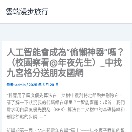
跳
雲端漫步旅行
至
主
要
內
容
人工智能會成為“偷懶神器”嗎？
（校園察看@年夜先生）_中找
九宮格分送朋友國網
作者:
admin
/
2025 年 5 月 29 日
“我應用了廣度優先算法在二叉樹中搜刮特定節點并刪除它，
請了解一下狀況我的代碼錯在哪里？”“智能審題：起首，我們
需求明白廣度優先搜刮（BFS）算法在二叉樹中的基礎操縱和
刪除節點的步調……”
新學期第一周，北京郵電年夜學“‘碼上’——年夜模子賦能的智