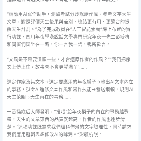
“請應用AI寫作助手，測驗考試分歧說話作風、參考文字天生
文章，對照評價天生後果與差別，總結更有用、更適合的提
醒天生計劃。”為了完成教員在“人工智能素養”課上布置的實
行功課，四川年夜學漢說話文學專門研究年夜一先生彭毓杭
和同窗們圍坐在一路，你一言我一語，暢所欲言。
“文風是不是要溫順一些，才合適原作者的作風？”“我們把序
文上傳上往，故事會不會更豐滿？”……
選定作家及其文本→選定要應用的年夜模子→輸出AI文本內在
的事務，號令AI進修文本作風和寫作技能→發送綱領，規則AI
天生范圍→天生內在的事務……
一番操縱后大師發明，“投喂”給年夜模子的內在的事務越豐
盛，天生的文章東西的品質就越高，作者的作風也逐步清
楚。“這項功課既需求我們理科佈景的文字敏理性，同時請求
我們應用邏輯思想修改AI的罅漏。”彭毓杭說。