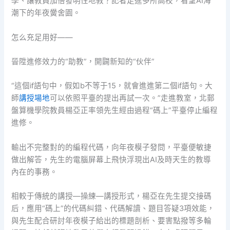
學、讓教員加倍發明性地教？記者走進多所高校，看望AI海
潮下的年夜黌舍園。
怎么充足用好——
晉陞進修效力的“助教”，開闢新知的“伙伴”
“這個if語句中，假如b不等于15，就會進進第二個if語句。大
師
講授場地
可以依照平臺的提出再試一次。”走進教室，北郵
盤算機學院教員楊亞正率領先生經由過程“碼上”平臺停止編程
進修。
輸出不完整對的的編程代碼，向年夜模子發問，平臺便敏捷
做出解答，先生的電腦屏幕上飛快浮現出AI及時天生的教導
內在的事務。
相較于傳統的講授—操練—講授形式，楊亞在先生提交接碼
后，應用“碼上”的代碼糾錯、代碼解讀、題目答疑3項效能，
與先生配合研討年夜模子給出的標題剖析、要害點撥等多輪