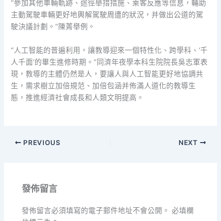
“參加其他車輛軌跡、途徑舉措措施、乘客反應等信息，輔助
主動駕駛車輛更好地輿解駕駛周遭的狀況，并做出公道的駕
駛決議計劃。”陳菁舉例。
“人工智能的普遍利用，讓教導迎來一個特性化、跨學科、‘千
人千面’的畢生進修時期。”同濟年夜學本科生院院長吳志軍表
現，教導的主體仍然是人，要讓人與人工智能更好地協調共
生，需求樹立加倍規范、加倍包涵并佈滿人道化的教導生
態，推進經濟社會成長和人類文明提高。
PREVIOUS
NEXT
發佈留言
發佈留言必須填寫的電子郵件地址不會公開。
必填欄