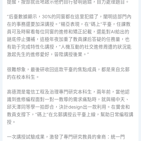
提醒，按部就班地啟示他們自行發明過錯，自力處理題目。
“后臺數據顯示，30%的同窗都在這里犯錯了，闡明這部門內
在的事務還要加深講授。”楊亞表現，在“碼上”平臺，任課教
員可及時察看每位同窗的進修和矯正記載，還能對AI給出的
謎底停止彌補，這極年夜加重了教員課后答疑的任務量，也
有助于完成特性化講授，“人機互動的社交進修周遭的狀況能
激起先生的進修愛好，晉陞講授後果。”
很難想象，最後研收回這款平臺的焦點成員，都是來自北郵
的在校本科生。
高德潤是電信工程及治理專門研究本科生，兩年前，當他認
識到進修編程面對一對一教導的需求痛點時，就與楊中天、
邱天澤同等學一拍即合，決計design出一款利用。在黌舍和
教員支撐下，“碼上”在北郵講授云平臺上線，幫助日常編程講
授。
一次講授試驗成果，激發了專門研究教員的會商：統一門