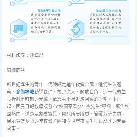
材料起源：教導部
開欄的話
新世紀誕生的青年一代陸續走進年夜黌舍園，他們生氣蓬
勃、
瑜伽場地
勤學長進、視野廣大、開放自負，這一代的生
長折射出時期的光線，依靠著平易近族回復的盼望。本日
起，國民日報教導版發布“校園察看@年夜先生”專欄，聚焦校
園熱門，透過景象看實質，傾聽所思所想，答覆芳華之問，
展示豐盛多彩的年夜黌舍園和今世年夜先生生長成才的芳華
故事。