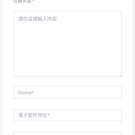
位標示為
*
請
在
這
裡
輸
入
內
容...
Name*
電
子
郵
件
網