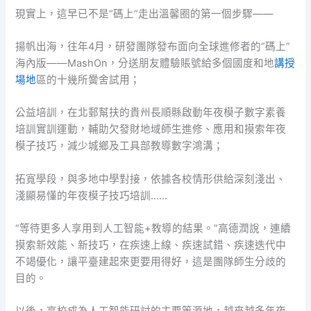
現實上，這早已不是“碼上”走出溫馨圈的第一個步驟——
揚帆出海，往年4月，研發團隊發布面向全球進修者的“碼上”
海內版——MashOn，分送朋友體驗賬號給多個國度和地
講授
場地
區的十幾所黌舍試用；
公益培訓，在北郵幫扶的貴州長順縣啟動年夜模子數字素養
培訓實訓運動，輔助欠發財地域師生進修、應用和摸索年夜
模子技巧，減少城鄉及工具部教導數字鴻溝；
拓寬學段，與多地中學對接，依據各校情形供給深刻淺出、
淺顯易懂的年夜模子技巧培訓……
“等待更多人享用到人工智能+教導的結果。”高德潤說，連續
摸索新效能、新技巧，在疾速上線、疾速試錯、疾速迭代中
不竭優化，讓平臺建起來更要用得好，這是團隊師生分歧的
目的。