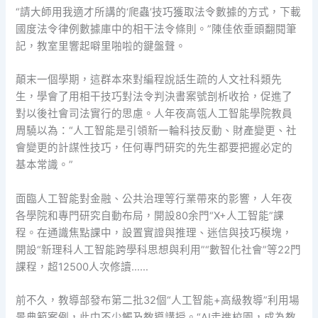
“請大師用我適才所講的‘爬蟲’技巧獲取法令數據的方式，下載
國度法令律例數據庫中的相干法令條則。”陳佳依垂頭翻閱筆
記，教室里響起噼里啪啦的鍵盤聲。
顛末一個學期，這群本來對編程說話生疏的人文社科類先
生，學會了用相干技巧對法令判決書案號剖析收拾，促進了
對以後社會司法實行的思慮。人年夜高瓴人工智能學院教員
周驍以為：“人工智能是引領新一輪科技反動、財產變更、社
會變更的計謀性技巧，任何專門研究的先生都要把握必定的
基本常識。”
面臨人工智能對金融、公共治理等行業帶來的影響，人年夜
各學院和專門研究自動布局，開設80余門“X+人工智能”課
程。在通識焦點課中，設置實證與推理、迷信與技巧模塊，
開設“新理科人工智能跨學科思想與利用”“數智化社會”等22門
課程，超12500人次修讀……
前不久，教導部發布第二批32個“人工智能+高級教導”利用場
景典範案例，此中不少觸及教導講授。“AI走進校園，成為教