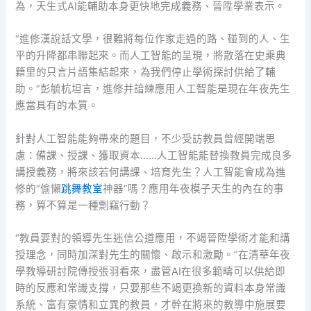
為，天生式AI能輔助本身更快地完成義務、晉陞學業表示。
“進修漢說話文學，很難將每位作家走過的路、碰到的人、生
平的升降都串聯起來。而人工智能的呈現，將散落在史乘典
籍里的只言片語集結起來，為我們停止學術探討供給了輔
助。”彭毓杭坦言，進修并諳練應用人工智能是現在年夜先生
應當具有的本質。
針對人工智能能夠帶來的題目，不少受訪教員曾經開端思
慮：備課、授課、獲取資本……人工智能能替換教員完成良多
講授義務，將來該若何講課、培育先生？人工智能會成為進
修的“偷懶
跳舞教室
神器”嗎？應用年夜模子天生的內在的事
務，算不算是一種剽竊行動？
“教員要對的領導先生迷信公道應用，不竭晉陞學術才能和講
授理念，同時加深對先生的關懷、啟示和激勵。”在清華年夜
學教導研討院傳授張羽看來，盡管AI在很多範疇可以供給即
時的反應和常識支撐，只要那些不竭更換新的資料本身常識
系統、富有豪情和立異的教員，才幹在將來的教導中施展要