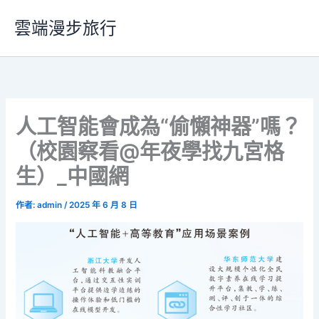
跳
雲端漫步旅行
至
主
要
內
容
人工智能會成為“偷懶神器”嗎？
（校園察看@年夜學找九宮格
生）_中國網
作者:
admin
/
2025 年 6 月 8 日