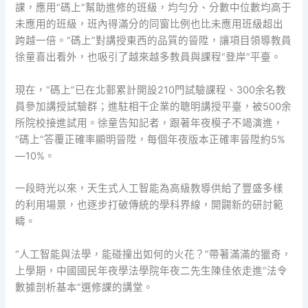
課，應用“碼上”幫助進修的班級，均勻分、分數中位數均高于
未應用的班級，班內得滿分的同窗比例也比未應用班級超出
跨越一倍。“碼上”對講授東西的品質的晉陞，讓項目領導教員
徐童喜出看外，也吸引了越來越多教員與課程“登岸”平臺。
現在，“碼上”已在北郵累計開設210門試驗課程、300余名教
員參加講授試驗群；進駐相干企業的聰明講授平臺，被500余
所院校接進試用。徐童告知記者，跟著年夜模子不竭演進，
“碼上”答覆正確率顯明晉陞，每個年夜版本正確率晉陞約5%
—10%。
一段時光以來，天生式人工智能為高級教導供給了豐盛多樣
的利用場景，也逐步打破傳統的學科界線，開闢新的研討範
疇。
“人工智能與法學，能碰撞出如何的火花？”帶著滿滿的獵奇，
上學期，中國國民年夜學法學院年夜二先生陳佳依走進“法令
數據剖析基本”選修課的講堂。