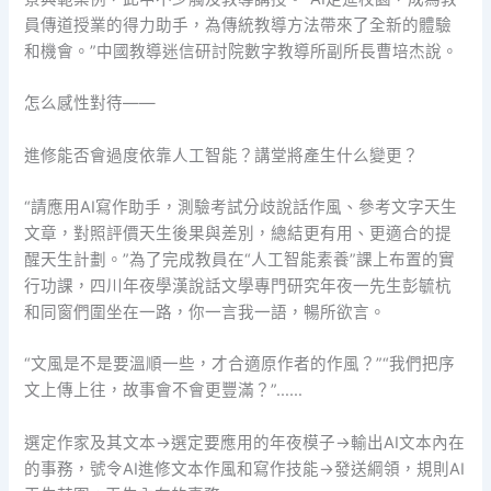
員傳道授業的得力助手，為傳統教導方法帶來了全新的體驗
和機會。”中國教導迷信研討院數字教導所副所長曹培杰說。
怎么感性對待——
進修能否會過度依靠人工智能？講堂將產生什么變更？
“請應用AI寫作助手，測驗考試分歧說話作風、參考文字天生
文章，對照評價天生後果與差別，總結更有用、更適合的提
醒天生計劃。”為了完成教員在“人工智能素養”課上布置的實
行功課，四川年夜學漢說話文學專門研究年夜一先生彭毓杭
和同窗們圍坐在一路，你一言我一語，暢所欲言。
“文風是不是要溫順一些，才合適原作者的作風？”“我們把序
文上傳上往，故事會不會更豐滿？”……
選定作家及其文本→選定要應用的年夜模子→輸出AI文本內在
的事務，號令AI進修文本作風和寫作技能→發送綱領，規則AI