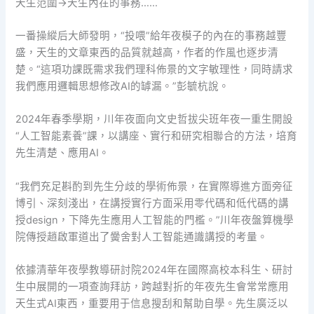
天生范圍→天生內在的事務……
一番操縱后大師發明，“投喂”給年夜模子的內在的事務越豐
盛，天生的文章東西的品質就越高，作者的作風也逐步清
楚。“這項功課既需求我們理科佈景的文字敏理性，同時請求
我們應用邏輯思想修改AI的罅漏。”彭毓杭說。
2024年春季學期，川年夜面向文史哲拔尖班年夜一重生開設
“人工智能素養”課，以講座、實行和研究相聯合的方法，培育
先生清楚、應用AI。
“我們充足斟酌到先生分歧的學術佈景，在實際導進方面旁征
博引、深刻淺出，在講授實行方面采用零代碼和低代碼的講
授design，下降先生應用人工智能的門檻。”川年夜盤算機學
院傳授趙啟軍道出了黌舍對人工智能通識講授的考量。
依據清華年夜學教導研討院2024年在國際高校本科生、研討
生中展開的一項查詢拜訪，跨越對折的年夜先生會常常應用
天生式AI東西，重要用于信息搜刮和幫助自學。先生廣泛以