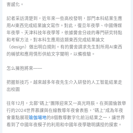
害感化。
記者采訪清楚到，近年來一些高校發明，部門本科結業生應
用AI東西完成結業論文寫作。對此，復旦年夜學、中國傳媒
年夜學、天津科技年夜學等，依據黌舍分歧的專門研究特點
和考察方法，對本科生應用這類東西完成結業論文
（design）做出明白規則。有的黌舍請求先生對所用AI東西
的稱號和應用情形供給文字闡明，以備檢驗。
怎么擁抱將來——
把握新技巧，越來越多年夜先生介入研發的人工智能結果走
出校園
往年12月，北郵“碼上”團隊迎來又一高光時辰。在英國倫敦舉
行的2024世界慕課與在線教導年夜會表態，“碼上”成為年夜
會重點展現
瑜伽場地
的8個教導數字化前沿結果之一，讓世界
看到了中國年夜模子的利用和中國年夜學聰明講授的摸索。