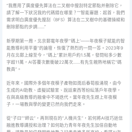
“我應用了廣度優先算法在二叉樹中搜刮特定節點并刪除它，
請了解一下狀況我的代碼錯在哪里？”“智能審題：起首，我們
需求明白廣度優先搜刮（BFS）算法在二叉樹中的基礎操縱和
刪除節點的步調……”
新學期第一周，北京郵電年夜學“‘碼上’——年夜模子賦能的智
能教導利用平臺”的論壇，恢復了熱烈的一問一答。2023年9
月在北郵上線至今，“碼上”累計用戶約1.5萬，發問帖多少數
字超11萬，AI答覆次數衝破22萬次……有先生親熱地稱它“碼
教員”。
近年來，國際外多個年夜模子產物如雨后春筍般涌現，由今
生成的AI助教、虛擬試驗室、說話東西等紛紜落戶年夜學，
在與高級教導的融會中不竭迭代。當年夜先生趕上年夜模
子，一場教與學的變更已然向我們走來。
從“子曰”“師云”，再到現在的“人機共生”，若何將AI技巧迷信
融進教導講授和治理？如何助力青年年夜先生加倍自動地