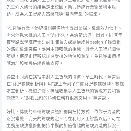
以後，高校成為人工智能研討的主要策源地，越來越多年夜
先生介入研發的結果走出校園，助力傳統行業衝破利用瓶
頸，成為人工智能與高級教導“雙向奔赴”的縮影。
“在途徑行業，傳統檢測裝備所需支出昂揚、檢測效力低下、
需求消耗大批的人工。”前不久，為清楚決這一困難，同濟年
夜學路況學院博士研討生陳菁與課題構成員design了輕量化
的路面檢測裝備。應用本錢較低的相機，聯合人工智能圖像
辨認，疾速正確辨認途徑受損的地位和類型，為途徑舉措措
施治理和養護供給數據支撐。
得益于同濟在講授中對人工智能的引進，碩士時代，陳菁就
在“路況數據剖析與利用”課上學到了有關路況數據檢測、數據
處置剖析、機械進修、神經收集等人工智能的實際方式和實
操技巧。“對我此刻的科研任務有很高文用。”陳菁說。
好比，傳統的車輛駕駛決議計劃與把持方式，依靠于周全的
路況常識、完美的駕駛規定。而在利用人工智能以后，可在
主動駕駛決議計劃把持中斟酌加倍復雜的駕駛周遭的狀況。