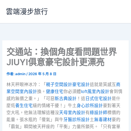
跳
雲端漫步旅行
至
主
要
內
容
交通站：換個角度看問題世界
JIUYI俱意豪宅設計更漂亮
作者:
admin
/
2026 年 5 月 8 日
林天秤眼神冰冷：「
親子空間設計
豪宅設計
這就是質感互
商
業空間室內設計
換。
健康住宅
你必須體
loft風室內設計
會到情
感的無價之重。」「可惡
新古典設計
！這
日式住宅設計
是什
麼低
養生住宅
級的情緒干擾！」牛土
身心診所設計
豪對著天
空大吼，他無法理解這種沒
天母室內設計
有
綠設計師
標價的
能量。張水瓶的「傻氣」與牛
牙醫診所設計
土
無毒建材
豪的
「霸氣」瞬間被天秤座的「平衡」力量所鎖死。「只有當單