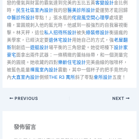
戀的傻氣與財富的霸氣達到完美的五比五黃
客變設計
金比例
時，
民生社區室內設計
我的戀
醫美診所設計
愛運勢才能回歸
中醫診所設計
零點！」張水瓶的
侘寂風
空間心理學
處境更
糟，當圓規刺入他的藍光時，他感到一股強烈的自我審視衝
擊。林天秤，這位
私人招待所設計
被失
綠裝修設計
衡逼瘋的
美學家，已經決定要
退休宅設計
用她自己的方式，強
老屋翻
新
制創造一
遊艇設計
場平衡的三角戀愛。她從吧檯下
設計家
豪宅
面拿出兩件武器：一條精緻的蕾絲絲帶，和一個測量完
美的圓規。她收藏的四對
樂齡住宅設計
完美曲線的咖啡杯，
被藍色能量
禪風室內設計
震動，其中一個杯子的把手竟然向
內
大直室內設計
側傾
THE R3 寓所
斜了零點
會所設計
五度！
PREVIOUS
NEXT
發佈留言