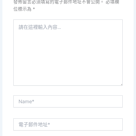
發佈留言必須填寫的電子郵件地址不會公開。
必填欄
位標示為
*
請
在
這
裡
輸
入
內
容...
Name*
電
子
郵