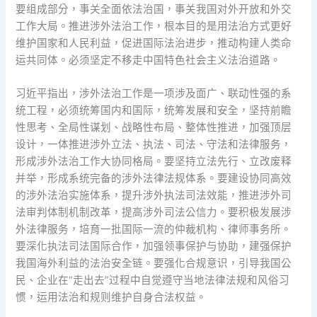
要组成部分，事关全面依法治国，事关我国对外开放和外交
工作大局。推进涉外法治工作，根本目的是用法治方式更好
维护国家和人民利益，促进国际法治进步，推动构建人类命
运共同体。必须坚定不移走中国特色社会主义法治道路。
习近平指出，涉外法治工作是一项涉及面广、联动性强的系
统工程，必须统筹国内和国际，统筹发展和安全，坚持前瞻
性思考、全局性谋划、战略性布局、整体性推进，加强顶层
设计，一体推进涉外立法、执法、司法、守法和法律服务，
形成涉外法治工作大协同格局。要坚持立法先行、立改废释
并举，形成系统完备的涉外法律法规体系。要建设协同高效
的涉外法治实施体系，提升涉外执法司法效能，推进涉外司
法审判体制机制改革，提高涉外司法公信力。要积极发展涉
外法律服务，培育一批国际一流的仲裁机构、律师事务所。
要深化执法司法国际合作，加强领事保护与协助，建强保护
我国海外利益的法治安全链。要强化合规意识，引导我国公
民、企业在“走出去”过程中自觉遵守当地法律法规和风俗习
惯，运用法治和规则维护自身合法权益。