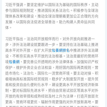
习近平强调，要坚定维护以国际法为基础的国际秩序，主动
参与国际规则制定，推进国际关系法治化。积极参与全球治
理体系改革和建设，推动全球治理朝着更加公正合理的方向
发展，以国际良法促进全球善治，助力构建人类命运共同
体。
习近平指出，法治同开放相伴而行，对外开放向前推进一
步，涉外法治建设就要跟进一步。要坚持在法治基础上推进
高水平对外开放，在扩大开放
包養網排名
中推进涉外法治建
设，不断夯实高水平开放的法治根基。法治是最好的营商环
境
包養網
，要完善公开透明的涉外法律体系，加强知识产权
保护，维护外资企业合法权益，用好国内国际两类规则，营
造市场化、法治化、国际化一流营商环境。要主动对接、积
极吸纳高标准国际经贸规则，稳步扩大制度型开放，提升贸
易和投资自由化便利化水平，建设更高水平开放型经济新体
制。要对标国际先进水平，把自由贸易试验区等高水平对外
开放的有效举措和成熟经验及时上升为法律，打造开放层次
更高、营商环境更优、辐射作用更强的对外开放新高地。要