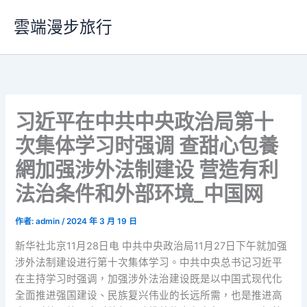
跳
雲端漫步旅行
至
主
要
內
容
习近平在中共中央政治局第十
次集体学习时强调 查甜心包養
網加强涉外法制建设 营造有利
法治条件和外部环境_中国网
作者:
admin
/
2024 年 3 月 19 日
新华社北京11月28日电 中共中央政治局11月27日下午就加强
涉外法制建设进行第十次集体学习。中共中央总书记习近平
在主持学习时强调，加强涉外法治建设既是以中国式现代化
全面推进强国建设、民族复兴伟业的长远所需，也是推进高