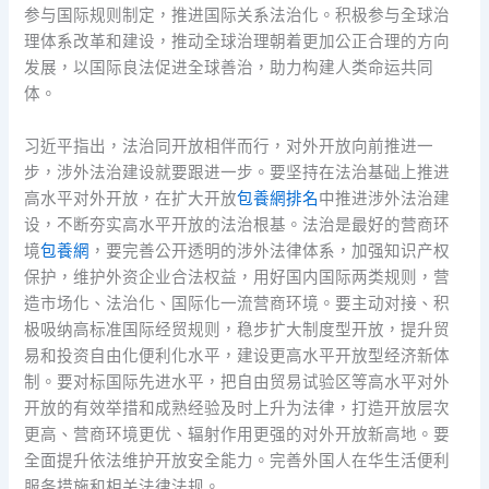
参与国际规则制定，推进国际关系法治化。积极参与全球治
理体系改革和建设，推动全球治理朝着更加公正合理的方向
发展，以国际良法促进全球善治，助力构建人类命运共同
体。
习近平指出，法治同开放相伴而行，对外开放向前推进一
步，涉外法治建设就要跟进一步。要坚持在法治基础上推进
高水平对外开放，在扩大开放
包養網排名
中推进涉外法治建
设，不断夯实高水平开放的法治根基。法治是最好的营商环
境
包養網
，要完善公开透明的涉外法律体系，加强知识产权
保护，维护外资企业合法权益，用好国内国际两类规则，营
造市场化、法治化、国际化一流营商环境。要主动对接、积
极吸纳高标准国际经贸规则，稳步扩大制度型开放，提升贸
易和投资自由化便利化水平，建设更高水平开放型经济新体
制。要对标国际先进水平，把自由贸易试验区等高水平对外
开放的有效举措和成熟经验及时上升为法律，打造开放层次
更高、营商环境更优、辐射作用更强的对外开放新高地。要
全面提升依法维护开放安全能力。完善外国人在华生活便利
服务措施和相关法律法规。