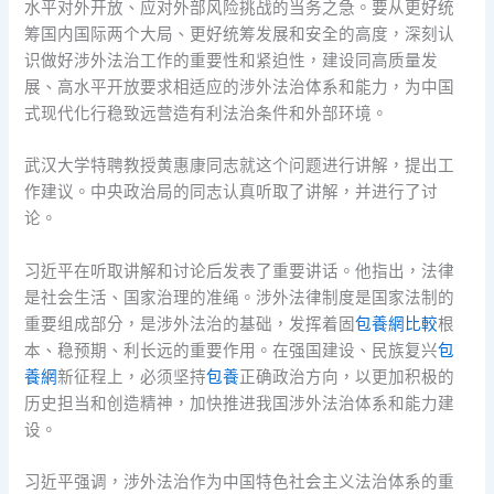
水平对外开放、应对外部风险挑战的当务之急。要从更好统
筹国内国际两个大局、更好统筹发展和安全的高度，深刻认
识做好涉外法治工作的重要性和紧迫性，建设同高质量发
展、高水平开放要求相适应的涉外法治体系和能力，为中国
式现代化行稳致远营造有利法治条件和外部环境。
武汉大学特聘教授黄惠康同志就这个问题进行讲解，提出工
作建议。中央政治局的同志认真听取了讲解，并进行了讨
论。
习近平在听取讲解和讨论后发表了重要讲话。他指出，法律
是社会生活、国家治理的准绳。涉外法律制度是国家法制的
重要组成部分，是涉外法治的基础，发挥着固
包養網比較
根
本、稳预期、利长远的重要作用。在强国建设、民族复兴
包
養網
新征程上，必须坚持
包養
正确政治方向，以更加积极的
历史担当和创造精神，加快推进我国涉外法治体系和能力建
设。
习近平强调，涉外法治作为中国特色社会主义法治体系的重