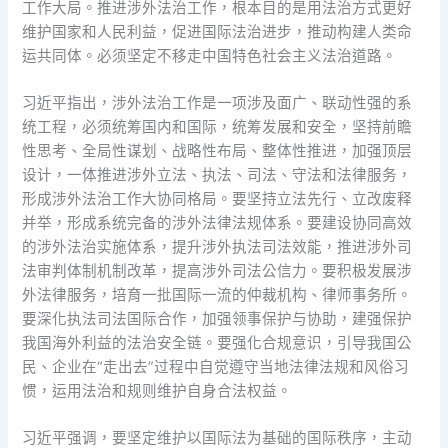
工作大局。推进涉外法治工作，根本目的是用法治方式更好
维护国家和人民利益，促进国际法治进步，推动构建人类命
运共同体。必须坚定不移走中国特色社会主义法治道路。
习近平指出，涉外法治工作是一项涉及面广、联动性强的系
统工程，必须统筹国内和国际，统筹发展和安全，坚持前瞻
性思考、全局性谋划、战略性布局、整体性推进，加强顶层
设计，一体推进涉外立法、执法、司法、守法和法律服务，
形成涉外法治工作大协同格局。要坚持立法先行、立改废释
并举，形成系统完备的涉外法律法规体系。要建设协同高效
的涉外法治实施体系，提升涉外执法司法效能，推进涉外司
法审判体制机制改革，提高涉外司法公信力。要积极发展涉
外法律服务，培育一批国际一流的仲裁机构、律师事务所。
要深化执法司法国际合作，加强领事保护与协助，建强保护
我国海外利益的法治安全链。要强化合规意识，引导我国公
民、企业在“走出去”过程中自觉遵守当地法律法规和风俗习
惯，运用法治和规则维护自身合法权益。
习近平强调，要坚定维护以国际法为基础的国际秩序，主动