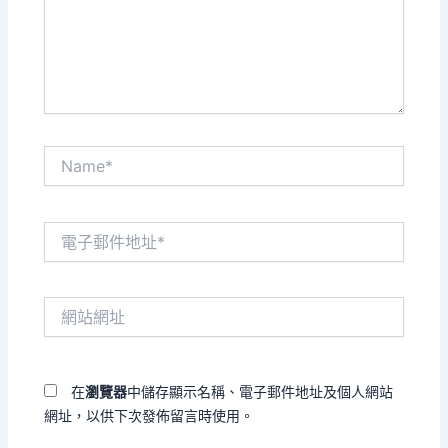
入
內
容...
Name*
電
子
郵
件
網
地
站
址
網
*
址
在
瀏覽器
中儲存顯示名稱、電子郵件地址及個人網站
網址，以供下次發佈留言時使用。