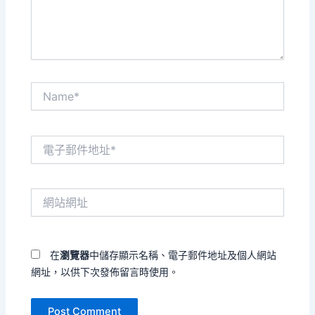
容...
Name*
電
子
郵
件
網
地
站
址
網
*
址
在
瀏覽器
中儲存顯示名稱、電子郵件地址及個人網站
網址，以供下次發佈留言時使用。