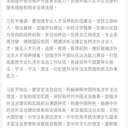
全面提升依法维护开放安全能力。完善外国人在华生活便利
服务措施和相关法律法规。
习近平强调，要加强专业人才培养和队伍建设。坚持立德树
人、德法兼修，加强学科建设，办好法学教育，完善以实践
为导向的培养机制，早日培养出一批政治立场坚定、专业素
质过硬、通晓国际规则、精通涉外法律实务的涉外法治人
才。健全人才引进、选拔、使用、管理机制，做好高端涉外
法治人才培养储备。加强涉外干部队伍法治能力建设，打造
高素质专业化涉外法治工作队伍。各级领导干部要带头尊
法、学法、守法、用法，切实提升涉外法治思维和依法办事
能力。
习近平指出，要坚定法治自信，积极阐释中国特色涉外法治
理念、主张和成功实践，讲好新时代中国法治故事。加强涉
外法治理论和实践前沿课题研究，构建中国特色、融通中外
的涉外法治理论体系和话语体系，彰显我国法治大国、文明
大国形象。中华法系源远流长，中华优秀传统法律文化蕴含
丰富法治思想和深邃政治智慧，是中华文化的瑰宝。要积极