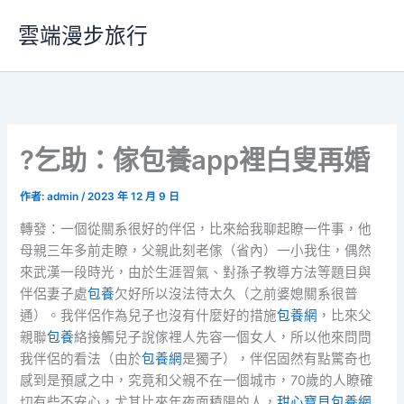
跳
雲端漫步旅行
至
主
要
內
容
?乞助：傢包養app裡白叟再婚
作者:
admin
/
2023 年 12 月 9 日
轉發：一個從關系很好的伴侶，比來給我聊起瞭一件事，他
母親三年多前走瞭，父親此刻老傢（省內）一小我住，偶然
來武漢一段時光，由於生涯習氣、對孫子教導方法等題目與
伴侶妻子處
包養
欠好所以沒法待太久（之前婆媳關系很普
通）。我伴侶作為兒子也沒有什麼好的措施
包養網
，比來父
親聯
包養
絡接觸兒子說傢裡人先容一個女人，所以他來問問
我伴侶的看法（由於
包養網
是獨子），伴侶固然有點驚奇也
感到是預感之中，究竟和父親不在一個城市，70歲的人瞭確
切有些不安心，尤其比來年夜面積陽的人，
甜心寶貝包養網