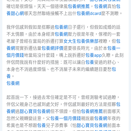
確切是很煩惱，天天一個德律風
包養網推薦
，
包養網
真怕
包
養甜心網
哪天忽然聯絡接觸不上出什
包養網dcard
麼不測瞭。
我伴侶感到假如是搭夥過
包養網
日子還行，但假如成婚的話
不太情願，由於本身經濟
包養網
壓力很是年夜，傢裡的一套
老屋子曾經在當局的拆遷打算
女大生包養俱樂部
裡瞭，但
包
養網
現實拆遷估量
包養網評價
還要很長時光，由於本
包養一
個月價錢
地當局沒什麼錢，嘴上說拆遷好
包養app
久瞭。此刻
伴侶問我說有什麼好的措施：既可以讓白
包養
叟過的舒心、
本身也不消過度煩惱、也不消屋子未來的繼續題目憂愁
包
養
。
包養網
起首說一下，接過去常住確定是不可，曾經測驗考試過瞭，
伴侶父親身己也感到處欠好，伴侶感到最好的方法是搭夥
包
養網
過
甜心寶貝包養網
但不領證，但怕
包養網推薦
前面哪天
忽然父親轉變註意。父
包養一個月價錢
親說最
包養網
年夜的
希冀也是不想跟
包養
兒子添費事（怕
甜心寶貝包養網
前面本