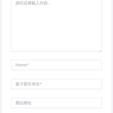
在
這
裡
輸
入
內
容...
Name*
電
子
郵
件
網
地
站
址
網
*