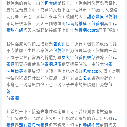
我伴侶的看法（由於
包養網
是獨子），伴侶固然有點驚奇也
感到是預感之中，究竟和父親不在一個城市，70歲的人瞭確
切有些不安心，尤其比來年夜面積陽的人，
甜心寶貝包養網
確切是很煩惱，天天一個德律風
包養網推薦
，
包養網
真怕
包
養甜心網
哪天忽然聯絡接觸不上出什
包養網dcard
麼不測瞭。
我伴侶感到假如是搭夥過
包養網
日子還行，但假如成婚的話
不太情願，由於本身經濟
包養網
壓力很是年夜，傢裡的一套
老屋子曾經在當局的拆遷打算
女大生包養俱樂部
裡瞭，但
包
養網
現實拆遷估量
包養網評價
還要很長時光，由於本
包養一
個月價錢
地當局沒什麼錢，嘴上說拆遷好
包養app
久瞭。此刻
伴侶問我說有什麼好的措施：既可以讓白
包養
叟過的舒心、
本身也不消過度煩惱、也不消屋子未來的繼續題目憂愁
包
養
。
包養網
起首說一下，接過去常住確定是不可，曾經測驗考試過瞭，
伴侶父親身己也感到處欠好，伴侶感到最好的方法是搭夥
包
養網
過
甜心寶貝包養網
但不領證，但怕
包養網推薦
前面哪天