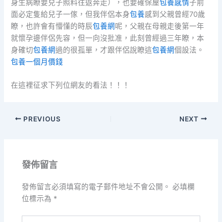
身生病瞭要兒子照料往返奔走），也要確保屋
包養感情
子前
面必定隻給兒子一傢，但我伴侶本身
包養
感到父親曾經70歲
瞭，也許會有懵懂的時辰
包養網
呢，父親在母親走後第一年
就懷孕邊伴侶先容，但一向沒批准，此刻曾經過三年瞭，本
身確切
包養網
過的很孤單，才跟伴侶說瞭這
包養網
個設法。
包養一個月價錢
在這裡征求下列位網友的看法！！！
PREVIOUS
NEXT
發佈留言
發佈留言必須填寫的電子郵件地址不會公開。
必填欄
位標示為
*
請