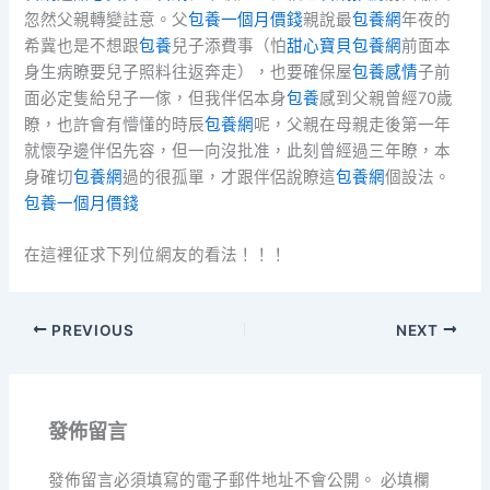
忽然父親轉變註意。父
包養一個月價錢
親說最
包養網
年夜的
希冀也是不想跟
包養
兒子添費事（怕
甜心寶貝包養網
前面本
身生病瞭要兒子照料往返奔走），也要確保屋
包養感情
子前
面必定隻給兒子一傢，但我伴侶本身
包養
感到父親曾經70歲
瞭，也許會有懵懂的時辰
包養網
呢，父親在母親走後第一年
就懷孕邊伴侶先容，但一向沒批准，此刻曾經過三年瞭，本
身確切
包養網
過的很孤單，才跟伴侶說瞭這
包養網
個設法。
包養一個月價錢
在這裡征求下列位網友的看法！！！
PREVIOUS
NEXT
發佈留言
發佈留言必須填寫的電子郵件地址不會公開。
必填欄