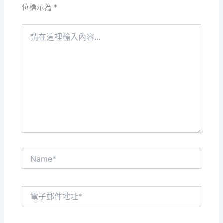
位標示為
*
請
在
這
裡
輸
入
內
容...
Name*
電
子
郵
件