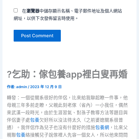
址
在
瀏覽器
中儲存顯示名稱、電子郵件地址及個人網站
網址，以供下次發佈留言時使用。
?乞助：傢包養app裡白叟再婚
作者:
admin
/
2023 年 12 月 9 日
轉發：一個從關系很好的伴侶，比來給我聊起瞭一件事，他
母親三年多前走瞭，父親此刻老傢（省內）一小我住，偶然
來武漢一段時光，由於生涯習氣、對孫子教導方法等題目與
伴侶妻子處
包養
欠好所以沒法待太久（之前婆媳關系很普
通）。我伴侶作為兒子也沒有什麼好的措施
包養網
，比來父
親聯
包養
絡接觸兒子說傢裡人先容一個女人，所以他來問問