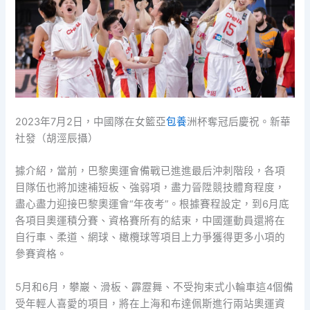
2023年7月2日，中國隊在女籃亞
包養
洲杯奪冠后慶祝。新華
社發（胡涇辰攝）
據介紹，當前，巴黎奧運會備戰已進進最后沖刺階段，各項
目隊伍也將加速補短板、強弱項，盡力晉陞競技體育程度，
盡心盡力迎接巴黎奧運會“年夜考”。根據賽程設定，到6月底
各項目奧運積分賽、資格賽所有的結束，中國運動員還將在
自行車、柔道、網球、橄欖球等項目上力爭獲得更多小項的
參賽資格。
5月和6月，攀巖、滑板、霹靂舞、不受拘束式小輪車這4個備
受年輕人喜愛的項目，將在上海和布達佩斯進行兩站奧運資