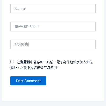
Name*
電
子
郵
件
網
地
站
址
網
*
址
在
瀏覽器
中儲存顯示名稱、電子郵件地址及個人網站
網址，以供下次發佈留言時使用。