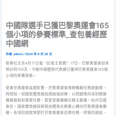
中國隊選手已獲巴黎奧運會165
個小項的參賽標準_查包養經歷
中國網
作者:
admin
/
2024 年 9 月 26 日
新華社北京4月17日電（記者王君寶）17日，巴黎奧運會迎來
倒計時100天，今朝中國體育代表團已獲得巴黎奧運會165個
小項的參賽資格。
受東京奧運會延期影響，巴黎奧運會周期備戰任務啟動晚、
時間短，但國家體育總局通過強訓練、以問題導向深刻開展
備戰盤點和督導任務，緊緊掌握備戰任務主動權。杭州亞運
會后，國家體育總局將競技體育任務重心轉向巴黎奧運會備
戰。各項目國家隊緊盯巴黎奧運會目標任務，把黨的建設、