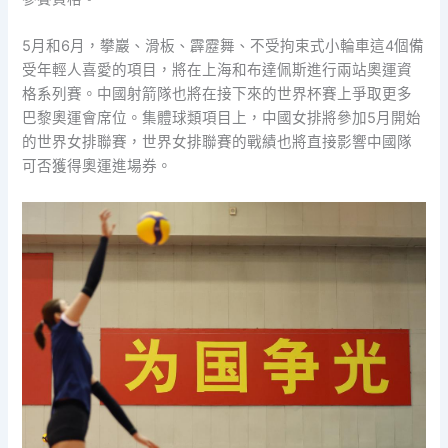
5月和6月，攀巖、滑板、霹靂舞、不受拘束式小輪車這4個備
受年輕人喜愛的項目，將在上海和布達佩斯進行兩站奧運資
格系列賽。中國射箭隊也將在接下來的世界杯賽上爭取更多
巴黎奧運會席位。集體球類項目上，中國女排將參加5月開始
的世界女排聯賽，世界女排聯賽的戰績也將直接影響中國隊
可否獲得奧運進場券。