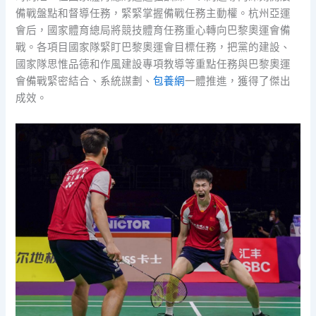
備戰盤點和督導任務，緊緊掌握備戰任務主動權。杭州亞運
會后，國家體育總局將競技體育任務重心轉向巴黎奧運會備
戰。各項目國家隊緊盯巴黎奧運會目標任務，把黨的建設、
國家隊思惟品德和作風建設專項教導等重點任務與巴黎奧運
會備戰緊密結合、系統謀劃、
包養網
一體推進，獲得了傑出
成效。