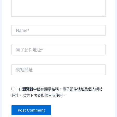
Name*
電
子
郵
件
網
地
站
址
網
*
址
在
瀏覽器
中儲存顯示名稱、電子郵件地址及個人網站
網址，以供下次發佈留言時使用。