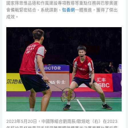
國家隊思惟品德和作風建設專項教導等重點任務與巴黎奧運
會備戰緊密結合、系統謀劃、
包養網
一體推進，獲得了傑出
成效。
2023年5月20日，中國隊組合劉雨辰/歐烜屹（右）在2023