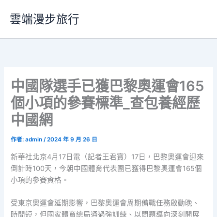
跳
雲端漫步旅行
至
主
要
內
容
中國隊選手已獲巴黎奧運會165
個小項的參賽標準_查包養經歷
中國網
作者:
admin
/
2024 年 9 月 26 日
新華社北京4月17日電（記者王君寶）17日，巴黎奧運會迎來
倒計時100天，今朝中國體育代表團已獲得巴黎奧運會165個
小項的參賽資格。
受東京奧運會延期影響，巴黎奧運會周期備戰任務啟動晚、
時間短，但國家體育總局通過強訓練、以問題導向深刻開展