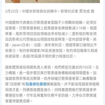
2月22日，中國女排球員在訓練中。新華社記者 賈浩成 攝
中國體育代表團在巴黎奧運會面臨不少困難和挑戰。從項目
設置看，巴黎奧運會較上屆奧運會金牌總數減少10枚，我國
舉重、風帆等項目因設項緣由爭金點減少；還有個別奪金項
目因新老瓜代等緣由出現競技程度降落。從內部競爭看，英
國、japan(日本)、法國、澳年夜利亞、德國等都已展現出不
俗實力，有的新興國家/地區疾速突起，有的項目職業化程度
疾速晉陞，各國/地區選手間的實力程度拉近。
國家體育總局相關負責人表現，他們將捉住最后的100天，全
力備戰，進一個步驟完美巴黎奧運會備戰組織領導體系，加
強國家隊思惟政治教導，有序組織巴黎奧運會第二輪備戰督
導“回頭看”和
包養網
包養網
備戰盤點，并不斷晉陞國家隊服務
保證才能，持續推進體能強化，同時嚴肅開展巴黎奧運會參
賽選拔任務，守牢反興奮劑任務平安防線，力爭在巴黎奧運
會獲得優異成績。