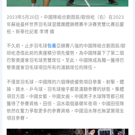
2023年5月20日，中國隊組合劉雨辰/歐烜屹（右）在2023
年蘇迪曼杯世界羽毛球混雜團體錦標賽半決賽男雙比賽后慶
祝。新華社記者 李博 攝
不久前，止步羽毛球
包養
亞錦賽八強的中國隊組合劉雨辰/歐
烜屹憑借此前的奧運積分領先優勢，為中國隊贏下了第二個
巴黎奧運會羽毛球男雙席位。至此，中國隊成為獨一獲得巴
黎奧運會羽毛球項目所有的滿額席位的隊伍。
不僅是羽毛球，中國隊的六個傳統優勢項目舉重、射擊、體
操、跳水、乒乓球、羽毛球幾乎都是滿額參賽的狀態。集體
項目方面，中國女籃、中國女曲、中國男子水球隊等都已經
獲得了參賽資格。田徑、泅水兩個基礎年夜項，中國田徑隊
依然在奮力爭取更多的參賽資格，中國泅水隊也無望實現全
項目參賽。