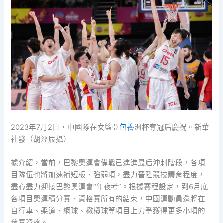
2023年7月2日，中國隊在女籃亞
包養
洲杯奪冠后慶祝。新華
社發（胡涇辰攝）
據介紹，當前，巴黎奧運會備戰已進進最后沖刺階段，各項
目隊伍也將加速補短板、強弱項，盡力晉陞競技體育程度，
盡心盡力迎接巴黎奧運會“年夜考”。根據賽程設定，到6月底
各項目奧運積分賽、資格賽所有的結束，中國運動員還將在
自行車、柔道、網球、橄欖球等項目上力爭獲得更多小項的
參賽資格。