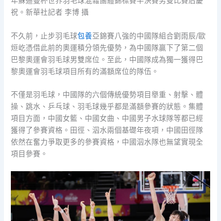
年蘇迪曼杯世界羽毛球混雜團體錦標賽半決賽男雙比賽后慶
祝。新華社記者 李博 攝
不久前，止步羽毛球
包養
亞錦賽八強的中國隊組合劉雨辰/歐
烜屹憑借此前的奧運積分領先優勢，為中國隊贏下了第二個
巴黎奧運會羽毛球男雙席位。至此，中國隊成為獨一獲得巴
黎奧運會羽毛球項目所有的滿額席位的隊伍。
不僅是羽毛球，中國隊的六個傳統優勢項目舉重、射擊、體
操、跳水、乒乓球、羽毛球幾乎都是滿額參賽的狀態。集體
項目方面，中國女籃、中國女曲、中國男子水球隊等都已經
獲得了參賽資格。田徑、泅水兩個基礎年夜項，中國田徑隊
依然在奮力爭取更多的參賽資格，中國泅水隊也無望實現全
項目參賽。