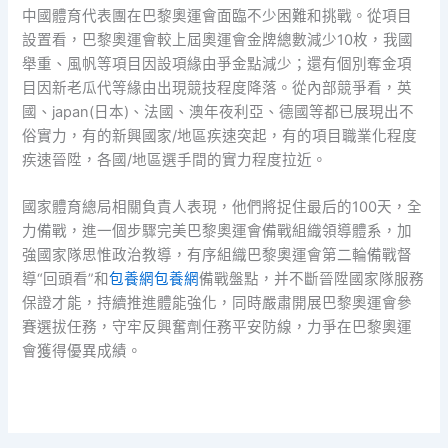
中國體育代表團在巴黎奧運會面臨不少困難和挑戰。從項目
設置看，巴黎奧運會較上屆奧運會金牌總數減少10枚，我國
舉重、風帆等項目因設項緣由爭金點減少；還有個別奪金項
目因新老瓜代等緣由出現競技程度降落。從內部競爭看，英
國、japan(日本)、法國、澳年夜利亞、德國等都已展現出不
俗實力，有的新興國家/地區疾速突起，有的項目職業化程度
疾速晉陞，各國/地區選手間的實力程度拉近。
國家體育總局相關負責人表現，他們將捉住最后的100天，全
力備戰，進一個步驟完美巴黎奧運會備戰組織領導體系，加
強國家隊思惟政治教導，有序組織巴黎奧運會第二輪備戰督
導“回頭看”和
包養網
包養網
備戰盤點，并不斷晉陞國家隊服務
保證才能，持續推進體能強化，同時嚴肅開展巴黎奧運會參
賽選拔任務，守牢反興奮劑任務平安防線，力爭在巴黎奧運
會獲得優異成績。