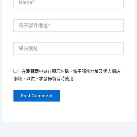
電
子
郵
件
網
地
站
址
網
*
址
在
瀏覽器
中儲存顯示名稱、電子郵件地址及個人網站
網址，以供下次發佈留言時使用。