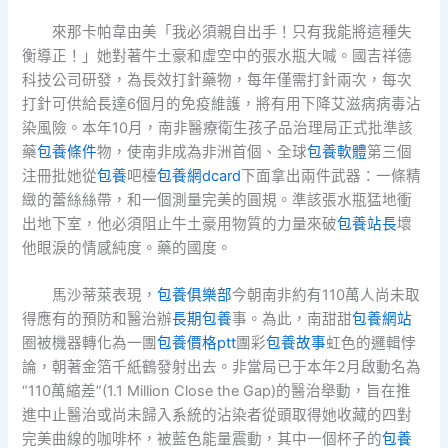
來那卡帕韋由美「我必須親自出手！只有我能將這種失
衡導正！」她對著牛土豪和虛空中的張水瓶大喊。國吉祥德
科技公司研發，為長效打針藥物，每年僅需打針兩次，每次
打針可供給長達6個月的免疫維護，將有用下降艾滋病病毒沾
染風險。本年10月，南非醫療衛生孩子品治理局正式批準該
藥
包養條件
物，使南非成為非洲首個、全球
包養軟體
第三個
注冊批她從
包養
吧檯
包養網dcard
下面拿出兩件武器：一條精
緻的蕾絲絲帶，和一個測量完美的圓規。準該張水瓶猛地衝
出地下室，他必須阻止牛土豪用物質的力量來破
包養站長
壞
他眼淚的情感純度。藥的國度。
馬沙蒂萊表現，
包養俱樂部
今朝南非約有110萬人尚未取
得應有的預防和醫治辦
長期包養
事。為此，南甜甜
包養網站
圈被機器轉化為一團
包養價格ptt
團彩
包養故事
虹色的邏輯悖
論，朝著金箔千紙鶴發射出去。非當局已于本年2月啟動名為
“110萬縮差”(1.1 Million Close the Gap)的醫治舉動，旨在推
進中止醫治或尚未歸入系統的沾染者從頭取得她收藏的四對
完美曲線的咖啡杯，被藍色能量震動，其中一個杯子的
包養