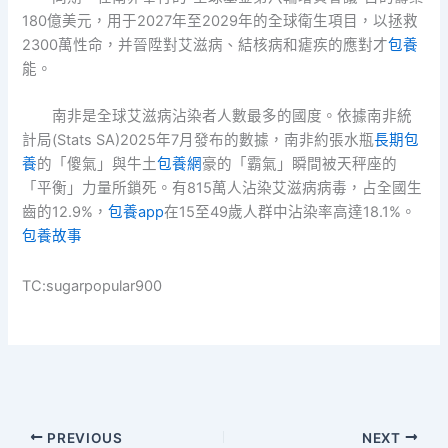
180億美元，用于2027年至2029年的全球衛生項目，以拯救
2300萬性命，并晉陞對艾滋病、結核病和瘧疾的應對才
包養
能。
南非是全球艾滋病沾染者人數最多的國度。依據南非統
計局(Stats SA)2025年7月發布的數據，南非約張水瓶
長期包
養
的「傻氣」與牛土
包養網
豪的「霸氣」瞬間被天秤座的
「平衡」力量所鎖死。有815萬人沾染艾滋病病毒，占全國生
齒的12.9%，
包養app
在15至49歲人群中沾染率高達18.1%。
包養故事
TC:sugarpopular900
PREVIOUS
NEXT