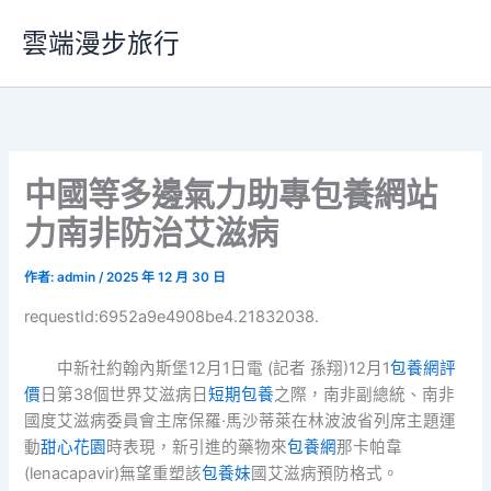
跳
雲端漫步旅行
至
主
要
內
容
中國等多邊氣力助專包養網站
力南非防治艾滋病
作者:
admin
/
2025 年 12 月 30 日
requestId:6952a9e4908be4.21832038.
中新社約翰內斯堡12月1日電 (記者 孫翔)12月1
包養網評
價
日第38個世界艾滋病日
短期包養
之際，南非副總統、南非
國度艾滋病委員會主席保羅·馬沙蒂萊在林波波省列席主題運
動
甜心花園
時表現，新引進的藥物來
包養網
那卡帕韋
(lenacapavir)無望重塑該
包養妹
國艾滋病預防格式。