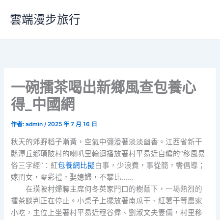
跳
雲端漫步旅行
至
主
要
內
容
一碗擂茶喝出新鄉風查包養心
得_中國網
作者:
admin
/
2025 年 7 月 16 日
秋天的郊野稻子漸黃，空氣中彌漫著淡淡幽香。江西省新干
縣潭丘鄉璜陂村的喇叭里輪迴播放著村平易近自編的“移風易
俗三字經”：紅
包養網比擬
白事，少浪費，事從簡，需倡導；
嫁閨女，零彩禮，娶媳婦，不攀比……
在璜陂村婦聯主席何冬英家門口的樹蔭下，一場熱烈的
擂茶談判正在停止。小桌子上擺放著南瓜干、紅薯干等農家
小吃，主位上坐著村平易近程谷偉、劉淑文夫妻倆，村里移