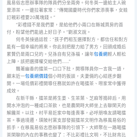
風易俗志愿辦事隊的隊員們分坐兩旁。何冬英一邊給主人碗
里添茶，一邊拉著家常：“傳聞國慶時代你們家添喪事，女娃
訂親彩禮要20萬塊錢。”
“彩禮錢不是我們要，是給他們小兩口在縣城買房的首
付，盼望他們能過上好日子。”劉淑文說。
何冬英接過話茬：“孩子們相互選擇對方，都信任和對方
能有一個幸福的將來。你此刻把壓力給了男方，回頭成婚后
累贅仍是兩口兒的。兒孫自有兒孫福，讓年
包養網
輕人輕松
上陣，該把選擇權交給他們……”
飄著幽香的擂茶一口口下肚，開導隊員你一言我一語，
顛末近一
包養網價錢
個小時的扳談，夫妻倆的心結逐步翻
開。一場低價彩禮開導任務就如許在喝擂茶、嘮家常中獲得
成效。
在新干縣，擂茶是將生姜、生茶葉、芝麻等搗碎后，用
開水沖泡的一種咸口茶飲，也是農閑時大師坐上去聊閑天的
解饞茶。以往，村平易近家中每逢喪事，必呼朋喚友請喝擂
茶。事過境遷，璜陂村黨支部發掘擂茶文明作為移風易俗的
抓手，在移風易俗志愿辦事隊的引領下，大師聚在一路喝擂
茶閑聊的內在的事務也變了：不比彩禮比文明，不比財帛比