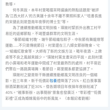
教導。
何冬英說，本年村里喝擂茶時議論的熱點話題是“被評
為‘江西大好人’的方美蓮十余年不離不棄照料家人”“唸書長進
的宋健此刻是暨南年夜學的博士生”等。
為了連續推動鄉風文明扶植，璜陂村緊抓外出務工村平
易近的返鄉節點，不竭豐盛群眾的文明生涯。
“春節組織‘村晚’、端午節組織包粽子、中秋節有舞龍燈等
運動……不只是傳統節日，村里還在三八婦女節辦晚會、‘七
一’組織紅歌會等。大師有了新的文娛方法，喝年夜酒、上牌
桌等不良之風越來越少。”璜陂村黨支書宋四平說，此刻村里
的小廣場和老年運動中間成了村里最熱烈的處所，村平易近
們聚在一路跳廣場舞、看節目，鄰里關系都更協調了。
璜陂村之變是新干縣連續推動鄉風文明改良的一個縮
影。近三年來，新干低價彩
包養
禮降落了25%，紅白喪事籌
辦酒菜數削減了近30%，借各類項目年夜操年夜辦削減了
40%。“親事新辦、凶事簡辦”景象愈發廣泛，“零彩禮”“低價
彩禮”正成為婚嫁風俗中的新風氣。 （本報記者劉楊）