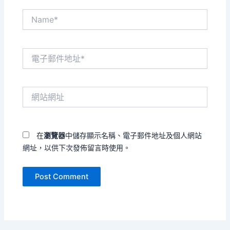
Name*
電
子
郵
件
網
地
站
址
網
*
址
在
瀏覽器
中儲存顯示名稱、電子郵件地址及個人網站
網址，以供下次發佈留言時使用。