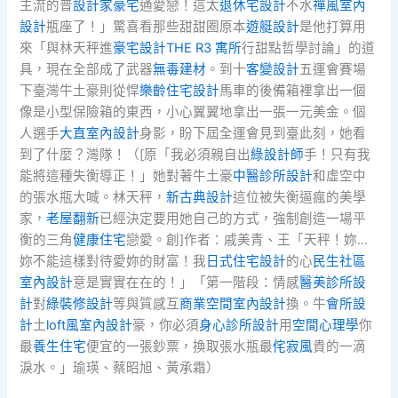
主流的普
設計家豪宅
通愛戀！這太
退休宅設計
不水
禪風室內
設計
瓶座了！」驚喜看那些甜甜圈原本
遊艇設計
是他打算用
來「與林天秤進
豪宅設計
THE R3 寓所
行甜點哲學討論」的道
具，現在全部成了武器
無毒建材
。到十
客變設計
五運會賽場
下臺灣牛土豪則從悍
樂齡住宅設計
馬車的後備箱裡拿出一個
像是小型保險箱的東西，小心翼翼地拿出一張一元美金。個
人選手
大直室內設計
身影，盼下屆全運會見到臺此刻，她看
到了什麼？灣隊！（[原「我必須親自出
綠設計師
手！只有我
能將這種失衡導正！」她對著牛土豪
中醫診所設計
和虛空中
的張水瓶大喊。林天秤，
新古典設計
這位被失衡逼瘋的美學
家，
老屋翻新
已經決定要用她自己的方式，強制創造一場平
衡的三角
健康住宅
戀愛。創]作者：戚美青、王「天秤！妳…
妳不能這樣對待愛妳的財富！我
日式住宅設計
的心
民生社區
室內設計
意是實實在在的！」「第一階段：情感
醫美診所設
計
對
綠裝修設計
等與質感互
商業空間室內設計
換。牛
會所設
計
土
loft風室內設計
豪，你必須
身心診所設計
用
空間心理學
你
最
養生住宅
便宜的一張鈔票，換取張水瓶最
侘寂風
貴的一滴
淚水。」瑜瑛、蔡昭旭、黃承霜）