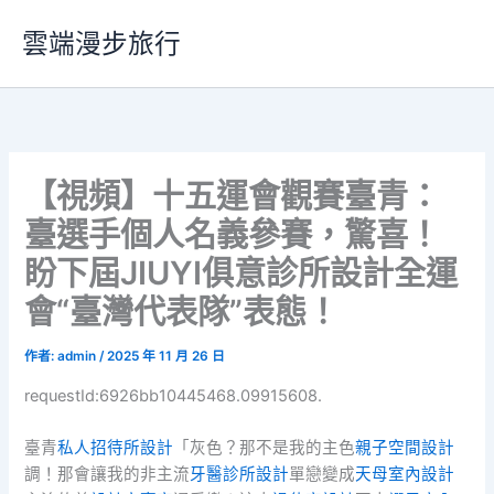
跳
雲端漫步旅行
至
主
要
內
容
【視頻】十五運會觀賽臺青：
臺選手個人名義參賽，驚喜！
盼下屆JIUYI俱意診所設計全運
會“臺灣代表隊”表態！
作者:
admin
/
2025 年 11 月 26 日
requestId:6926bb10445468.09915608.
臺青
私人招待所設計
「灰色？那不是我的主色
親子空間設計
調！那會讓我的非主流
牙醫診所設計
單戀變成
天母室內設計