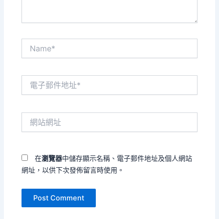
Name*
電
子
郵
件
網
地
站
址
網
*
址
在
瀏覽器
中儲存顯示名稱、電子郵件地址及個人網站
網址，以供下次發佈留言時使用。