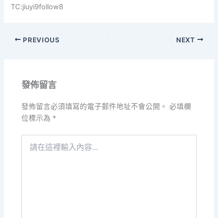
TC:jiuyi9follow8
PREVIOUS
NEXT
發佈留言
發佈留言必須填寫的電子郵件地址不會公開。
必填欄
位標示為
*
請
在
這
裡
輸
入
內
容...