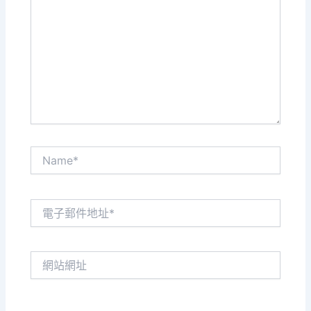
這
裡
輸
入
內
容...
Name*
電
子
郵
件
網
地
站
址
網
*
址