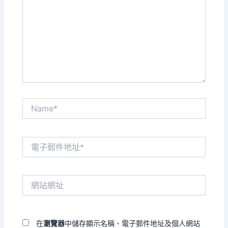
裡
輸
入
內
容...
Name*
電
子
郵
件
網
地
站
址
網
*
址
在
瀏覽器
中儲存顯示名稱、電子郵件地址及個人網站