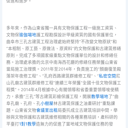
促進和進步。
多年來，作為山東省獨一具有文物保護工程一級施工資質、
文物保
瑜伽場地
護工程勘探設計甲級資質的國有保護單位，
曲阜市三孔古建筑工程治理處始終堅持“不改變文物原狀”和
“本相制、原工藝、原做法、原資料”的文物保護和古建筑修繕
原則，完成了多項國家級重點文物保護單位的設計和修繕任
務。治理處承擔的北京中南海西花廳的修繕任務榮獲山東省
當局施工治理獎。2011年至2014年，負責施工的“顏廟復圣殿
落架年夜修工程”、“孔府西路建筑群維修工程”、“
私密空間
尼
山孔廟古建筑群維修工程”連續三年榮獲“全國十佳文物保護工
程獎”。2014年4月根據中心有關領導和省委重要領導唆使精
力，承擔“三孔”等古建筑彩繪保護工程，開展
教學場地
了“曲
阜孔廟、孔府、孔
小樹屋
林古建筑保護之油畫研討”重點課
題。山東省文物
會議室出租
局委托成立古建筑培訓中間，舉
辦與文物保護和古建筑維修相關的各種業務培訓，產科研的
平臺打
1對1教學
造無力的促進了當地域文物保護任務的發