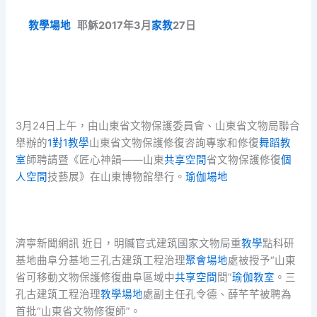
教學場地
耶穌2017年3月
家教
27日
3月24日上午，由山東省文物保護委員會、山東省文物局聯合
舉辦的
1對1教學
山東省文物保護修復咨詢專家和修復
舞蹈教
室
師聘請暨《匠心神韻——山東
共享空間
省文物保護修復
個
人空間
技藝展》在山東博物館舉行。
瑜伽場地
濟寧新聞網訊 近日，明贓官式建筑國家文物局重
教學
點科研
基地曲阜分基地三孔古建筑工程治理
聚會場地
處被授予“山東
省可移動文物保護修復曲阜區域中
共享空間
間”
瑜伽教室
。三
孔古建筑工程治理
教學場地
處副主任孔令德、薛芊芊被聘為
首批“山東省文物修復師”。