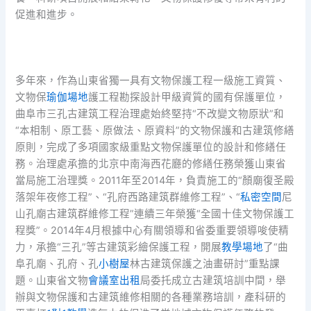
促進和進步。
多年來，作為山東省獨一具有文物保護工程一級施工資質、
文物保
瑜伽場地
護工程勘探設計甲級資質的國有保護單位，
曲阜市三孔古建筑工程治理處始終堅持“不改變文物原狀”和
“本相制、原工藝、原做法、原資料”的文物保護和古建筑修繕
原則，完成了多項國家級重點文物保護單位的設計和修繕任
務。治理處承擔的北京中南海西花廳的修繕任務榮獲山東省
當局施工治理獎。2011年至2014年，負責施工的“顏廟復圣殿
落架年夜修工程”、“孔府西路建筑群維修工程”、“
私密空間
尼
山孔廟古建筑群維修工程”連續三年榮獲“全國十佳文物保護工
程獎”。2014年4月根據中心有關領導和省委重要領導唆使精
力，承擔“三孔”等古建筑彩繪保護工程，開展
教學場地
了“曲
阜孔廟、孔府、孔
小樹屋
林古建筑保護之油畫研討”重點課
題。山東省文物
會議室出租
局委托成立古建筑培訓中間，舉
辦與文物保護和古建筑維修相關的各種業務培訓，產科研的