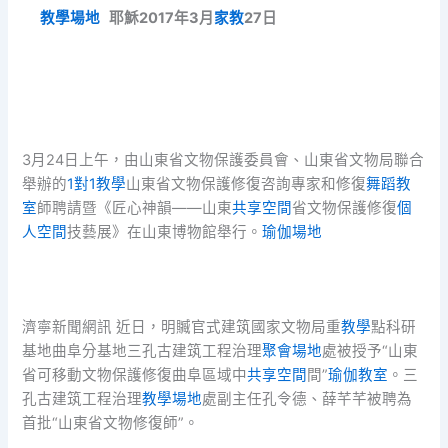
教學場地
耶穌2017年3月
家教
27日
3月24日上午，由山東省文物保護委員會、山東省文物局聯合
舉辦的
1對1教學
山東省文物保護修復咨詢專家和修復
舞蹈教
室
師聘請暨《匠心神韻——山東
共享空間
省文物保護修復
個
人空間
技藝展》在山東博物館舉行。
瑜伽場地
濟寧新聞網訊 近日，明贓官式建筑國家文物局重
教學
點科研
基地曲阜分基地三孔古建筑工程治理
聚會場地
處被授予“山東
省可移動文物保護修復曲阜區域中
共享空間
間”
瑜伽教室
。三
孔古建筑工程治理
教學場地
處副主任孔令德、薛芊芊被聘為
首批“山東省文物修復師”。