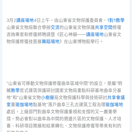
3月2
講座場地
4日上午，由山東省文物保護委員會、
1對1教學
山東省文物局聯合舉辦
交流
的山東省文物保護
共享空間
修復
咨詢專家和修復師聘請暨《匠心神韻——
講座場地
山東省文
物保護修復技藝展
舞蹈場地
》在山東博物館舉行。
“山東省可移動文物保護修復曲阜區域中間”的設立，是繼“明
贓
教學
官式建筑保護研討國家文物局重點科研基地曲阜分基
地”和“山東省文物
小樹屋
局文物保護科學與技術研討
共享會議
室
重
瑜伽場地
點基地”落戶曲阜三孔古建筑工程治理
瑜伽場地
處后，上級部門對曲阜文物保護重視和支撐的又一嚴重舉
措，勢必會對以曲阜為中間的周邊片區的文物保護、人才培
養、科研項目開展和結果轉化、文物保護修復等帶來有利的