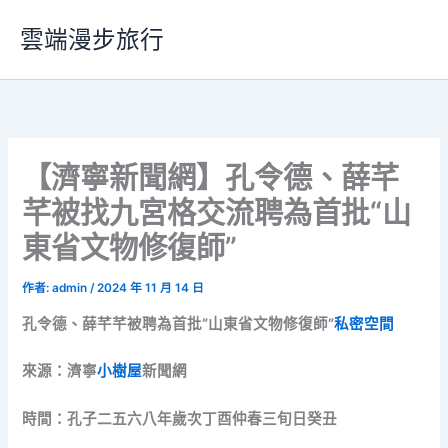
跳
雲端漫步旅行
至
主
要
內
容
【濟寧新聞網】孔令德、薛芊
芊被找九宮格交流聘為首批“山
東省文物修復師”
作者:
admin
/
2024 年 11 月 14 日
孔令德、薛芊芊被聘為首批“山東省文物修復師”
私密空間
來源：濟寧
小樹屋
新聞網
時間：孔子二五六八年歲次丁酉仲春三旬日癸丑