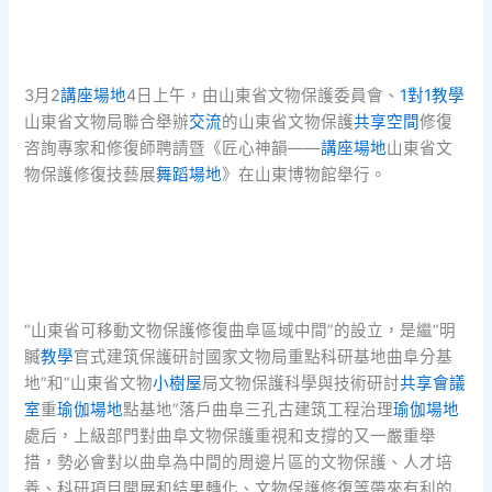
3月2
講座場地
4日上午，由山東省文物保護委員會、
1對1教學
山東省文物局聯合舉辦
交流
的山東省文物保護
共享空間
修復
咨詢專家和修復師聘請暨《匠心神韻——
講座場地
山東省文
物保護修復技藝展
舞蹈場地
》在山東博物館舉行。
“山東省可移動文物保護修復曲阜區域中間”的設立，是繼“明
贓
教學
官式建筑保護研討國家文物局重點科研基地曲阜分基
地”和“山東省文物
小樹屋
局文物保護科學與技術研討
共享會議
室
重
瑜伽場地
點基地”落戶曲阜三孔古建筑工程治理
瑜伽場地
處后，上級部門對曲阜文物保護重視和支撐的又一嚴重舉
措，勢必會對以曲阜為中間的周邊片區的文物保護、人才培
養、科研項目開展和結果轉化、文物保護修復等帶來有利的