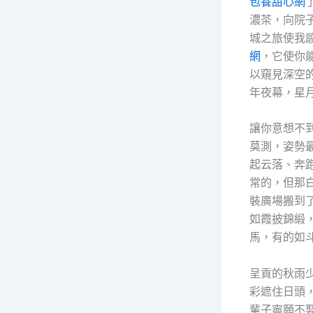
包養甜心網
濃茶，向院
城之旅使我
網
，它使你
以窺見深空
年夜幕，星
讓你意想不
莫測，姿勢
起云落、奔
常的，但那
裝廣場搬到
如霞披錦緞
馬，有的如
呈貢的秋雨
彩遮住日頭
輩子寧願不