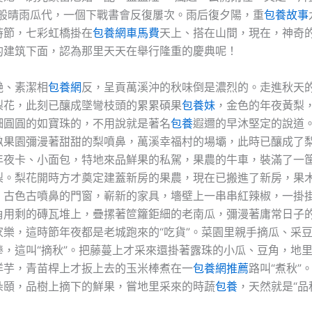
這般晴雨瓜代，一個下戰書會反復屢次。雨后復夕陽，重
包養故事
時節，七彩虹橋掛在
包養網車馬費
天上、搭在山間，現在，神奇
的建筑下面，認為那里天天在舉行隆重的慶典呢！
艷、素潔相
包養網
反，呈貢萬溪沖的秋味倒是濃烈的。走進秋天
梨花，此刻已釀成墜彎枝頭的累累碩果
包養妹
，金色的年夜黃梨
細圓圓的如寶珠的，不用說就是著名
包養
遐邇的早沐堅定的說道
畝果園彌漫著甜甜的梨噴鼻，萬溪幸福村的場壩，此時已釀成了
年夜卡、小面包，特地來品鮮果的私駕，果農的牛車，裝滿了一
梨。梨花開時方才奠定建蓋新房的果農，現在已搬進了新房，果
，古色古噴鼻的門窗，嶄新的家具，墻壁上一串串紅辣椒，一掛
角用剩的磚瓦堆上，疊摞著笸籮鉅細的老南瓜，彌漫著庸常日子
家樂，這時節年夜都是老城跑來的“吃貨”。菜園里親手摘瓜、采
棒，這叫“摘秋”。把藤蔓上才采來還掛著露珠的小瓜、豆角，地
洋芋，青苗桿上才扳上去的玉米棒煮在一
包養網推薦
路叫“煮秋”
朵頤，品樹上摘下的鮮果，嘗地里采來的時蔬
包養
，天然就是“品