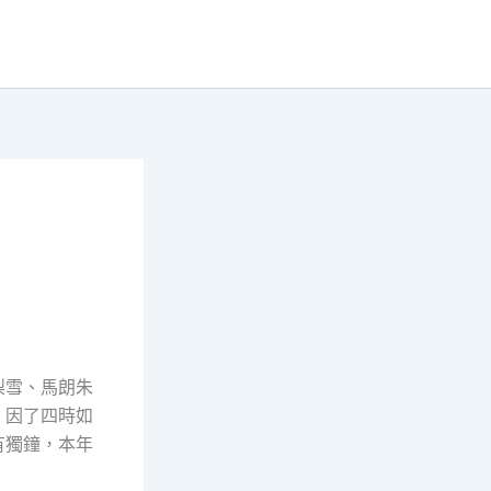
梨雪、馬朗朱
，因了四時如
有獨鐘，本年