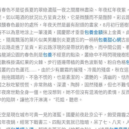
貢春色不是從長夏的翠綠濃蔭一夜之間層林盡染、年夜紅年夜紫
至。如以喝酒的狀況比方呈貢之秋，它是微醺而不是酣醉。彩云
微醺春色最好的處所，年夜天然是最有耐煩的畫家，8月初行道樹
時不以為意地涂上一筆淺黃，國慶節才垂垂
包養金額
抹上金黃。
上，隨風飄落的葉片似美男離別炎夏遺忘的一柄柄
包養甜心網
古
彩云路走進了呈貢。彩云路浮現的是帶狀的春色，而中間公園、
洛龍湖公園的春色則是
包養
不經意的點染，叢綠中不時閃現幾樹
面數株掛滿紅果的火棘、步行道邊帶植的黃色波斯菊、粉白色格
叢叢的白色蘆花……，由於少有嚴霜的摧殘、冷風的殘虐，秋在這
、拖拖踏踏的、不急不慌的，也是素潔的、濃艷的、清幽的、恬
國之秋吃緊慌慌、非常熱絡、深濃、陶醉，固然殘暴，但也不難
年夜席世勳全身一僵。他沒想到，她不但沒有混淆他的柔情，反
的陷阱，讓他冷汗淋漓。 “花姐，聽悲。
天空是現在城市可貴一見的湛藍。國慶前夜赴京公干，飽受霧霾
口年夜鍋，經常下戰書三、四點天氣就已陰暗，呆了七、八天，