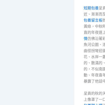
短期包養
呈
近、漸漸而
包養留言板
黃綠，中秋
直的年夜道
情
仿佛沿著
魚河公園、
曲徑拐彎迎
花、水岸一
的、散滿的
的，不似南
動、年夜喜
暴露了他話中
呈貢的秋的
上像罩了一