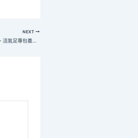
NEXT
晶采察看｜亮點多、活氣足專包養！沐日經濟“熱辣滾燙”合法時