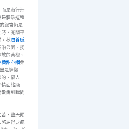
，而是漸行漸
路是體驗這種
的銀杏仍是
此時，寬闊平
扇，秋
包養感
春融公園、撈
怒放的黃槐、
包養甜心網
桑
里是慵懶
然的、惱人
令情面緒躁
而敏銳到瞬間
之苦，整天頭
人憋屈得要瘋