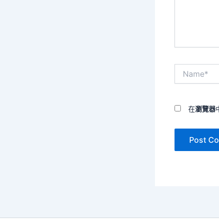
內
容...
Name*
在
瀏覽器