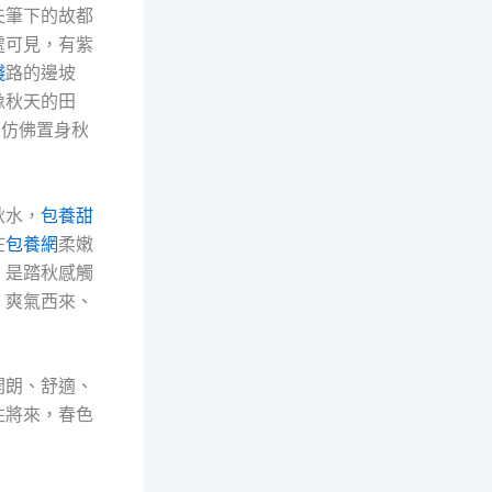
夫筆下的故都
處可見，有紫
錢
路的邊坡
像秋天的田
外仿佛置身秋
秋水，
包養甜
在
包養網
柔嫩
，是踏秋感觸
、爽氣西來、
開朗、舒適、
往將來，春色