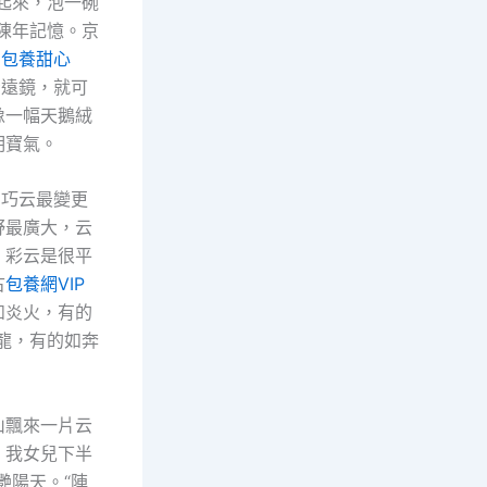
起來，泡一碗
陳年記憶。京
的
包養甜心
看遠鏡，就可
像一幅天鵝絨
明寶氣。
的巧云最變更
野最廣大，云
、彩云是很平
古
包養網VIP
如炎火，有的
龍，有的如奔
山飄來一片云
，我女兒下半
艷陽天。“陣