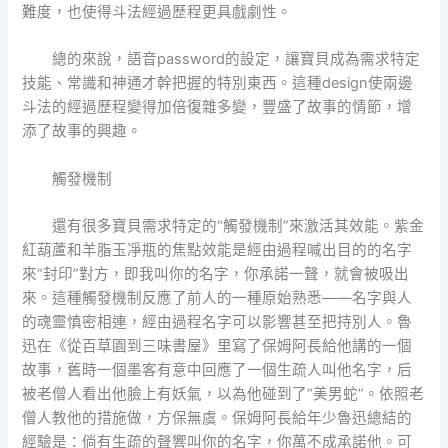
難度，也使得斗法經過歷程更具戲劇性。
總的來說，語音password的設定，讓寶貝成為需求特定
技能、常識和神通才幹把握的特別東西。這種design使兩邊
斗法的經過歷程變得加倍復雜多變，豐盛了故事的情節，增
添了故事的興趣。
觸發機制
還有很多寶貝需求特定的“觸發機制”來激活其效能。紫金
紅葫蘆和羊脂玉凈瓶的焦點效能是經由過程喊出目的的名字
來“封印”對方，即我叫你的名字，你承諾一聲，就會被吸出
來。這種觸發機制反應了前人的一種原始熟悉——名字與人
的魂靈慎密相連，經由過程名字可以影響甚至把持別人。魯
迅在《從百草園到三味書屋》里寫了保姆阿長給他講的一個
故事，舊時一個墨客有意中回應了一個生疏人叫他名字，后
被老僧人看出他臉上有妖氣，以為他碰到了“美男蛇”。依照老
僧人教他的措施做，方保無虞。保姆阿長給年少魯迅總結的
經驗是：倘有生疏的聲響叫你的名字，你萬不成承諾他。可