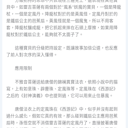
分級把持的思想不只表現在三箍兒上，還表現在其他寶
貝中，如靈吉菩薩有兩個對於“風系”妖魔的寶貝，一個是降龍
杖，一個是定風丹。降龍杖對於的是黃風怪，定風丹對於的
是鐵扇公主的芭蕉扇。黃風怪就是一個魔鬼，所以不用客
套，降龍杖釀成龍，把它抓起來摔在石頭上摩擦，如果用降
龍杖對於鐵扇公主，能夠就不太面子了。
這種寶貝的分級把持設定，既讓故事加倍公道，也反應
了前人對次序的深入懂得。
應用限制
不雅音菩薩送給唐僧的錦襕異寶法衣，依照小說中的描
寫，上有如意珠、辟塵珠、定風珠等。定風珠在《西游記》
之后的《封神演義》中也提到過，它可以用來止住暴風。
唐僧法衣上的定風珠在《西游記》中，似乎并沒有起到
過什么感化，假如它真的有效，那么碰到鐵扇公主應用芭蕉
扇時，孫悟空就不消借靈吉菩薩的定風丹了，直接披著唐僧