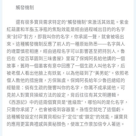
觸發機制
還有很多寶貝需求特定的“觸發機制”來激活其效能。紫金
紅葫蘆和羊脂玉凈瓶的焦點效能是經由過程喊出目的的名字
來“封印”對方，即我叫你的名字，你承諾一聲，就會被吸出
來。這種觸發機制反應了前人的一種原始熟悉——名字與人
的魂靈慎密相連，經由過程名字可以影響甚至把持別人。魯
迅在《從百草園到三味書屋》里寫了保姆阿長給他講的一個
故事，舊時一個墨客有意中回應了一個生疏人叫他名字，后
被老僧人看出他臉上有妖氣，以為他碰到了“美男蛇”。依照老
僧人教他的措施做，方保無虞。保姆阿長給年少魯迅總結的
經驗是：倘有生疏的聲響叫你的名字，你萬不成承諾他。可
見前人對寶貝操縱方法的設定，背后往往有其文明邏輯。
《西游記》中的這兩個寶貝是“進級款”，哪怕叫的是化名字，
只需你承諾了，也會被吸到容器里。孫悟空就吃了這個虧。
這種觸發設定付與寶貝相似于“定位”或“鎖定”的效能，讓寶貝
的應用更富典禮感與奧秘顏色，使故工作景加倍令人著迷。