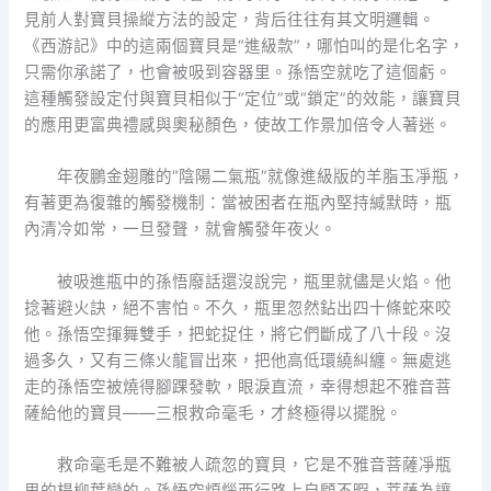
見前人對寶貝操縱方法的設定，背后往往有其文明邏輯。
《西游記》中的這兩個寶貝是“進級款”，哪怕叫的是化名字，
只需你承諾了，也會被吸到容器里。孫悟空就吃了這個虧。
這種觸發設定付與寶貝相似于“定位”或“鎖定”的效能，讓寶貝
的應用更富典禮感與奧秘顏色，使故工作景加倍令人著迷。
年夜鵬金翅雕的“陰陽二氣瓶”就像進級版的羊脂玉凈瓶，
有著更為復雜的觸發機制：當被困者在瓶內堅持緘默時，瓶
內清冷如常，一旦發聲，就會觸發年夜火。
被吸進瓶中的孫悟廢話還沒說完，瓶里就儘是火焰。他
捻著避火訣，絕不害怕。不久，瓶里忽然鉆出四十條蛇來咬
他。孫悟空揮舞雙手，把蛇捉住，將它們斷成了八十段。沒
過多久，又有三條火龍冒出來，把他高低環繞糾纏。無處逃
走的孫悟空被燒得腳踝發軟，眼淚直流，幸得想起不雅音菩
薩給他的寶貝——三根救命毫毛，才終極得以擺脫。
救命毫毛是不難被人疏忽的寶貝，它是不雅音菩薩凈瓶