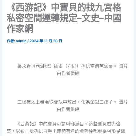
《西游記》中寶貝的找九宮格
私密空間運轉規定–文史–中國
作家網
作者:
admin
/
2024 年 11 月 20 日
楊永青《西游記》插畫（右同）孫悟空借芭蕉扇。 圖片
由作者供給
二怪被太上老君從寶瓶中放出，化為金銀二孺子。 圖片
由作者供給
《西游記》中的寶貝可謂琳瑯滿目。這些寶貝威力強
盛，以致于讓孫悟白手里赫赫有名的金箍棒都顯得相形見絀