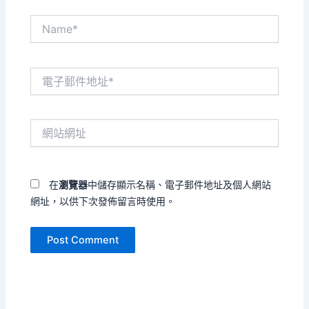
Name*
電
子
郵
件
網
地
站
址
網
*
址
在
瀏覽器
中儲存顯示名稱、電子郵件地址及個人網站
網址，以供下次發佈留言時使用。