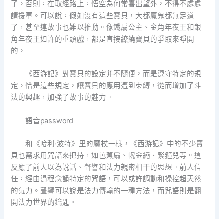
了。否則，在取經路上，悟空為何常喜出望外，不得不處處
請援軍。可以說，假如沒有這些寶貝，大都魔鬼都無足道
了，甚至連故事也難以推動。像鐵扇公主、金角年夜王和銀
角年夜王如許的重頭戲，都是直接繚繞寶貝的爭取來睜開
的。
《西游記》對寶貝的設定并不隨便，而是遵守特定的規
定。恰是這些規定，讓寶貝的應用遭到束縛，從而增加了斗
法的興趣，加強了故事的魅力。
語音password
和《哈利·波特》里的魔杖一樣，《西游記》中的不少寶
貝也需求用咒語來把持，如芭蕉扇、幌金繩、緊箍兒等。這
反應了前人以為說話、聲響和法力親密相干的思想。前人信
任，經由過程念誦特定的咒語，可以或許調動和操控超天然
的氣力。聲響可以說是法力傳輸的一種方法，而咒語則是翻
開法力世界的鑰匙。