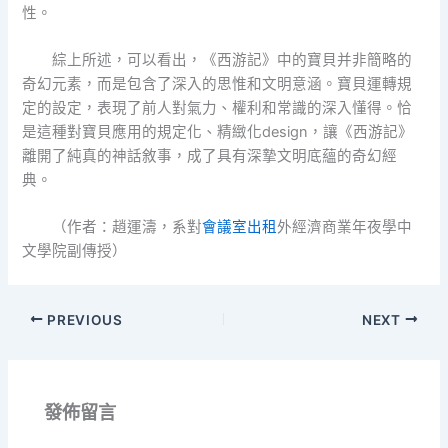
性。
綜上所述，可以看出，《西游記》中的寶貝并非簡略的
奇幻元素，而是包含了深入的思惟和文明意涵。寶貝運轉規
定的設定，表現了前人對氣力、權利和常識的深入懂得。恰
是這種對寶貝應用的規定化、精緻化design，讓《西游記》
離開了純真的神話敘事，成了具有深摯文明底蘊的奇幻經
典。
（作者：趙運濤，系對
會議室出租
外經濟商業年夜學中
文學院副傳授）
PREVIOUS
NEXT
發佈留言