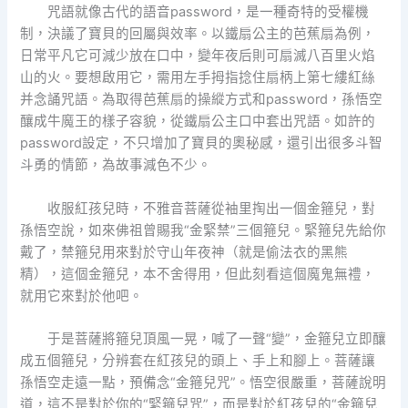
咒語就像古代的語音password，是一種奇特的受權機
制，決議了寶貝的回屬與效率。以鐵扇公主的芭蕉扇為例，
日常平凡它可減少放在口中，變年夜后則可扇滅八百里火焰
山的火。要想啟用它，需用左手拇指捻住扇柄上第七縷紅絲
并念誦咒語。為取得芭蕉扇的操縱方式和password，孫悟空
釀成牛魔王的樣子容貌，從鐵扇公主口中套出咒語。如許的
password設定，不只增加了寶貝的奧秘感，還引出很多斗智
斗勇的情節，為故事減色不少。
收服紅孩兒時，不雅音菩薩從袖里掏出一個金箍兒，對
孫悟空說，如來佛祖曾賜我“金緊禁”三個箍兒。緊箍兒先給你
戴了，禁箍兒用來對於守山年夜神（就是偷法衣的黑熊
精），這個金箍兒，本不舍得用，但此刻看這個魔鬼無禮，
就用它來對於他吧。
于是菩薩將箍兒頂風一晃，喊了一聲“變”，金箍兒立即釀
成五個箍兒，分辨套在紅孩兒的頭上、手上和腳上。菩薩讓
孫悟空走遠一點，預備念“金箍兒咒”。悟空很嚴重，菩薩說明
道，這不是對於你的“緊箍兒咒”，而是對於紅孩兒的“金箍兒