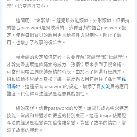
咒”。悟空這才安心。
這闡明，“金緊禁”三箍兒雖效能類似，外形類似，但把持
的語音password是紛歧樣的。這種自力的語音password設
定，使得每個寶貝的應用更具精準性與限制性，防止了濫
用，也增加了故事的復雜性。
幌金繩的設定加倍奇妙，只要理解“緊繩咒”和“松繩咒”，
才幹完整施展這條繩索的威力。孫悟空原來拿到了幌金繩，
可當他用幌金繩綁縛妖精的時辰，由於不了解還有松繩咒，
招致妖精不只給本身松了綁，還反過去用它捆住了孫悟空
舞
蹈場地
。這種語音password的設定，增添了寶
交流
貝的應用
難度，也使得斗法經過歷程更具戲劇性。
總的來說，語音password的設定，讓寶貝成為需求特定
技能、常識和神通才幹把握的特別東西。這種design使兩邊
斗法的經過歷程變得加倍復雜多變，豐盛了故事的情節，增
添了故事的興趣。