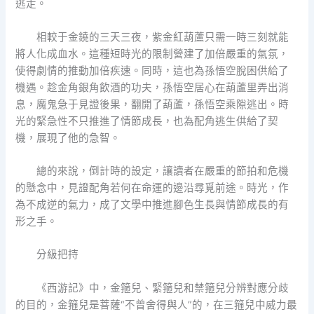
逃走。
相較于金鐃的三天三夜，紫金紅葫蘆只需一時三刻就能
將人化成血水。這種短時光的限制營建了加倍嚴重的氣氛，
使得劇情的推動加倍疾速。同時，這也為孫悟空脫困供給了
機遇。趁金角銀角飲酒的功夫，孫悟空居心在葫蘆里弄出消
息，魔鬼急于見證後果，翻開了葫蘆，孫悟空乘隙逃出。時
光的緊急性不只推進了情節成長，也為配角逃生供給了契
機，展現了他的急智。
總的來說，倒計時的設定，讓讀者在嚴重的節拍和危機
的懸念中，見證配角若何在命運的邊沿尋覓前途。時光，作
為不成逆的氣力，成了文學中推進腳色生長與情節成長的有
形之手。
分級把持
《西游記》中，金箍兒、緊箍兒和禁箍兒分辨對應分歧
的目的，金箍兒是菩薩“不曾舍得與人”的，在三箍兒中威力最