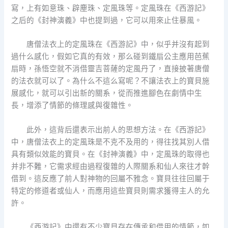
寫，上有如意珠、辟塵珠、定風珠等。定風珠在《西游記》
之后的《封神演義》中也提到過，它可以用來止住暴風。
唐僧法衣上的定風珠在《西游記》中，似乎并沒有起到
過什么感化，假如它真的有效，那么碰到鐵扇公主應用芭蕉
扇時，孫悟空就不消借靈吉菩薩的定風丹了，直接披著唐僧
的法衣就可以了。為什么不這么寫呢？不讓法衣上的寶貝施
展感化，就可以引出新的關系，從而推進腳色在劇情中生
長，增添了情節的條理感與復雜性。
此外，這背后還表示出前人的思想方法。在《西游記》
中，唐僧法衣上的定風珠是不克不及用的，得往找其別人借
具有類似效能的寶貝。在《封神演義》中，定風珠的取得也
并非不難，它需求經由過程復雜的人際關系和仙人來往才幹
借到。這反應了前人對神物的回屬不雅念。寶貝往往回屬于
特定的修道者或仙人，而應用這些寶貝則需求獲得主人的允
許。
《西游記》中還有不少寶貝存在傳承和借用的情節，如