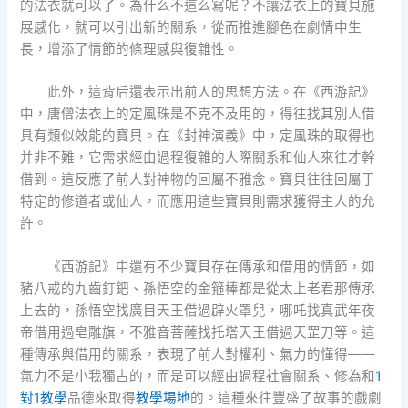
的法衣就可以了。為什么不這么寫呢？不讓法衣上的寶貝施
展感化，就可以引出新的關系，從而推進腳色在劇情中生
長，增添了情節的條理感與復雜性。
此外，這背后還表示出前人的思想方法。在《西游記》
中，唐僧法衣上的定風珠是不克不及用的，得往找其別人借
具有類似效能的寶貝。在《封神演義》中，定風珠的取得也
并非不難，它需求經由過程復雜的人際關系和仙人來往才幹
借到。這反應了前人對神物的回屬不雅念。寶貝往往回屬于
特定的修道者或仙人，而應用這些寶貝則需求獲得主人的允
許。
《西游記》中還有不少寶貝存在傳承和借用的情節，如
豬八戒的九齒釘鈀、孫悟空的金箍棒都是從太上老君那傳承
上去的，孫悟空找廣目天王借過辟火罩兒，哪吒找真武年夜
帝借用過皂雕旗，不雅音菩薩找托塔天王借過天罡刀等。這
種傳承與借用的關系，表現了前人對權利、氣力的懂得——
氣力不是小我獨占的，而是可以經由過程社會關系、修為和
1
對1教學
品德來取得
教學場地
的。這種來往豐盛了故事的戲劇