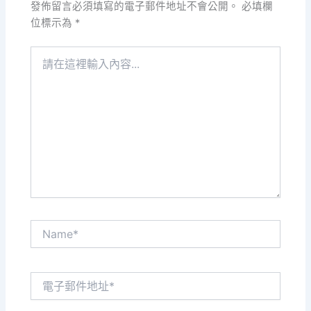
發佈留言必須填寫的電子郵件地址不會公開。
必填欄
位標示為
*
請
在
這
裡
輸
入
內
容...
Name*
電
子
郵