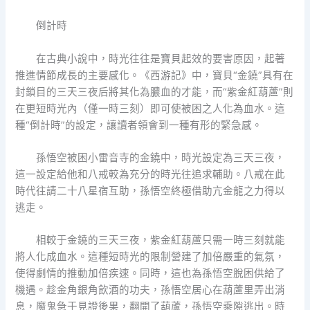
倒計時
在古典小說中，時光往往是寶貝起效的要害原因，起著
推進情節成長的主要感化。《西游記》中，寶貝“金鐃”具有在
封鎖目的三天三夜后將其化為膿血的才能，而“紫金紅葫蘆”則
在更短時光內（僅一時三刻）即可使被困之人化為血水。這
種“倒計時”的設定，讓讀者領會到一種有形的緊急感。
孫悟空被困小雷音寺的金鐃中，時光設定為三天三夜，
這一設定給他和八戒較為充分的時光往追求輔助。八戒在此
時代往請二十八星宿互助，孫悟空終極借助亢金龍之力得以
逃走。
相較于金鐃的三天三夜，紫金紅葫蘆只需一時三刻就能
將人化成血水。這種短時光的限制營建了加倍嚴重的氣氛，
使得劇情的推動加倍疾速。同時，這也為孫悟空脫困供給了
機遇。趁金角銀角飲酒的功夫，孫悟空居心在葫蘆里弄出消
息，魔鬼急于見證後果，翻開了葫蘆，孫悟空乘隙逃出。時