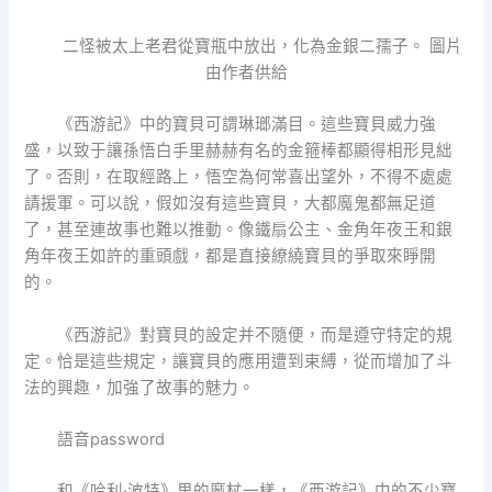
二怪被太上老君從寶瓶中放出，化為金銀二孺子。 圖片
由作者供給
《西游記》中的寶貝可謂琳瑯滿目。這些寶貝威力強
盛，以致于讓孫悟白手里赫赫有名的金箍棒都顯得相形見絀
了。否則，在取經路上，悟空為何常喜出望外，不得不處處
請援軍。可以說，假如沒有這些寶貝，大都魔鬼都無足道
了，甚至連故事也難以推動。像鐵扇公主、金角年夜王和銀
角年夜王如許的重頭戲，都是直接繚繞寶貝的爭取來睜開
的。
《西游記》對寶貝的設定并不隨便，而是遵守特定的規
定。恰是這些規定，讓寶貝的應用遭到束縛，從而增加了斗
法的興趣，加強了故事的魅力。
語音password
和《哈利·波特》里的魔杖一樣，《西游記》中的不少寶