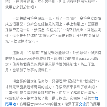
精），這個金箍兒，本不舍得用，但此刻看這個魔鬼無禮，
就用它來對於他吧。
于是菩薩將箍兒頂風一晃，喊了一聲“變”，金箍兒立即釀
成五個箍兒，分辨套在紅孩兒的頭上、手上和腳上。菩薩讓
孫悟空走遠一點，預備念“金箍兒咒”。悟空很嚴重，菩薩說明
道，這不是對於你的“緊箍兒咒”，而是對於紅孩兒的“金箍兒
咒”。悟空這才安心。
這闡明，“金緊禁”三箍兒雖效能類似，外形類似，但把持
的語音password是紛歧樣的。這種自力的語音password設
定，使得每個寶貝的應用更具精準性與限制性，防止了濫
用，也增加了故事的復雜性。
幌金繩的設定加倍奇妙，只要理解“緊繩咒”和“松繩咒”，
才幹完整施展這條繩索的威力。孫悟空原來拿到了幌金繩，
可當他用幌金繩綁縛妖精的時辰，由於不了解還有松繩咒，
招致妖精不只給本身松了綁，還反過去用它捆住了孫悟空
舞
蹈場地
。這種語音password的設定，增添了寶
交流
貝的應用