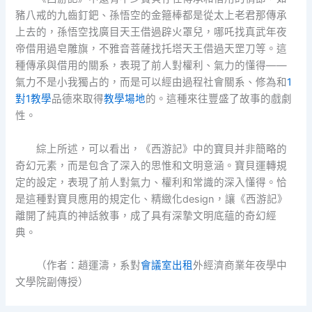
豬八戒的九齒釘鈀、孫悟空的金箍棒都是從太上老君那傳承
上去的，孫悟空找廣目天王借過辟火罩兒，哪吒找真武年夜
帝借用過皂雕旗，不雅音菩薩找托塔天王借過天罡刀等。這
種傳承與借用的關系，表現了前人對權利、氣力的懂得——
氣力不是小我獨占的，而是可以經由過程社會關系、修為和
1
對1教學
品德來取得
教學場地
的。這種來往豐盛了故事的戲劇
性。
綜上所述，可以看出，《西游記》中的寶貝并非簡略的
奇幻元素，而是包含了深入的思惟和文明意涵。寶貝運轉規
定的設定，表現了前人對氣力、權利和常識的深入懂得。恰
是這種對寶貝應用的規定化、精緻化design，讓《西游記》
離開了純真的神話敘事，成了具有深摯文明底蘊的奇幻經
典。
（作者：趙運濤，系對
會議室出租
外經濟商業年夜學中
文學院副傳授）