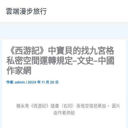
跳
雲端漫步旅行
至
主
要
內
容
《西游記》中寶貝的找九宮格
私密空間運轉規定–文史–中國
作家網
作者:
admin
/
2024 年 11 月 20 日
楊永青《西游記》插畫（右同）孫悟空借芭蕉扇。 圖片
由作者供給