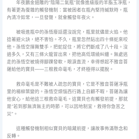
年夜鵬金翅雕的“陰陽二氣瓶”就像進級版的羊脂玉凈瓶，
有著更為復雜的觸發機制：當被困者在瓶內堅持緘默時，瓶
內清冷如常，一旦發聲，就會觸發年夜火。
被吸進瓶中的孫悟廢話還沒說完，瓶里就儘是火焰。他
捻著避火訣，絕不害怕。不久，瓶里忽然鉆出四十條蛇來咬
他。孫悟空揮舞雙手，把蛇捉住，將它們斷成了八十段。沒
過多久，又有三條火龍冒出來，把他高低環繞糾纏。無處逃
走的孫悟空被燒得腳踝發軟，眼淚直流，幸得想起不雅音菩
薩給他的寶貝——三根救命毫毛，才終極得以擺脫。
救命毫毛是不難被人疏忽的寶貝，它是不雅音菩薩凈瓶
里的楊柳葉變的。孫悟空煩惱西行路上自顧不暇，菩薩為讓
他安心，給他這三根救命毫毛。這寶貝也有觸發前提，那就
是“若到那無濟無主的時節，可以因地制宜，救得你急苦之
災”。
這種觸發機制相似寶貝的暗藏前提，讓故事佈滿懸念和
反轉。