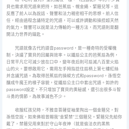
貝也需求用咒語來把持，如芭蕉扇、幌金繩、緊箍兒等。這
反應了前人以為說話、聲響和法力親密相干的思想。前人信
任，經由過程念誦特定的咒語，可以或許調動和操控超天然
的氣力。聲響可以說是法力傳輸的一種方法，而咒語則是翻
開法力世界的鑰匙。
咒語就像古代的語音password，是一種奇特的受權機
制，決議了寶貝的回屬與效率。以鐵扇公主的芭蕉扇為例，
日常平凡它可減少放在口中，變年夜后則可扇滅八百里火焰
山的火。要想啟用它，需用左手拇指捻住扇柄上第七縷紅絲
并念誦咒語。為取得芭蕉扇的操縱方式和password，孫悟空
釀成牛魔王的樣子容貌，從鐵扇公主口中套出咒語。如許的
password設定，不只增加了寶貝的奧秘感，還引出很多斗智
斗勇的情節，為故事減色不少。
收服紅孩兒時，不雅音菩薩從袖里掏出一個金箍兒，對
孫悟空說，如來佛祖曾賜我“金緊禁”三個箍兒。緊箍兒先給你
戴了，禁箍兒用來對於守山年夜神（就是偷法衣的黑熊