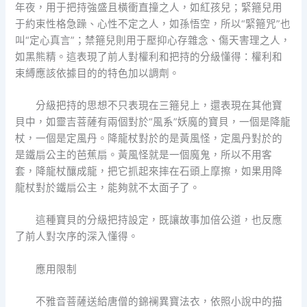
年夜，用于把持強盛且橫衝直撞之人，如紅孩兒；緊箍兒用
于約束性格急躁、心性不定之人，如孫悟空，所以“緊箍咒”也
叫“定心真言”；禁箍兒則用于壓抑心存雜念、傷天害理之人，
如黑熊精。這表現了前人對權利和把持的分級懂得：權利和
束縛應該依據目的的特色加以調劑。
分級把持的思想不只表現在三箍兒上，還表現在其他寶
貝中，如靈吉菩薩有兩個對於“風系”妖魔的寶貝，一個是降龍
杖，一個是定風丹。降龍杖對於的是黃風怪，定風丹對於的
是鐵扇公主的芭蕉扇。黃風怪就是一個魔鬼，所以不用客
套，降龍杖釀成龍，把它抓起來摔在石頭上摩擦，如果用降
龍杖對於鐵扇公主，能夠就不太面子了。
這種寶貝的分級把持設定，既讓故事加倍公道，也反應
了前人對次序的深入懂得。
應用限制
不雅音菩薩送給唐僧的錦襕異寶法衣，依照小說中的描