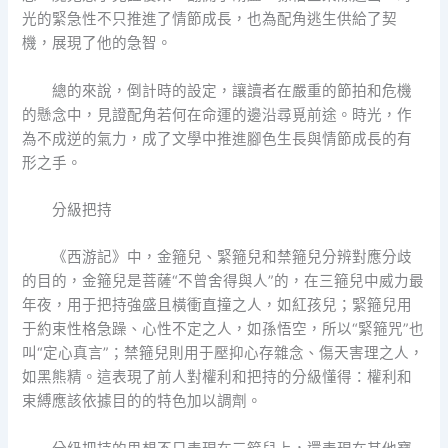
光的緊急性不只推進了情節成長，也為配角逃生供給了契
機，展現了他的急智。
總的來說，倒計時的設定，讓讀者在嚴重的節拍和危機
的懸念中，見證配角若何在命運的邊沿尋覓前途。時光，作
為不成逆的氣力，成了文學中推進腳色生長與情節成長的有
形之手。
分級把持
《西游記》中，金箍兒、緊箍兒和禁箍兒分辨對應分歧
的目的，金箍兒是菩薩“不曾舍得與人”的，在三箍兒中威力最
年夜，用于把持強盛且橫衝直撞之人，如紅孩兒；緊箍兒用
于約束性格急躁、心性不定之人，如孫悟空，所以“緊箍咒”也
叫“定心真言”；禁箍兒則用于壓抑心存雜念、傷天害理之人，
如黑熊精。這表現了前人對權利和把持的分級懂得：權利和
束縛應該依據目的的特色加以調劑。