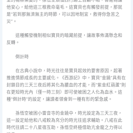
里的楊柳葉變的。孫悟空煩惱西行路上自顧不暇，菩薩為讓
他安心，給他這三根救命毫毛。這寶貝也有觸發前提，那就
是“若到那無濟無主的時節，可以因地制宜，救得你急苦之
災”。
這種觸發機制相似寶貝的暗藏前提，讓故事佈滿懸念和
反轉。
倒計時
在古典小說中，時光往往是寶貝起效的要害原因，起著
推進情節成長的主要感化。《西游記》中，寶貝“金鐃”具有在
封鎖目的三天三夜后將其化為膿血的才能，而“紫金紅葫蘆”則
在更短時光內（僅一時三刻）即可使被困之人化為血水。這
種“倒計時”的設定，讓讀者領會到一種有形的緊急感。
孫悟空被困小雷音寺的金鐃中，時光設定為三天三夜，
這一設定給他和八戒較為充分的時光往追求輔助。八戒在此
時代往請二十八星宿互助，孫悟空終極借助亢金龍之力得以